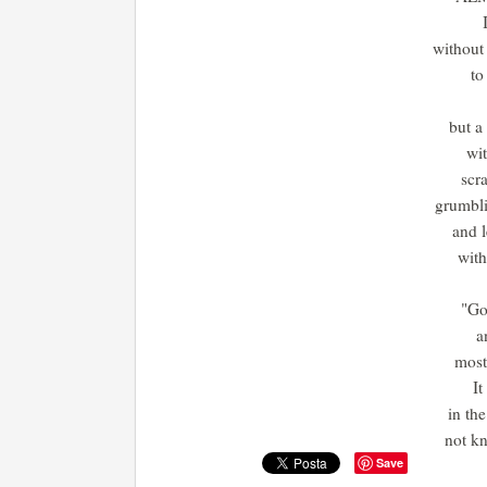
without
to
but a
wit
scra
grumbli
and l
with
"Go
a
most
It
in th
not k
Save