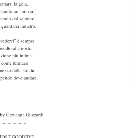
rattarsi la gola,
ttando un "non so"
rtendo dal sentiero
 guardarsi indietro.
ivederci" è sempre
ssalto alla nostra
zione più intima.
 come fermarsi
mezzo della strada
apendo dove andare.
by Giovanna Guzzardi
......................
MOST GOODBYE