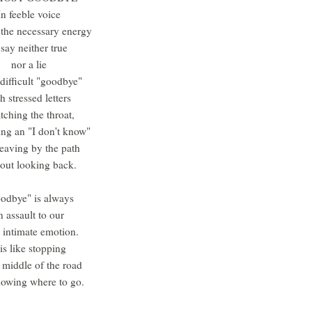
In feeble voice
 the necessary energy
 say neither true
nor a lie
 difficult "goodbye"
h stressed letters
tching the throat,
ng an "I don't know"
eaving by the path
out looking back.
odbye" is always
n assault to our
 intimate emotion.
 is like stopping
e middle of the road
nowing where to go.