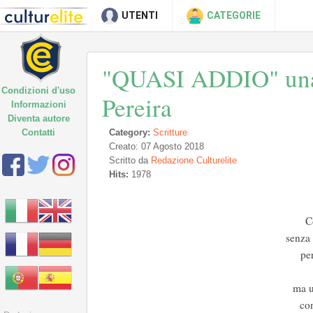
UTENTI
CATEGORIE
"QUASI ADDIO" una 
Condizioni d'uso
Pereira
Informazioni
Diventa autore
Contatti
Category:
Scritture
Creato: 07 Agosto 2018
Scritto da
Redazione Culturelite
Hits:
1978
C
senza 
pe
ma u
con