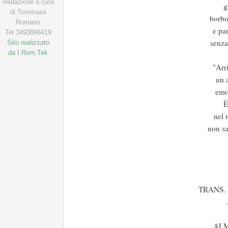
Redazione a cura
g
di Tommaso
borbo
Romano
e pa
Tel 3493896419
senza
Sito realizzato
da I.Rom.Tek
"Arr
un a
emo
È
nel 
non s
TRANS. 
AL