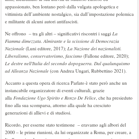
appassionato, ben lontano però dalla vulgata apologetica e
vittimista dell’ambiente nostalgico, sia dall’impostazione polemica
e militante di alcuni autori antifascisti.
Ne offrono – tra gli altri – significativi riscontri i saggi
La
Fiamma dimezzata. Almirante e la scissione di Democrazia
Nazionale
(Luni editore, 2017);
La Nazione dei nazionalisti.
Liberalismo, conservatorismo, fascismo
(Fallone editore, 2020);
Le destre nell'Italia del secondo dopoguerra. Dal qualunquismo
ad Alleanza Nazionale
(con Andrea Ungari, Rubbettino 2021).
Accanto a questa opera di ricerca Parlato è stato però anche un
instancabile organizzatore di eventi culturali, grazie
alla
Fondazione Ugo Spirito e Renzo De Felice
, che ha presieduto
fino alla sua scomparsa, attorno alla quale ha cresciuto
generazioni di allievi e di studiosi.
Ricordo, per esserne stato testimone – eravamo agli albori del
2000 – le prime riunioni, da lui organizzate a Roma, per creare, a