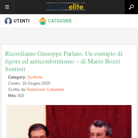
UTENTI
CATEGORIE
Ricordiamo Giuseppe Parlato. Un esempio di
rigore ed anticonformismo – di Mario Bozzi
Sentieri
Category:
Scritture
Creato: 16 Giugno 2025
Scritto da
Redazione Culturelite
Hits:
815