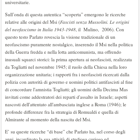
universitarie.
Sull’onda di questa autentica “scoperta” emergono le ricerche
relative alle origini del Msi (
Fascisti senza Mussolini. Le origini
del neofascismo in Italia 1943-1948
, il Mulino, 2006). Con
questo testo Parlato rovescia la visione tradizionale di un
neofascismo puramente nostalgico, inserendo il Msi nella politica
della Guerra fredda e nella lotta anticomunista, ma offrendo
inusuali squarci storici: la prima apertura ai neofascisti, realizzata
da Togliatti nel novembre 1945; il ruolo della Chiesa nella loro
organizzazione unitaria; i rapporti fra i neofascisti ricercati dalla
polizia con autorità di governo e uomini politici antifascisti al fine
di concordare l'amnistia Togliatti; gli uomini della Decima Mas
invitati come addestratori dei reparti d'assalto in Israele; aspetti
nascosti dell'attentato all'ambasciata inglese a Roma (1946); le
profonde differenze fra la strategia di Romualdi e quella di
Almirante al momento della nascita del Msi.
E’ su queste ricerche “di base” che Parlato ha, nel corso degli
anni, incardinato la sua attività di studioso curioso ed