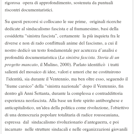
rigorosa opera di approfondimento, sostenuta da puntuali
riscontri documentaristici.
Su questi percorsi si collocano le sue prime, originali ricerche
dedicate al sindacalismo fascista e al fiumanesimo, basi della
cosiddetta “sinistra fascista”, certamente la più inquieta fra le
diverse e non di rado conflittuali anime del fascismo, a cui il
nostro dedicò un testo fondamentale per acutezza d’analisi e
profondità documentaristica (
La sinistra fascista. Storia di un
progetto mancato
, il Mulino, 2000). Parlato identificò i tratti
salienti del mosaico di idee, valori e umori che ne costituirono
l'identità, sia durante il Ventennio, ma ben oltre esso, seguendo il
"fiume carsico" della “sinistra nazionale” dopo il Ventennio, fin
dentro gli Anni Settanta, durante la complessa e contraddittoria
esperienza neofascista. Alla base un forte spirito antiborghese e
anticapitalistico, un'idea della politica come rivoluzione, l'obiettivo
di una democrazia popolare totalitaria di radice rousseauiana,
espressa dal sindacalismo rivoluzionario d'anteguerra, e poi
incarnato nelle strutture sindacali e nelle organizzazioni giovanili