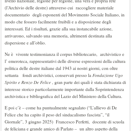
livello nazionale, regione per regione, una vera e propria rete
(l’Archivio delle destre) attraverso cui raccogliere materiale
documentario degli esponenti del Movimento Sociale Italiano, in
modo che fossero facilmente fruibili e a disposizione degli
interessati. Ed i risultati, grazie alla sua instancabile azione,
arrivarono, salvando una memoria, altrimenti destinata alla
dispersione e all’oblio.
Ne è vivente testimonianza il corpus bibliotecario, archivistico e
l’ emeroteca, rappresentativi delle diverse espressioni della cultura
politica delle destre italiane dal 1943 ai nostri giorni, con oltre
settanta fondi archivistici, conservati presso la
Fondazione Ugo
Spirito e Renzo De Felice
, gran parte dei quali è stata dichiarata di
interesse storico particolarmente importante dalla Soprintendenza
archivistica e bibliografica del Lazio del Ministero della Cultura.
E poi c’è – come ha puntualmente segnalato (“L’allievo di De
Felice che ha capito il peso del sindacalismo fascista”, “il
Giornale”, 3 giugno 2025) Francesco Perfetti, docente di scuola
de feliciana e grande amico di Parlato – un altro aspetto della