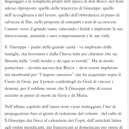
linguaggio e la semplicità propri dell’epoca di don Bosco nel testo
adesso riproposto: quello della tenerezza di Giuseppe, quello
dell’accoglienza e del lavoro, quello dell’obbedienza al piano di
salvezza di Dio, nella proposta di entrambi i testi di accrescere
l’amore verso il grande santo, educando i fedeli a implorare la sua
intercessione, imitando i suoi comportamenti e le sue virtù.
S. Giuseppe – padre della grande carità - va implorato dalle
famiglie, dai lavoratori e dalla Chiesa tutta per chiedere che sia
liberata dalle “ostili insidie e da ogni avversità”. Ma in modo
particolare – ricorda ancora don Bosco – deve essere implorato
dai moribondi per “l’impero amoroso” che ha acquistato sopra il
Cuore di Gesù, per il potere conferitogli da Gesù di vincere i
demoni, per il sublime onore che S.Giuseppe ebbe di essere
assistito in punto di morte da Gesù e da Maria.
Nell’ultimo capitolo dell’aureo testo viene tratteggiato l’iter di
propagazione fino ai giorni di redazione del volume , del culto di
S.Giuseppe dai Greci al calendario dei Copti, dall’antichità latina
agli ordini mendicanti, dai francescani ai domenicani per opera di