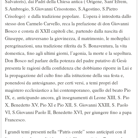
Salvatoris), dai Padri della Chiesa antica ( Origene, Sant’Efrem,
S.Ambrogio, S.Giovanni Crisostomo, S.Agostino, S.Pietro
Crisologo) e dalla tradizione popolare. L’opera è introdotta dallo
stesso don Carmelo Carvello, reca la prefazione di don Giovanni
Bosco e consta di XXII capitoli che, partendo dalla nascita di
Giuseppe, attraversano la giovinezza, il matrimonio, le molteplici
peregrinazioni, una tradizione riferita da S. Bonaventura, la vita
domestica, fino agli ultimi giorni, l’agonia, la morte e la sepoltura.
Don Bosco nel parlare della potenza del padre putativo di Gesù
presenta le ragioni della confidenza che dobbiamo riporre in Lui e
la propagazione del culto fino alla istituzione della sua festa e,
ponendosi da antesignano, per certi versi, a temi propri del
magistero ecclesiastico a lui contemporaneo, quello del beato Pio
IX, e, anticipando ancora, gli insegnamenti di Leone XIII, S. Pio
X, Benedetto XV, Pio XI e Pio XII, S. Giovanni XXIII, S. Paolo
VI, S.Giovanni Paolo II, Benedetto XVI, per giungere fino a papa
Francesco.
I grandi temi presenti nella “Patris corde” sono anticipati con il