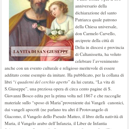
anniversario della
dichiarazione del santo
Patriarca quale patrono
della Chiesa universale,
don Carmelo Carvello,
arciprete della città di
Delia in diocesi e provincia
di Caltanissetta, ha voluto
celebrare l’avvenimento
anche con un evento culturale e religioso meritevole di essere
additato come esempio da imitare. Ha pubblicato, per la collana di
libri “
i quaderni del cerchio aperto
” da lui curata, “La vita di
S.Giuseppe”, una preziosa opera di circa cento pagine di S.
Giovanni Bosco edita per la prima volta nel 1867 e che raccoglie
materiale sullo “sposo di Maria”proveniente dai Vangeli canonici,
dai vangeli apocrifi (ne parlano tra altri il Protovangelo di
Giacomo, il Vangelo dello Pseudo Matteo, il libro della natività di
Maria, il Vangelo arabo dell’Infanzia, il Liber de Infantia