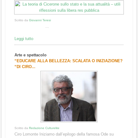
Scritto da
Giovanni Teresi
...
Leggi tutto
Arte e spettacolo
“EDUCARE ALLA BELLEZZA: SCALATA O INIZIAZIONE?
“DI CIRO...
Scritto da
Redazione Culturelite
Ciro Lomonte Iniziamo dall’epilogo della famosa Ode su