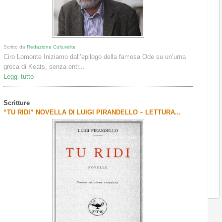
Scritto da
Redazione Culturelite
Ciro Lomonte Iniziamo dall’epilogo della famosa Ode su un’urna
greca di Keats, senza entr...
Leggi tutto
Scritture
“TU RIDI” NOVELLA DI LUIGI PIRANDELLO – LETTURA...