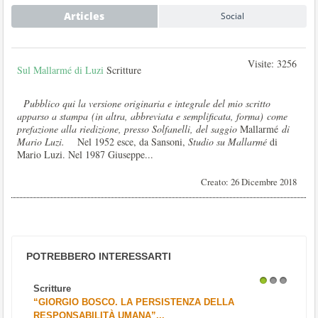
Articles
Social
Visite: 3256
Sul Mallarmé di Luzi
Scritture
Pubblico qui la versione originaria e integrale del mio scritto
apparso a stampa (in altra, abbreviata e semplificata, forma) come
prefazione alla riedizione, presso Solfanelli, del saggio
Mallarmé
di
Mario Luzi.
Nel 1952 esce, da Sansoni,
Studio su Mallarmé
di
Mario Luzi. Nel 1987 Giuseppe...
Creato: 26 Dicembre 2018
POTREBBERO INTERESSARTI
Scritture
1
2
3
“GIORGIO BOSCO. LA PERSISTENZA DELLA
RESPONSABILITÀ UMANA”...