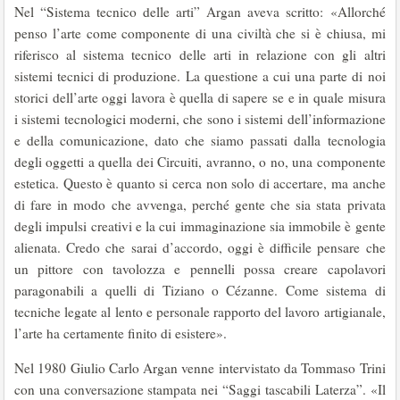
Nel “Sistema tecnico delle arti” Argan aveva scritto: «Allorché
penso l’arte come componente di una civiltà che si è chiusa, mi
riferisco al sistema tecnico delle arti in relazione con gli altri
sistemi tecnici di produzione. La questione a cui una parte di noi
storici dell’arte oggi lavora è quella di sapere se e in quale misura
i sistemi tecnologici moderni, che sono i sistemi dell’informazione
e della comunicazione, dato che siamo passati dalla tecnologia
degli oggetti a quella dei Circuiti, avranno, o no, una componente
estetica. Questo è quanto si cerca non solo di accertare, ma anche
di fare in modo che avvenga, perché gente che sia stata privata
degli impulsi creativi e la cui immaginazione sia immobile è gente
alienata. Credo che sarai d’accordo, oggi è difficile pensare che
un pittore con tavolozza e pennelli possa creare capolavori
paragonabili a quelli di Tiziano o Cézanne. Come sistema di
tecniche legate al lento e personale rapporto del lavoro artigianale,
l’arte ha certamente finito di esistere».
Nel 1980 Giulio Carlo Argan venne intervistato da Tommaso Trini
con una conversazione stampata nei “Saggi tascabili Laterza”. «Il