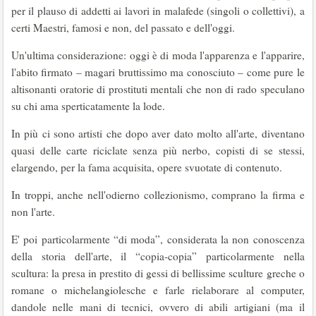
per il plauso di addetti ai lavori in malafede (singoli o collettivi), a
certi Maestri, famosi e non, del passato e dell'oggi.
Un'ultima considerazione: oggi è di moda l'apparenza e l'apparire,
l'abito firmato – magari bruttissimo ma conosciuto – come pure le
altisonanti oratorie di prostituti mentali che non di rado speculano
su chi ama sperticatamente la lode.
In più ci sono artisti che dopo aver dato molto all'arte, diventano
quasi delle carte riciclate senza più nerbo, copisti di se stessi,
elargendo, per la fama acquisita, opere svuotate di contenuto.
In troppi, anche nell'odierno collezionismo, comprano la firma e
non l'arte.
E' poi particolarmente “di moda”, considerata la non conoscenza
della storia dell'arte, il “copia-copia” particolarmente nella
scultura: la presa in prestito di gessi di bellissime sculture greche o
romane o michelangiolesche e farle rielaborare al computer,
dandole nelle mani di tecnici, ovvero di abili artigiani (ma il