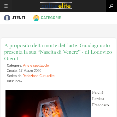
UTENTI
CATEGORIE
A proposito della morte dell’arte. Guadagnuolo
presenta la sua “Nascita di Venere” - di Lodovico
Gierut
Category:
Arte e spettacolo
Creato: 17 Marzo 2020
Scritto da
Redazione Culturelite
Hits:
2247
Perché
l’artista
Francesco