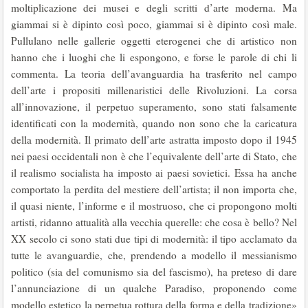
moltiplicazione dei musei e degli scritti d’arte moderna. Ma
giammai si è dipinto così poco, giammai si è dipinto così male.
Pullulano nelle gallerie oggetti eterogenei che di artistico non
hanno che i luoghi che li espongono, e forse le parole di chi li
commenta. La teoria dell’avanguardia ha trasferito nel campo
dell’arte i propositi millenaristici delle Rivoluzioni. La corsa
all’innovazione, il perpetuo superamento, sono stati falsamente
identificati con la modernità, quando non sono che la caricatura
della modernità. Il primato dell’arte astratta imposto dopo il 1945
nei paesi occidentali non è che l’equivalente dell’arte di Stato, che
il realismo socialista ha imposto ai paesi sovietici. Essa ha anche
comportato la perdita del mestiere dell’artista; il non importa che,
il quasi niente, l’informe e il mostruoso, che ci propongono molti
artisti, ridanno attualità alla vecchia querelle: che cosa è bello? Nel
XX secolo ci sono stati due tipi di modernità: il tipo acclamato da
tutte le avanguardie, che, prendendo a modello il messianismo
politico (sia del comunismo sia del fascismo), ha preteso di dare
l’annunciazione di un qualche Paradiso, proponendo come
modello estetico la perpetua rottura della forma e della tradizione»