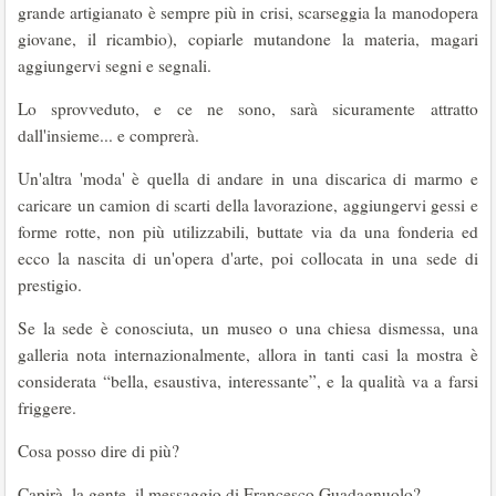
grande artigianato è sempre più in crisi, scarseggia la manodopera
giovane, il ricambio), copiarle mutandone la materia, magari
aggiungervi segni e segnali.
Lo sprovveduto, e ce ne sono, sarà sicuramente attratto
dall'insieme... e comprerà.
Un'altra 'moda' è quella di andare in una discarica di marmo e
caricare un camion di scarti della lavorazione, aggiungervi gessi e
forme rotte, non più utilizzabili, buttate via da una fonderia ed
ecco la nascita di un'opera d'arte, poi collocata in una sede di
prestigio.
Se la sede è conosciuta, un museo o una chiesa dismessa, una
galleria nota internazionalmente, allora in tanti casi la mostra è
considerata “bella, esaustiva, interessante”, e la qualità va a farsi
friggere.
Cosa posso dire di più?
Capirà, la gente, il messaggio di Francesco Guadagnuolo?