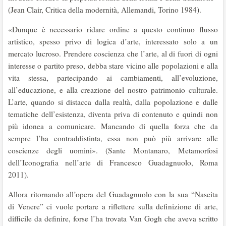
(Jean Clair, Critica della modernità, Allemandi, Torino 1984).
«Dunque è necessario ridare ordine a questo continuo flusso
artistico, spesso privo di logica d’arte, interessato solo a un
mercato lucroso. Prendere coscienza che l’arte, al di fuori di ogni
interesse o partito preso, debba stare vicino alle popolazioni e alla
vita stessa, partecipando ai cambiamenti, all’evoluzione,
all’educazione, e alla creazione del nostro patrimonio culturale.
L’arte, quando si distacca dalla realtà, dalla popolazione e dalle
tematiche dell’esistenza, diventa priva di contenuto e quindi non
più idonea a comunicare. Mancando di quella forza che da
sempre l’ha contraddistinta, essa non può più arrivare alle
coscienze degli uomini». (Sante Montanaro, Metamorfosi
dell’Iconografia nell’arte di Francesco Guadagnuolo, Roma
2011).
Allora ritornando all’opera del Guadagnuolo con la sua “Nascita
di Venere” ci vuole portare a riflettere sulla definizione di arte,
difficile da definire, forse l’ha trovata Van Gogh che aveva scritto