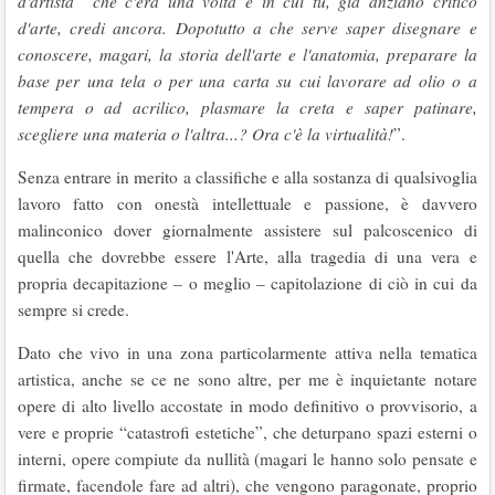
d'artista” che c'era una volta e in cui tu, già anziano critico
d'arte, credi ancora. Dopotutto a che serve saper disegnare e
conoscere, magari, la storia dell'arte e l'anatomia, preparare la
base per una tela o per una carta su cui lavorare ad olio o a
tempera o ad acrilico, plasmare la creta e saper patinare,
scegliere una materia o l'altra...? Ora c'è la virtualità!
”.
Senza entrare in merito a classifiche e alla sostanza di qualsivoglia
lavoro fatto con onestà intellettuale e passione, è davvero
malinconico dover giornalmente assistere sul palcoscenico di
quella che dovrebbe essere l'Arte, alla tragedia di una vera e
propria decapitazione – o meglio – capitolazione di ciò in cui da
sempre si crede.
Dato che vivo in una zona particolarmente attiva nella tematica
artistica, anche se ce ne sono altre, per me è inquietante notare
opere di alto livello accostate in modo definitivo o provvisorio, a
vere e proprie “catastrofi estetiche”, che deturpano spazi esterni o
interni, opere compiute da nullità (magari le hanno solo pensate e
firmate, facendole fare ad altri), che vengono paragonate, proprio