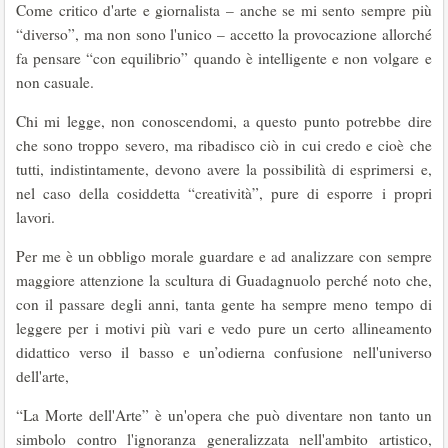
Come critico d'arte e giornalista – anche se mi sento sempre più
“diverso”, ma non sono l'unico – accetto la provocazione allorché
fa pensare “con equilibrio” quando è intelligente e non volgare e
non casuale.
Chi mi legge, non conoscendomi, a questo punto potrebbe dire
che sono troppo severo, ma ribadisco ciò in cui credo e cioè che
tutti, indistintamente, devono avere la possibilità di esprimersi e,
nel caso della cosiddetta “creatività”, pure di esporre i propri
lavori.
Per me è un obbligo morale guardare e ad analizzare con sempre
maggiore attenzione la scultura di Guadagnuolo perché noto che,
con il passare degli anni, tanta gente ha sempre meno tempo di
leggere per i motivi più vari e vedo pure un certo allineamento
didattico verso il basso e un’odierna confusione nell'universo
dell'arte,
“La Morte dell'Arte” è un'opera che può diventare non tanto un
simbolo contro l'ignoranza generalizzata nell'ambito artistico,