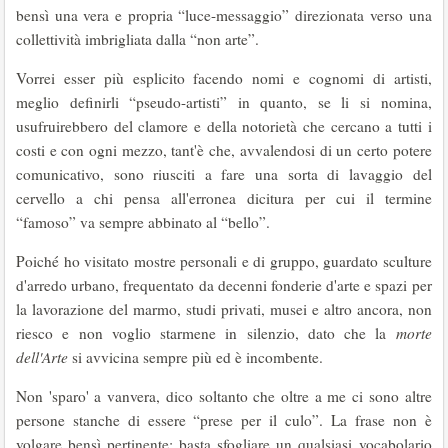
bensì una vera e propria “luce-messaggio” direzionata verso una
collettività imbrigliata dalla “non arte”.
Vorrei esser più esplicito facendo nomi e cognomi di artisti,
meglio definirli “pseudo-artisti” in quanto, se li si nomina,
usufruirebbero del clamore e della notorietà che cercano a tutti i
costi e con ogni mezzo, tant'è che, avvalendosi di un certo potere
comunicativo, sono riusciti a fare una sorta di lavaggio del
cervello a chi pensa all'erronea dicitura per cui il termine
“famoso” va sempre abbinato al “bello”.
Poiché ho visitato mostre personali e di gruppo, guardato sculture
d'arredo urbano, frequentato da decenni fonderie d'arte e spazi per
la lavorazione del marmo, studi privati, musei e altro ancora, non
riesco e non voglio starmene in silenzio, dato che la
morte
dell'Arte
si avvicina sempre più ed è incombente.
Non 'sparo' a vanvera, dico soltanto che oltre a me ci sono altre
persone stanche di essere “prese per il culo”. La frase non è
volgare bensì pertinente; basta sfogliare un qualsiasi vocabolario