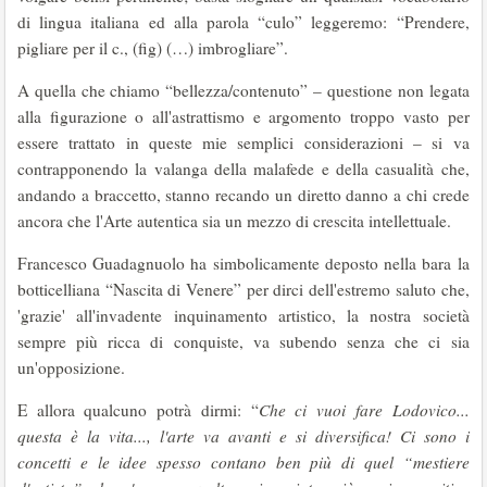
di lingua italiana ed alla parola “culo” leggeremo: “Prendere,
pigliare per il c., (fig) (…) imbrogliare”.
A quella che chiamo “bellezza/contenuto” – questione non legata
alla figurazione o all'astrattismo e argomento troppo vasto per
essere trattato in queste mie semplici considerazioni – si va
contrapponendo la valanga della malafede e della casualità che,
andando a braccetto, stanno recando un diretto danno a chi crede
ancora che l'Arte autentica sia un mezzo di crescita intellettuale.
Francesco Guadagnuolo ha simbolicamente deposto nella bara la
botticelliana “Nascita di Venere” per dirci dell'estremo saluto che,
'grazie' all'invadente inquinamento artistico, la nostra società
sempre più ricca di conquiste, va subendo senza che ci sia
un'opposizione.
E allora qualcuno potrà dirmi: “
Che ci vuoi fare Lodovico...
questa è la vita..., l'arte va avanti e si diversifica! Ci sono i
concetti e le idee spesso contano ben più di quel “mestiere