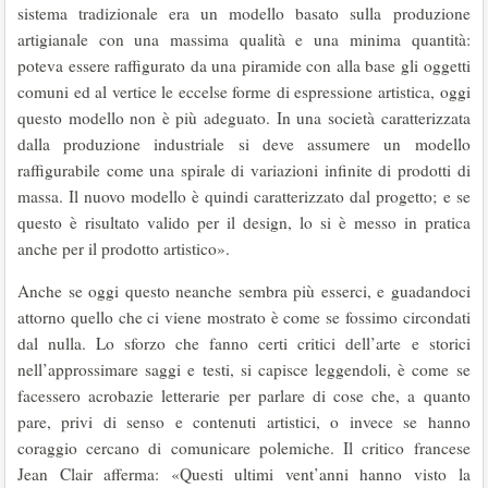
sistema tradizionale era un modello basato sulla produzione
artigianale con una massima qualità e una minima quantità:
poteva essere raffigurato da una piramide con alla base gli oggetti
comuni ed al vertice le eccelse forme di espressione artistica, oggi
questo modello non è più adeguato. In una società caratterizzata
dalla produzione industriale si deve assumere un modello
raffigurabile come una spirale di variazioni infinite di prodotti di
massa. Il nuovo modello è quindi caratterizzato dal progetto; e se
questo è risultato valido per il design, lo si è messo in pratica
anche per il prodotto artistico».
Anche se oggi questo neanche sembra più esserci, e guadandoci
attorno quello che ci viene mostrato è come se fossimo circondati
dal nulla. Lo sforzo che fanno certi critici dell’arte e storici
nell’approssimare saggi e testi, si capisce leggendoli, è come se
facessero acrobazie letterarie per parlare di cose che, a quanto
pare, privi di senso e contenuti artistici, o invece se hanno
coraggio cercano di comunicare polemiche. Il critico francese
Jean Clair afferma: «Questi ultimi vent’anni hanno visto la