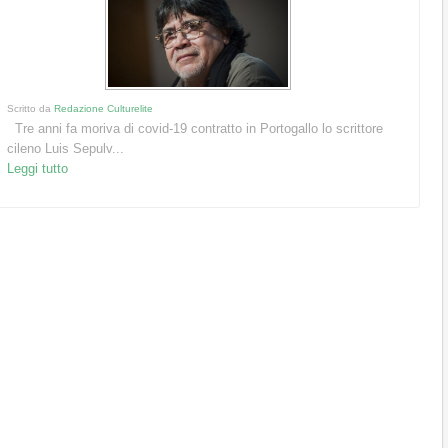
Scritto da
Redazione Culturelite
Tre anni fa moriva di covid-19 contratto in Portogallo lo scrittore
cileno Luis Sepulv...
Leggi tutto