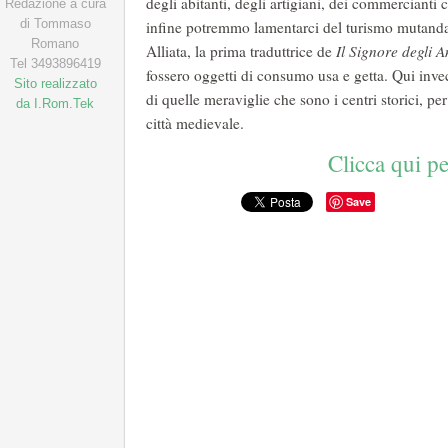
degli abitanti, degli artigiani, dei commercianti 
Redazione a cura
di Tommaso
infine potremmo lamentarci del turismo mutanda
Romano
Alliata, la prima traduttrice de
Il Signore degli A
Tel 3493896419
fossero oggetti di consumo usa e getta. Qui invec
Sito realizzato
di quelle meraviglie che sono i centri storici, pe
da I.Rom.Tek
città medievale.
Clicca qui pe
Save