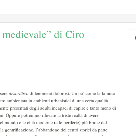
tà medievale” di Ciro
ssere
descrittivo
di fenomeni dolorosi. Un po’ come la famosa
ltro ambientata in ambienti urbanistici di una certa qualità,
nte presentati degli adulti incapaci di capire e tanto meno di
ni. Oppure potremmo rilevare la triste realtà di avere
l mondo e le città moderne (e le periferie) più brutte del
gentrificazione, l’abbandono dei centri storici da parte