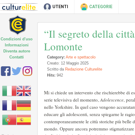
UTENTI
CATEGORIE
“Il segreto della cit
Condizioni d'uso
Lomonte
Informazioni
Diventa autore
Contatti
Category:
Arte e spettacolo
Creato: 12 Maggio 2025
Scritto da
Redazione Culturelite
Hits:
942
Mi si chiede un intervento che rischierebbe di e
serie televisiva del momento,
Adolescence
, pera
nello Yorkshire. In quel caso vengono accuratame
educare gli adolescenti, senza spiegarne le ragio
contemporaneamente le città storiche più belle de
mondo. Oppure ancora potremmo stigmatizzare la 