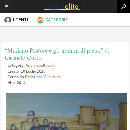
UTENTI
CATEGORIE
“Mariano Pastore e gli uomini di pietra” di
Carmelo Currò
Category:
Arte e spettacolo
Creato: 10 Luglio 2018
Scritto da
Redazione Culturelite
Hits:
2413