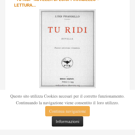
LETTURA...
Scritto da
Redazione Culturelite
Questo sito utilizza Cookies necesari per il corretto funzionamento.
Pubblicata nel 1912 sul «Corriere della sera», la novella Tu
Continuando la navigazione viene consentito il loro utilizzo.
ridi fu successivamente inserita nella ...
Continua navigazione
Leggi tutto
Informazioni