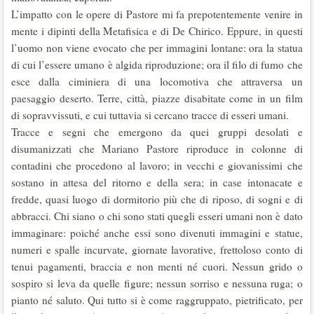
L’impatto con le opere di Pastore mi fa prepotentemente venire in
mente i dipinti della Metafisica e di De Chirico. Eppure, in questi
l’uomo non viene evocato che per immagini lontane: ora la statua
di cui l’essere umano è algida riproduzione; ora il filo di fumo che
esce dalla ciminiera di una locomotiva che attraversa un
paesaggio deserto. Terre, città, piazze disabitate come in un film
di sopravvissuti, e cui tuttavia si cercano tracce di esseri umani.
Tracce e segni che emergono da quei gruppi desolati e
disumanizzati che Mariano Pastore riproduce in colonne di
contadini che procedono al lavoro; in vecchi e giovanissimi che
sostano in attesa del ritorno e della sera; in case intonacate e
fredde, quasi luogo di dormitorio più che di riposo, di sogni e di
abbracci. Chi siano o chi sono stati quegli esseri umani non è dato
immaginare: poiché anche essi sono divenuti immagini e statue,
numeri e spalle incurvate, giornate lavorative, frettoloso conto di
tenui pagamenti, braccia e non menti né cuori. Nessun grido o
sospiro si leva da quelle figure; nessun sorriso e nessuna ruga; o
pianto né saluto. Qui tutto si è come raggruppato, pietrificato, per