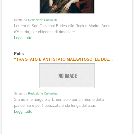
Scritto da
Redazione Culturelite
Lettera di San Giovanni Eudes alla Regina Madre, Anna
d'Austria, per chiederle di rimediare...
Leggi tutto
Polis
“TRA STATO E ANTI STATO MALAVITOSO. LE DUE...
Scritto da
Redazione Culturelite
Siamo in emergenza. E non solo per un ritorno della
pandemia e per l’ipotizzata onda lunga della cri...
Leggi tutto