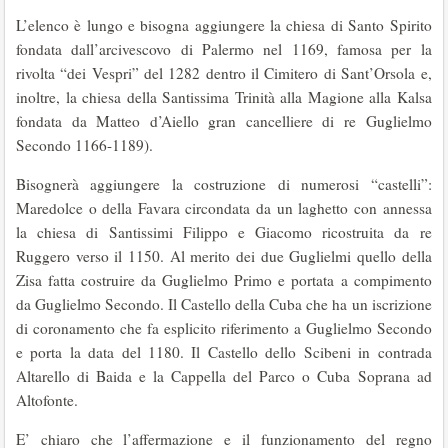
L’elenco è lungo e bisogna aggiungere la chiesa di Santo Spirito
fondata dall’arcivescovo di Palermo nel 1169, famosa per la
rivolta “dei Vespri” del 1282 dentro il Cimitero di Sant’Orsola e,
inoltre, la chiesa della Santissima Trinità alla Magione alla Kalsa
fondata da Matteo d’Aiello gran cancelliere di re Guglielmo
Secondo 1166-1189).
Bisognerà aggiungere la costruzione di numerosi “castelli”:
Maredolce o della Favara circondata da un laghetto con annessa
la chiesa di Santissimi Filippo e Giacomo ricostruita da re
Ruggero verso il 1150. Al merito dei due Guglielmi quello della
Zisa fatta costruire da Guglielmo Primo e portata a compimento
da Guglielmo Secondo. Il Castello della Cuba che ha un iscrizione
di coronamento che fa esplicito riferimento a Guglielmo Secondo
e porta la data del 1180. Il Castello dello Scibeni in contrada
Altarello di Baida e la Cappella del Parco o Cuba Soprana ad
Altofonte.
E’ chiaro che l’affermazione e il funzionamento del regno