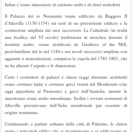
Infine c’erano minoranze di cristiano arabi e di ebrei arabofoni.
Il Palazzo dei re Normanni venne edificato da Ruggero II
d’Altavilla (1130-1154) sui resti di un preesistente edificio e la
costruzione ampliata dai suoi successori. La Cattedrale (in realtà
una basilica del VI secolo) trasformata in moschea durante il
dominio arabo, venne riedificata da Gualtiero of the Mill,
protofamiliare del re nel 1184 e nei secoli successivi ampliata con
aggiunte e manomissioni, compresa la cupola del 1781-1801, che
ne ha alterato l’aspetto e le dimensioni.
Certo i costruttori di palazzi e chiese (oggi diremmo architetti)
erano cristiano latini o cristiano greci venuti dal Monferrato (che
oggi appartiene al Piemonte) e greci dall’Anatolia, mentre le
maestranze erano arabo musulmane. Inoltre i sovrani normanni di
Altavilla provenivano dall’Italia meridionale pur essendo di
origine normanna.
Continuando a parlare soltanto della città di Palermo, le chiese
erano i principali edifici che si ricostruivano o si edificavano ex