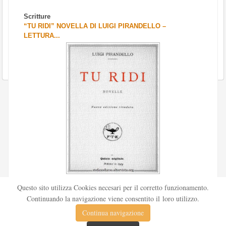
Scritture
“TU RIDI” NOVELLA DI LUIGI PIRANDELLO –
LETTURA...
Scritto da
Redazione Culturelite
Questo sito utilizza Cookies necesari per il corretto funzionamento.
Pubblicata nel 1912 sul «Corriere della sera», la novella Tu
Continuando la navigazione viene consentito il loro utilizzo.
ridi fu successivamente inserita nella ...
Continua navigazione
Leggi tutto