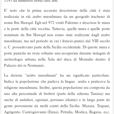
1195 da numerosi storici dell’arte.
E’ noto che la prima accurata descrizione della città è stata
realizzata in età arabo musulmana da un geografo iracheno di
nome Ibn Hawqal. Egli nel 972 visitò Palermo e descrisse le mura
e le porte della città vecchia. Tuttavia, quelle mura e quelle porte
nominate da Ibn Hawqal non erano state realizzate dagli arabo
musulmani, ma nel periodo in cui i fenicio-punici dal VIII secolo
a. C. possedevano parte della Sicilia occidentale. Di queste mura e
porte puniche ne resta soltanto una recuperata durante indagini di
archeologia urbana nella Sala del duca di Montalto dentro il
Palazzo dei re Normanni.
La dizione “arabo musulmani” ha un significato particolare.
Indica la popolazione che parlava la lingua araba e praticava la
religione musulmana. Inoltre, questa popolazione era composta da
una alta percentuale di berberi (parte della odierna Tunisia) ma
anche di andalusi, egiziani, persiano islamici e in larga parte da
gente proveniente da molti centri della Sicilia: Mazara, Trapani,
Agrigento, Castrogiovanni (Enna), Petralia, Modica, Ragusa, ecc.