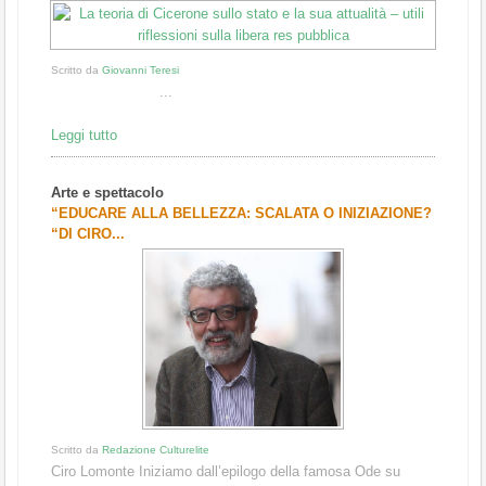
Scritto da
Giovanni Teresi
...
Leggi tutto
Arte e spettacolo
“EDUCARE ALLA BELLEZZA: SCALATA O INIZIAZIONE?
“DI CIRO...
Scritto da
Redazione Culturelite
Ciro Lomonte Iniziamo dall’epilogo della famosa Ode su