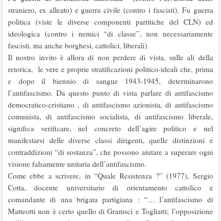
straniero, ex alleato) e guerra civile (contro i fascisti). Fu guerra
politica (viste le diverse componenti partitiche del CLN) ed
ideologica (contro i nemici “di classe”, non necessariamente
fascisti, ma anche borghesi, cattolici, liberali).
Il nostro invito è allora di non perdere di vista, sulle ali della
retorica, le vere e proprie stratificazioni politico-ideali che, prima
e dopo il biennio di sangue 1943-1945, determinarono
l’antifascismo. Da questo punto di vista parlare di antifascismo
democratico-cristiano , di antifascismo azionista, di antifascismo
comunista, di antifascismo socialista, di antifascismo liberale,
significa verificare, nel concreto dell’agire politico e nel
manifestarsi delle diverse classi dirigenti, quelle distinzioni e
contraddizioni “di sostanza”, che possono aiutare a superare ogni
visione falsamente unitaria dell’antifascismo.
Come ebbe a scrivere, in “Quale Resistenza ?” (1977), Sergio
Cotta, docente universitario di orientamento cattolico e
comandante di una brigata partigiana : “… l’antifascismo di
Matteotti non è certo quello di Gramsci e Togliatti; l’opposizione