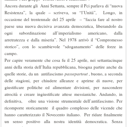
Ancora durante gli Anni Settanta, sempre il Pci parlava di “nuova
Resistenza”, la quale – scriveva, su “l’Unità”, Longo, in
occasione del trentennale del 25 aprile – “faccia fare al nostro
paese una nuova decisiva avanzata democratica, liberandolo da
ogni subordinazione all’imperialismo americano, dalla
arretratezza e dalla miseria”. Nel 1978 arrivò il “Compromesso
storico”, con lo scambievole “sdoganamento” delle forze in
campo.
Per capire veramente che cosa fu il 25 aprile, nei settantacinque
anni della storia dell’Italia repubblicana, bisogna partire anche da
quelle storie, da un antifascismo
passepartout
, buono, a seconda
delle stagioni, per chiudere alleanze e aprirne di nuove, per
giustificare politiche ed alimentare divisioni, per nascondere
atrocità e creare ingiustificate attese messianiche. Andando, in
definitiva, oltre una visione strumentale dell’antifascismo. Per
ricomporre storicamente il quadro complesso delle vicende che
hanno caratterizzato il Novecento italiano. Per ridare finalmente
un senso positivo alla nostra identità democratica. Senza