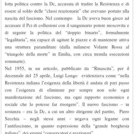
lotta politica contro la Dc, accusata di tradire la Resistenza e di
essere al soldo delle “classi reazionarie” che avevano portato alla
nascita del fascismo. Nel contempo la Dc aveva buon gioco ad
accusare il Pci di collusioni con il sanguinario potere moscovita e
di seguire la politica del “doppio binario”, formalmente
“legalitaria”, ma capace di agitare le piazze e di mantenere attiva
una struttura paramilitare (dalla milanese Volante Rossa al
“triangolo della morte” in Emilia, con circa tremila esecuzioni
sommarie).
Nel 1955, in un articolo, pubblicato da “Rinascita”, per il
decennale del 25 aprile, Luigi Longo evidenziava come “nella
Resistenza italiana l’esigenza della libertà è andata di pari passo
con l’esigenza di eliminare per sempre non solo ogni
manifestazione del fascismo, ma ogni rapporto economico e
sociale che lo potesse far risorgere”. Il nuovo fascismo – in
sostanza – era la Dc, a cui un altro dirigente del partito, Piero
Secchia – negli stessi anni - negava ogni legame con
l’antifascismo, in quanto espressione della “grande borghesia
italiana”, dei gruppi “conservatori e reazionari”.