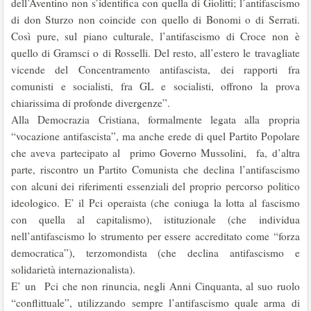
dell’Aventino non s’identifica con quella di Giolitti; l’antifascismo
di don Sturzo non coincide con quello di Bonomi o di Serrati.
Così pure, sul piano culturale, l’antifascismo di Croce non è
quello di Gramsci o di Rosselli. Del resto, all’estero le travagliate
vicende del Concentramento antifascista, dei rapporti fra
comunisti e socialisti, fra GL e socialisti, offrono la prova
chiarissima di profonde divergenze”.
Alla Democrazia Cristiana, formalmente legata alla propria
“vocazione antifascista”, ma anche erede di quel Partito Popolare
che aveva partecipato al primo Governo Mussolini, fa, d’altra
parte, riscontro un Partito Comunista che declina l’antifascismo
con alcuni dei riferimenti essenziali del proprio percorso politico
ideologico. E’ il Pci operaista (che coniuga la lotta al fascismo
con quella al capitalismo), istituzionale (che individua
nell’antifascismo lo strumento per essere accreditato come “forza
democratica”), terzomondista (che declina antifascismo e
solidarietà internazionalista).
E’ un Pci che non rinuncia, negli Anni Cinquanta, al suo ruolo
“conflittuale”, utilizzando sempre l’antifascismo quale arma di