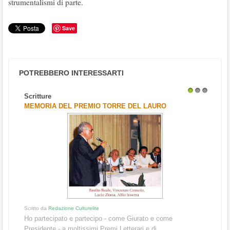
strumentalismi di parte.
Save
POTREBBERO INTERESSARTI
Scritture
1
2
3
MEMORIA DEL PREMIO TORRE DEL LAURO
Scritto da
Redazione Culturelite
Ho partecipato e partecipo - come Giurato e come
Presidente - a moltissimi Premi Letterari e di ...