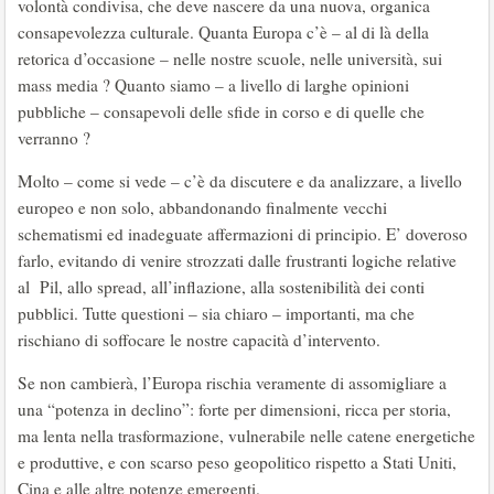
volontà condivisa, che deve nascere da una nuova, organica
consapevolezza culturale. Quanta Europa c’è – al di là della
retorica d’occasione – nelle nostre scuole, nelle università, sui
mass media ? Quanto siamo – a livello di larghe opinioni
pubbliche – consapevoli delle sfide in corso e di quelle che
verranno ?
Molto – come si vede – c’è da discutere e da analizzare, a livello
europeo e non solo, abbandonando finalmente vecchi
schematismi ed inadeguate affermazioni di principio. E’ doveroso
farlo, evitando di venire strozzati dalle frustranti logiche relative
al Pil, allo spread, all’inflazione, alla sostenibilità dei conti
pubblici. Tutte questioni – sia chiaro – importanti, ma che
rischiano di soffocare le nostre capacità d’intervento.
Se non cambierà, l’Europa rischia veramente di assomigliare a
una “potenza in declino”: forte per dimensioni, ricca per storia,
ma lenta nella trasformazione, vulnerabile nelle catene energetiche
e produttive, e con scarso peso geopolitico rispetto a Stati Uniti,
Cina e alle altre potenze emergenti.