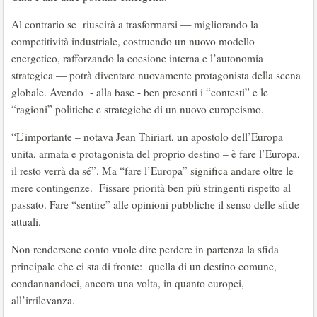
Al contrario se riuscirà a trasformarsi — migliorando la
competitività industriale, costruendo un nuovo modello
energetico, rafforzando la coesione interna e l’autonomia
strategica — potrà diventare nuovamente protagonista della scena
globale. Avendo - alla base - ben presenti i “contesti” e le
“ragioni” politiche e strategiche di un nuovo europeismo.
“L’importante – notava Jean Thiriart, un apostolo dell’Europa
unita, armata e protagonista del proprio destino – è fare l’Europa,
il resto verrà da sé”. Ma “fare l’Europa” significa andare oltre le
mere contingenze. Fissare priorità ben più stringenti rispetto al
passato. Fare “sentire” alle opinioni pubbliche il senso delle sfide
attuali.
Non rendersene conto vuole dire perdere in partenza la sfida
principale che ci sta di fronte: quella di un destino comune,
condannandoci, ancora una volta, in quanto europei,
all’irrilevanza.