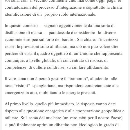
sovrana, con il vecchio continente che, mai come oggi, paga le
contraddizioni del processo d’integrazione e soprattutto la chiara
identificazione di un proprio ruolo internazionale.
In questo contesto – segnato oggettivamente da una sorta di
disillusione di massa - paradossale è considerare le diverse
economie europee sull’orlo del baratro. Sia chiaro: l’incertezza
esiste, le previsioni sono al ribasso, ma ciò non può volere dire
perdere di vista il quadro oggettivo di un’Unione che rappresenta
comunque, a livello globale, un concentrato di risorse, di
competenze, di culture condivise, su cui fare affidamento.
Il vero tema non è perciò gestire il “tramonto”, alludendo alle
note “visioni” spengleriane, ma rispondere concretamente alle
emergenze in atto, mobilitando le energie presenti.
Al primo livello, quello più immediato, le risposte vanno date
rispetto alla questione energetica e alla cooperazione geopolitica e
militare. Sul tema del nucleare (un vero tabù per il nostro Paese)
si può finalmente aprire un dibattito non ideologico in grado di