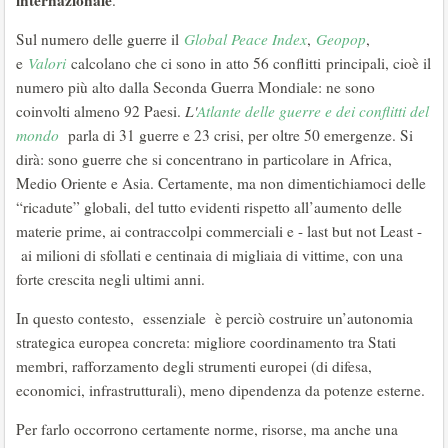
internazionale
.
Sul numero delle guerre il
Global Peace Index
,
Geopop
,
e
Valori
calcolano che ci sono in atto 56 conflitti principali, cioè il
numero più alto dalla Seconda Guerra Mondiale: ne sono
coinvolti almeno 92 Paesi.
L'
Atlante delle guerre e dei conflitti del
mondo
parla di 31 guerre e 23 crisi, per oltre 50 emergenze. Si
dirà: sono guerre che si concentrano in particolare in Africa,
Medio Oriente e Asia. Certamente, ma non dimentichiamoci delle
“ricadute” globali, del tutto evidenti rispetto all’aumento delle
materie prime, ai contraccolpi commerciali e - last but not Least -
ai milioni di sfollati e centinaia di migliaia di vittime, con una
forte crescita negli ultimi anni.
In questo contesto, essenziale è perciò costruire un’autonomia
strategica europea concreta: migliore coordinamento tra Stati
membri, rafforzamento degli strumenti europei (di difesa,
economici, infrastrutturali), meno dipendenza da potenze esterne.
Per farlo occorrono certamente norme, risorse, ma anche una