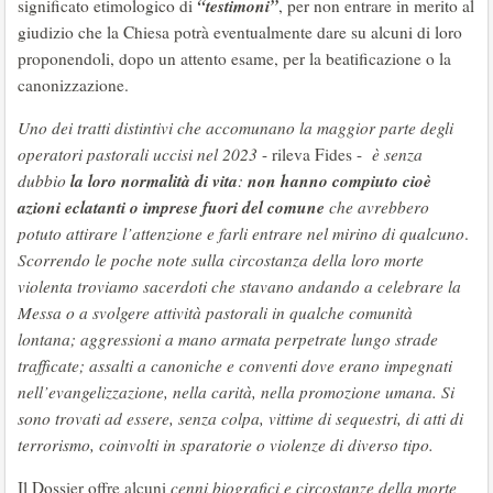
“testimoni”
significato etimologico di
, per non entrare in merito al
giudizio che la Chiesa potrà eventualmente dare su alcuni di loro
proponendoli, dopo un attento esame, per la beatificazione o la
canonizzazione.
Uno dei tratti distintivi che accomunano la maggior parte degli
operatori pastorali uccisi nel 2023
- rileva Fides -
è senza
la loro normalità di vita
non hanno compiuto cioè
dubbio
:
azioni eclatanti o imprese fuori del comune
che avrebbero
potuto attirare l’attenzione e farli entrare nel mirino di qualcuno
.
Scorrendo le poche note sulla circostanza della loro morte
violenta troviamo sacerdoti che stavano andando a celebrare la
Messa o a svolgere attività pastorali in qualche comunità
lontana; aggressioni a mano armata perpetrate lungo strade
trafficate; assalti a canoniche e conventi dove erano impegnati
nell’evangelizzazione, nella carità, nella promozione umana. Si
sono trovati ad essere, senza colpa, vittime di sequestri, di atti di
terrorismo, coinvolti in sparatorie o violenze di diverso tipo.
Il Dossier offre alcuni
cenni biografici e circostanze della morte