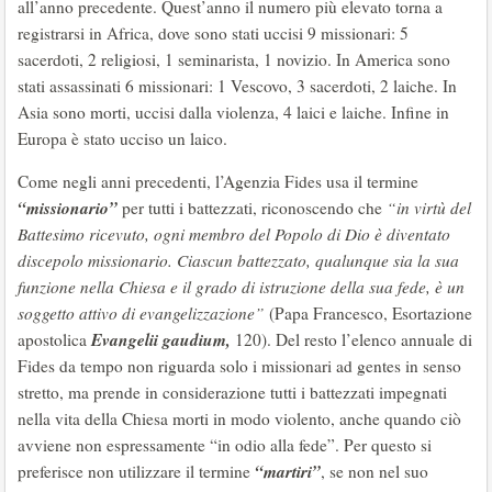
all’anno precedente. Quest’anno il numero più elevato torna a
registrarsi in Africa, dove sono stati uccisi 9 missionari: 5
sacerdoti, 2 religiosi, 1 seminarista, 1 novizio. In America sono
stati assassinati 6 missionari: 1 Vescovo, 3 sacerdoti, 2 laiche. In
Asia sono morti, uccisi dalla violenza, 4 laici e laiche. Infine in
Europa è stato ucciso un laico.
Come negli anni precedenti, l’Agenzia Fides usa il termine
“missionario”
per tutti i battezzati, riconoscendo che
“in virtù del
Battesimo ricevuto, ogni membro del Popolo di Dio è diventato
discepolo missionario. Ciascun battezzato, qualunque sia la sua
funzione nella Chiesa e il grado di istruzione della sua fede, è un
soggetto attivo di evangelizzazione”
(Papa Francesco, Esortazione
Evangelii gaudium,
apostolica
120). Del resto l’elenco annuale di
Fides da tempo non riguarda solo i missionari ad gentes in senso
stretto, ma prende in considerazione tutti i battezzati impegnati
nella vita della Chiesa morti in modo violento, anche quando ciò
avviene non espressamente “in odio alla fede”. Per questo si
“martiri”
preferisce non utilizzare il termine
, se non nel suo