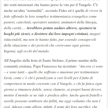
dei venti missionari che hanno perso la vita per il Vangelo. C'è
anche un'altra “normalità”, secondo Fides ed è quella
di vivere la
fede offrendo la loro semplice testimonianza evangelica come
pastori, catechisti, operatori sanitari, animatori della liturgia,
Avrebbero potuto andare altrove, spostarsi in
della carità….
luoghi più sicuri, o desistere dai loro impegni cristiani,
magari
riducendoli, ma non lo hanno fatto, pur essendo consapevoli
della situazione e dei pericoli che correvano ogni giorno.
Ingenui, agli occhi del mondo.
All’Angelus della festa di Santo Stefano, il primo martire della
comunità cristiana, Papa Francesco ha ricordato:
“Ancora ci sono
– e sono tanti – quelli che soffrono e muoiono per testimoniare
Gesù, come c’è chi è penalizzato a vari livelli per il fatto di
comportarsi in modo coerente con il Vangelo, e chi fa fatica ogni
giorno a rimanere fedele, senza clamore, ai propri buoni doveri,
mentre il mondo se ne ride e predica altro. Anche questi fratelli e
sorelle possono sembrare dei falliti, ma oggi vediamo che non è
così. Adesso come allora, infatti, il seme dei loro sacrifici, che