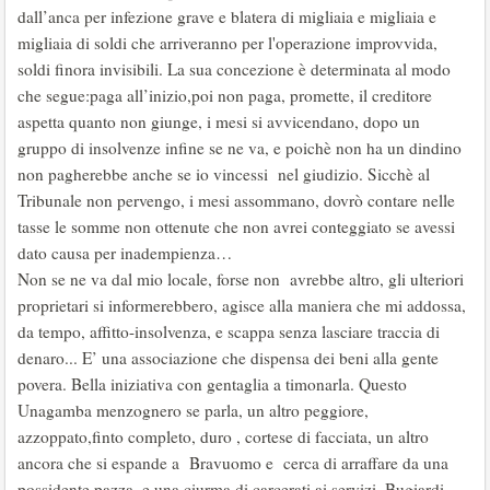
dall’anca per infezione grave e blatera di migliaia e migliaia e
migliaia di soldi che arriveranno per l'operazione improvvida,
soldi finora invisibili. La sua concezione è determinata al modo
che segue:paga all’inizio,poi non paga, promette, il creditore
aspetta quanto non giunge, i mesi si avvicendano, dopo un
gruppo di insolvenze infine se ne va, e poichè non ha un dindino
non pagherebbe anche se io vincessi nel giudizio. Sicchè al
Tribunale non pervengo, i mesi assommano, dovrò contare nelle
tasse le somme non ottenute che non avrei conteggiato se avessi
dato causa per inadempienza…
Non se ne va dal mio locale, forse non avrebbe altro, gli ulteriori
proprietari si informerebbero, agisce alla maniera che mi addossa,
da tempo, affitto-insolvenza, e scappa senza lasciare traccia di
denaro... E’ una associazione che dispensa dei beni alla gente
povera. Bella iniziativa con gentaglia a timonarla. Questo
Unagamba menzognero se parla, un altro peggiore,
azzoppato,finto completo, duro , cortese di facciata, un altro
ancora che si espande a Bravuomo e cerca di arraffare da una
possidente pazza, e una ciurma di carcerati ai servizi. Bugiardi