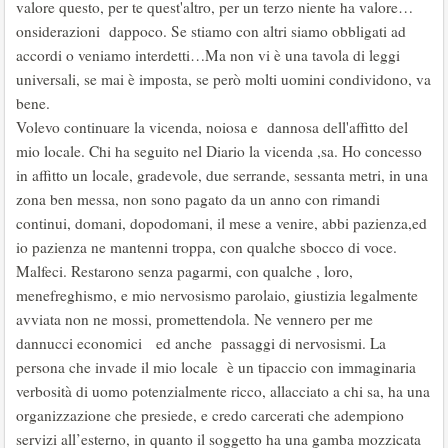
valore questo, per te quest'altro, per un terzo niente ha valore…
onsiderazioni dappoco. Se stiamo con altri siamo obbligati ad
accordi o veniamo interdetti…Ma non vi è una tavola di leggi
universali, se mai è imposta, se però molti uomini condividono, va
bene.
Volevo continuare la vicenda, noiosa e dannosa dell'affitto del
mio locale. Chi ha seguito nel Diario la vicenda ,sa. Ho concesso
in affitto un locale, gradevole, due serrande, sessanta metri, in una
zona ben messa, non sono pagato da un anno con rimandi
continui, domani, dopodomani, il mese a venire, abbi pazienza,ed
io pazienza ne mantenni troppa, con qualche sbocco di voce.
Malfeci. Restarono senza pagarmi, con qualche , loro,
menefreghismo, e mio nervosismo parolaio, giustizia legalmente
avviata non ne mossi, promettendola. Ne vennero per me
dannucci economici ed anche passaggi di nervosismi. La
persona che invade il mio locale è un tipaccio con immaginaria
verbosità di uomo potenzialmente ricco, allacciato a chi sa, ha una
organizzazione che presiede, e credo carcerati che adempiono
servizi all’esterno, in quanto il soggetto ha una gamba mozzicata