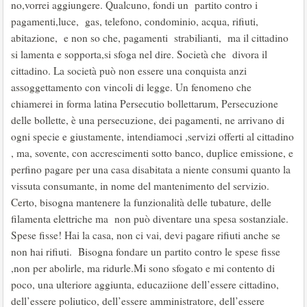
no,vorrei aggiungere. Qualcuno, fondi un partito contro i
pagamenti,luce, gas, telefono, condominio, acqua, rifiuti,
abitazione, e non so che, pagamenti strabilianti, ma il cittadino
si lamenta e sopporta,si sfoga nel dire. Società che divora il
cittadino. La società può non essere una conquista anzi
assoggettamento con vincoli di legge. Un fenomeno che
chiamerei in forma latina Persecutio bollettarum, Persecuzione
delle bollette, è una persecuzione, dei pagamenti, ne arrivano di
ogni specie e giustamente, intendiamoci ,servizi offerti al cittadino
, ma, sovente, con accrescimenti sotto banco, duplice emissione, e
perfino pagare per una casa disabitata a niente consumi quanto la
vissuta consumante, in nome del mantenimento del servizio.
Certo, bisogna mantenere la funzionalità delle tubature, delle
filamenta elettriche ma non può diventare una spesa sostanziale.
Spese fisse! Hai la casa, non ci vai, devi pagare rifiuti anche se
non hai rifiuti. Bisogna fondare un partito contro le spese fisse
,non per abolirle, ma ridurle.Mi sono sfogato e mi contento di
poco, una ulteriore aggiunta, educaziione dell’essere cittadino,
dell’essere poliutico, dell’essere amministratore, dell’essere