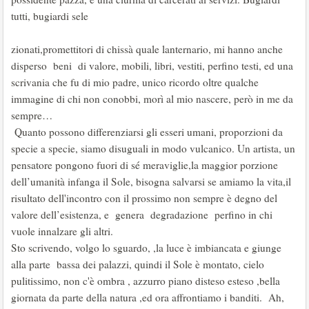
tutti, bugiardi sele
zionati,promettitori di chissà quale lanternario, mi hanno anche
disperso beni di valore, mobili, libri, vestiti, perfino testi, ed una
scrivania che fu di mio padre, unico ricordo oltre qualche
immagine di chi non conobbi, morì al mio nascere, però in me da
sempre…
Quanto possono differenziarsi gli esseri umani, proporzioni da
specie a specie, siamo disuguali in modo vulcanico. Un artista, un
pensatore pongono fuori di sé meraviglie,la maggior porzione
dell’umanità infanga il Sole, bisogna salvarsi se amiamo la vita,il
risultato dell'incontro con il prossimo non sempre è degno del
valore dell’esistenza, e genera degradazione perfino in chi
vuole innalzare gli altri.
Sto scrivendo, volgo lo sguardo, ,la luce è imbiancata e giunge
alla parte bassa dei palazzi, quindi il Sole è montato, cielo
pulitissimo, non c'è ombra , azzurro piano disteso esteso ,bella
giornata da parte della natura ,ed ora affrontiamo i banditi. Ah,