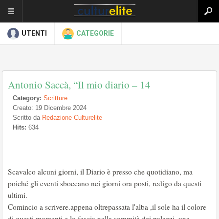
UTENTI
CATEGORIE
Antonio Saccà, “Il mio diario – 14
Category:
Scritture
Creato: 19 Dicembre 2024
Scritto da
Redazione Culturelite
Hits:
634
Scavalco alcuni giorni, il Diario è presso che quotidiano, ma
poiché gli eventi sboccano nei giorni ora posti, redigo da questi
ultimi.
Comincio a scrivere.appena oltrepassata l'alba ,il sole ha il colore
di questi momenti e lo fascia nella sommità dei palazzi, una