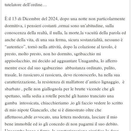
tutelatore dell’ordine…
È il 13 di Dicembre del 2024, dopo una notte non particolarmente
dormitiva, i pensieri costanti ,ormai sono un'abitudine, sulla
conoscenza della realtà, il nulla, la morte,la vacuità della parola ed
anche della vita, di una sua ferma, sicura sostanzialità, nessuno è
“autentico”, tornò nella attività, dopo la colazione al tavolo, è
presto, molto presto, non ho dormito, sgribacchio mi
appisolacchio, mi decido ad agguantare Unagamba, lo afferro
mentre esce dal suo sgabuzzino abbastanza ordinato, pulito,
trasale, lo rassicuro,si rassicura, devo riconoscerlo, ha nella sua
caratterizzazione, la resistenza di malfattore d’antico lignaggio, è
sbarbato , pelle non giallognola per le brutte vicende che gli
spettano, sulla sedia a rotelle perché gli hanno tranciato una
gamba intossicata, chiacchieriamo ,io gli faccio vedere lo scritto
di mio nipote Giancarlo, che si è dimostrato oltre che
affettuoso,abile avvocato, una lettera moderata, lasciare il mio
bene immobile ed io gli concedo di non pagarmi il suo debito.
Unagamba legge e firma, la caratterizzazione giuridica lo deve