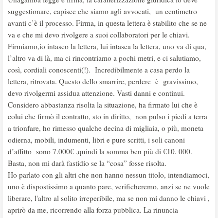
suggestionare, capisce che siamo agli avvocati, un centimetro
avanti c’è il processo. Firma, in questa lettera è stabilito che se ne
va e che mi devo rivolgere a suoi collaboratori per le chiavi.
Firmiamo,io intasco la lettera, lui intasca la lettera, uno va di qua,
l’altro va di là, ma ci rincontriamo a pochi metri, e ci salutiamo,
così, cordiali conoscenti(!). Incredibilmente a casa perdo la
lettera, ritrovata. Questo dello smarrire, perdere è gravissimo,
devo rivolgermi assidua attenzione. Vasti danni e continui.
Considero abbastanza risolta la situazione, ha firmato lui che è
colui che firmò il contratto, sto in diritto, non pulso i piedi a terra
a trionfare, ho rimesso qualche decina di migliaia, o più, moneta
odierna, mobili, indumenti, libri e pure scritti, i soli canoni
d’affitto sono 7.000€ ,quindi la somma ben più di €10. 000.
Basta, non mi darà fastidio se la “cosa” fosse risolta.
Ho parlato con gli altri che non hanno nessun titolo, intendiamoci,
uno è dispostissimo a quanto pare, verificheremo, anzi se ne vuole
liberare, l'altro al solito irreperibile, ma se non mi danno le chiavi ,
aprirò da me, ricorrendo alla forza pubblica. La rinuncia