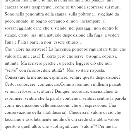
carezza rosata trasparente , come se un’onda scorresse sui muri.
Sono nella penombra della stanza, sulla poltrona, svegliato da
poco, andato in bagno cercando di non inciampare il
sovraneggiante cane che si stende nei passaggi, non dentro le
stanze, credo sia una naturale disposizione alla fuga, a vedere
l'una e l’altra parte, a non essere chiuso…
Che valore ha scrivere? La faccenda potrebbe riguardare tutto: che
valore ha una casa? E’ certo però che serve bisogni, coprirsi,
intimità. Ma scrivere perché , e perché leggere ciò che non
“serve” con riconoscibile utilità? Non so dare risposta.
Conservare la memoria, esprimere, sentire questa disposizione?
Certo, conoscere, comunicare.Come avremmo i millenni passati
se non ci fosse la scrittura? Dunque, ricordare, essenzialmente
esprimere, sentire che la parola contiene il sentire, sentire la parola
come incarnazione delle sensazioni, che è l’espressione. Una
conservazione della vita(illusoria). Chiedersi il valore di ciò che
facciamo è assolutamente inutile c'è chi crede che abbia valore
questo o quell’altro, che vuol significare “valore”? Per me ha