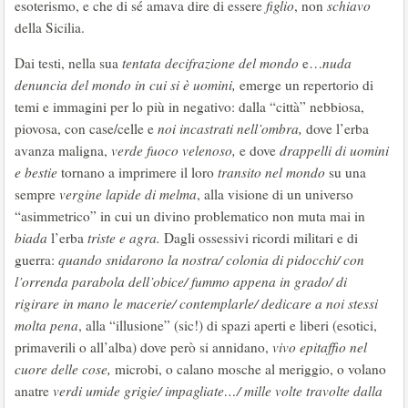
esoterismo, e che di sé amava dire di essere
figlio
, non
schiavo
della Sicilia.
Dai testi, nella sua
tentata decifrazione del mondo
e…
nuda
denuncia del mondo in cui si è uomini,
emerge un repertorio di
temi e immagini per lo più in negativo: dalla “città” nebbiosa,
piovosa, con case/celle e
noi incastrati nell’ombra,
dove l’erba
avanza maligna,
verde fuoco velenoso,
e dove
drappelli di uomini
e bestie
tornano a imprimere il loro
transito nel mondo
su una
sempre
vergine lapide di melma
, alla visione di un universo
“asimmetrico” in cui un divino problematico non muta mai in
biada
l’erba
triste e agra.
Dagli ossessivi ricordi militari e di
guerra:
quando snidarono la nostra/ colonia di pidocchi/ con
l’orrenda parabola dell’obice/ fummo appena in grado/ di
rigirare in mano le macerie/ contemplarle/ dedicare a noi stessi
molta pena
, alla “illusione” (sic!) di spazi aperti e liberi (esotici,
primaverili o all’alba) dove però si annidano,
vivo epitaffio nel
cuore delle cose,
microbi, o calano mosche al meriggio, o volano
anatre
verdi umide grigie/ impagliate…/ mille volte travolte dalla