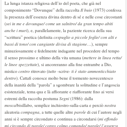
La lunga istanza religiosa dell’io del poeta, che già nel
componimento “Dovunque” della raccolta
Il buio
(1973) confessa
la presenza dell’essenza divina dentro di sé e nelle cose circostanti
(
sei in me e dovunque/ come un salnitro/ da gran tempo abiti
anche i muri
), e, parallelamente, la paziente ricerca della sua
“scrittura” poetica (definita
cespuglio a piccole foglie/ con alti e
bassi di tono/ con cangiante divisa di
stagione
…), sempre
minuziosamente e fedelmente indagante nel procedere del tempo
il senso prossimo e ultimo della vita umana (
mettere in linea retta/
le linee
spezzettate
), si ancoreranno alla fine entrambe a Dio,
mistico
centro
ritrovato (
tutto -
scrive-
ti è stato ammonticchiato
dentro
). Cattafi conosce molto bene il tormento novecentesco
della inanità della “parola” a sgombrare la solitudine e l’angoscia
esistenziale, tema qua e là affiorante e riaffiorante fino ai versi
estremi della raccolta postuma
Segni
(1986): dalla
mosca
/bisillabo, semplice inchiostro-sulla-carta e perciò
nostra
aleatoria
compagna
, a tutte quelle altre
parole
di cui l’autore negli
anni si è sempre circondato e continua a circondarsi (
mi effondo
mi circondo di parole/ copro colmo comando/ parole/ l’assenza