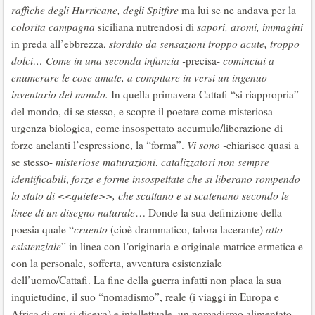
raffiche degli Hurricane, degli
Spitfire
ma lui se ne andava per la
colorita campagna
siciliana nutrendosi di
sapori,
aromi, immagini
in preda all’ebbrezza,
stordito da sensazioni troppo acute, troppo
dolci… Come in una seconda infanzia -
precisa-
cominciai a
enumerare le cose amate, a
compitare in versi un ingenuo
inventario del mondo.
In quella primavera Cattafi “si riappropria”
del mondo, di se stesso, e scopre il poetare come misteriosa
urgenza biologica, come insospettato accumulo/liberazione di
forze anelanti l’espressione, la “forma”.
Vi sono -
chiarisce quasi a
se stesso-
misteriose maturazioni
,
catalizzatori non sempre
identificabili
,
forze e forme
insospettate che si liberano rompendo
lo stato di <<quiete>>, che scattano e si scatenano
secondo le
linee di un disegno naturale
… Donde la sua definizione della
poesia quale “
cruento
(cioè drammatico, talora lacerante)
atto
esistenziale
” in linea con l’originaria e originale matrice ermetica e
con la personale, sofferta, avventura esistenziale
dell’uomo/Cattafi. La fine della guerra infatti non placa la sua
inquietudine, il suo “nomadismo”, reale (i viaggi in Europa e
Africa di cui si diceva) e intellettuale, un nomadismo alimentato