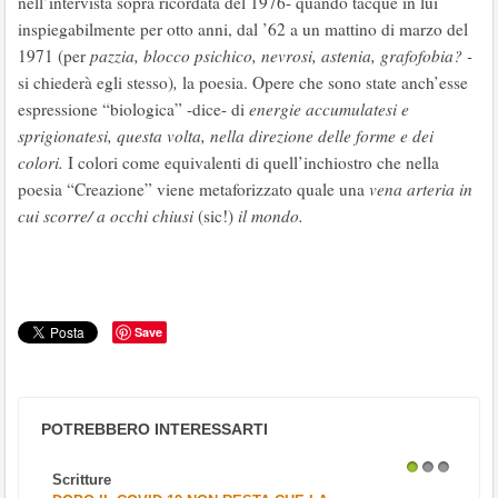
nell’intervista sopra ricordata del 1976- quando tacque in lui
inspiegabilmente per otto anni, dal ’62 a un mattino di marzo del
1971 (per
pazzia, blocco psichico, nevrosi, astenia, grafofobia? -
si chiederà egli stesso)
,
la poesia. Opere che sono state anch’esse
espressione “biologica” -dice- di
energie accumulatesi e
sprigionatesi, questa volta, nella direzione delle forme e dei
colori.
I colori come equivalenti di quell’inchiostro che nella
poesia “Creazione” viene metaforizzato quale una
vena arteria in
cui scorre/ a occhi chiusi
(sic!)
il mondo.
Save
POTREBBERO INTERESSARTI
Scritture
1
2
3