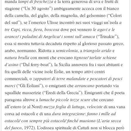
manda
lampi di freschezza
e la terra generosa di uva e frutti di
stagione (“Un 30 agosto”) ambiguamente acceca con il bianco
della camelia, del giglio, della magnolia, del gelsomino (“Colori
del sud”), se l’omerico Ulisse incontrò nei suoi viaggi un’isola
a
tre Capi, ricca, fiera, boscosa
dove poi vennero
le agavi e le
arance/ i paladini di Angelica/ i sonni sull’amaca
(“Trinakie”),
essa si mostra tuttavia decaduta rispetto al glorioso passato greco,
arabo, normanno. Ridotta a
semicolonia
, a
triangolo arido
e
natura brulla
con monti che evocano
tignose/ tarlate schiene
d’asino
(“Dal ferry-boat”)
,
la Sicilia annovera fra i suoi abitanti e
fra quelli delle vicine isole Eolie, un tempo attivi centri
commerciali, o
zappatori di terre malandate e pescatori di pesci
marci
(“Gli Eoliani”), o emigranti che
arrancano
portando via
squallide masserizie (“Eredi della Grecia”). Emigranti che il poeta
paragona altrove a
lumache piccole tozze scure
che cercano
all’estero (e al Nord)
mezza foglia di lattuga
,
velociste
di una vana
corsa ad ostacoli e di una
dura integrazione
:
fanno i mille ad
ostacoli/ con sempre più ostacoli/ finché muoiono
(
L’aria secca
del fuoco
, 1972). L’odissea spirituale di Cattafi non si blocca però