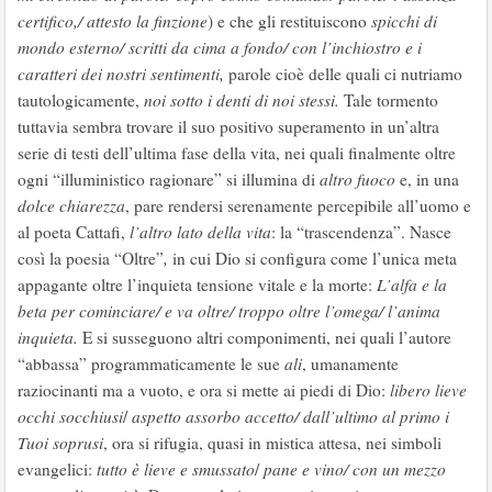
certifico,/ attesto la finzione
) e che gli restituiscono
spicchi di
mondo esterno/ scritti da cima a fondo/ con l’inchiostro e i
caratteri dei nostri sentimenti,
parole cioè delle quali ci nutriamo
tautologicamente,
noi sotto i denti di noi stessi.
Tale tormento
tuttavia sembra trovare il suo positivo superamento in un’altra
serie di testi dell’ultima fase della vita, nei quali finalmente oltre
ogni “illuministico ragionare” si illumina di
altro fuoco
e, in una
dolce chiarezza
, pare rendersi serenamente percepibile all’uomo e
al poeta Cattafi,
l’altro lato della vita
: la “trascendenza”. Nasce
così la poesia “Oltre”
,
in cui Dio si configura come l’unica meta
appagante oltre l’inquieta tensione vitale e la morte:
L’alfa e la
beta per cominciare/ e va oltre/ troppo oltre l’omega/ l’anima
inquieta.
E si susseguono altri componimenti, nei quali l’autore
“abbassa” programmaticamente le sue
ali
, umanamente
raziocinanti ma a vuoto, e ora si mette ai piedi di Dio:
libero lieve
occhi socchiusi
/
aspetto assorbo accetto/ dall’ultimo al primo i
Tuoi soprusi
, ora si rifugia, quasi in mistica attesa, nei simboli
evangelici:
tutto è lieve e smussato
/
pane e vino/ con un mezzo