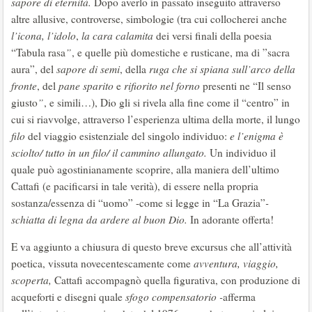
sapore di eternità.
Dopo averlo in passato inseguito attraverso
altre allusive, controverse, simbologie (tra cui collocherei anche
l’icona, l’idolo
,
la cara calamita
dei versi finali della poesia
“Tabula rasa
”
, e quelle più domestiche e rusticane, ma di ”sacra
aura”, del
sapore di semi
, della
ruga
che si spiana
sull’arco della
fronte
, del
pane sparito
e
rifiorito
nel forno
presenti ne “Il senso
giusto
”
, e simili…), Dio gli si rivela alla fine come il “centro” in
cui si riavvolge, attraverso l’esperienza ultima della morte, il lungo
filo
del viaggio esistenziale del singolo individuo:
e l’enigma è
sciolto/ tutto in un filo/ il cammino allungato.
Un individuo il
quale può agostinianamente scoprire, alla maniera dell’ultimo
Cattafi (e pacificarsi in tale verità), di essere nella propria
sostanza/essenza di “uomo” -come si legge in “La Grazia”
-
schiatta di legna da ardere al buon Dio.
In adorante offerta!
E va aggiunto a chiusura di questo breve excursus che all’attività
poetica, vissuta novecentescamente come
avventura, viaggio,
scoperta,
Cattafi accompagnò quella figurativa, con produzione di
acqueforti e disegni quale
sfogo compensatorio -
afferma