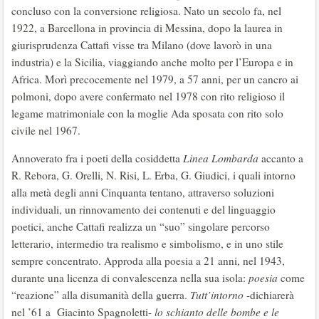
concluso con la conversione religiosa. Nato un secolo fa, nel
1922, a Barcellona in provincia di Messina, dopo la laurea in
giurisprudenza Cattafi visse tra Milano (dove lavorò in una
industria) e la Sicilia, viaggiando anche molto per l’Europa e in
Africa. Morì precocemente nel 1979, a 57 anni, per un cancro ai
polmoni, dopo avere confermato nel 1978 con rito religioso il
legame matrimoniale con la moglie Ada sposata con rito solo
civile nel 1967.
Annoverato fra i poeti della cosiddetta
Linea Lombarda
accanto a
R. Rebora, G. Orelli, N. Risi, L. Erba, G. Giudici, i quali intorno
alla metà degli anni Cinquanta tentano, attraverso soluzioni
individuali, un rinnovamento dei contenuti e del linguaggio
poetici, anche Cattafi realizza un “suo” singolare percorso
letterario, intermedio tra realismo e simbolismo, e in uno stile
sempre concentrato. Approda alla poesia a 21 anni, nel 1943,
durante una licenza di convalescenza nella sua isola:
poesia
come
“reazione” alla disumanità della guerra.
Tutt’intorno
-dichiarerà
nel ’61 a Giacinto Spagnoletti-
lo schianto delle bombe e le