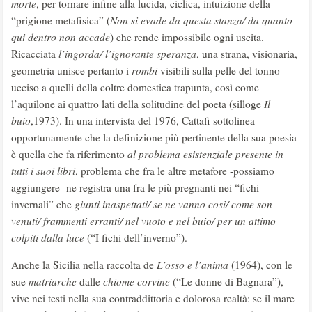
morte
, per tornare infine alla lucida, ciclica, intuizione della
“prigione metafisica” (
Non si evade da questa stanza/ da quanto
qui dentro non accade
) che rende impossibile ogni uscita.
Ricacciata
l’ingorda/ l’ignorante speranza
, una strana, visionaria,
geometria unisce pertanto i
rombi
visibili sulla pelle del tonno
ucciso a quelli della coltre domestica trapunta, così come
l’aquilone ai quattro lati della solitudine del poeta (silloge
Il
buio
,1973). In una intervista del 1976, Cattafi sottolinea
opportunamente che la definizione più pertinente della sua poesia
è quella che fa riferimento
al problema esistenziale presente in
tutti i suoi libri
, problema che fra le altre metafore -possiamo
aggiungere- ne registra una fra le più pregnanti nei “fichi
invernali” che
giunti inaspettati/ se ne vanno così/ come son
venuti/ frammenti erranti/ nel vuoto e nel buio/ per un attimo
colpiti dalla luce
(“I fichi dell’inverno”).
Anche la Sicilia nella raccolta de
L’osso e l’anima
(1964), con le
sue
matriarche
dalle
chiome corvine
(“Le donne di Bagnara”),
vive nei testi nella sua contraddittoria e dolorosa realtà: se il mare