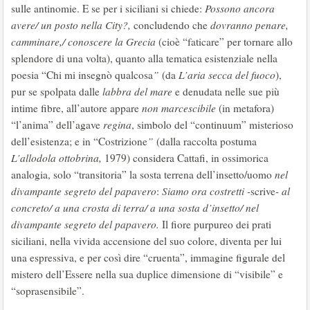
sulle antinomie. E se per i siciliani si chiede:
Possono ancora
avere/ un posto nella City?,
concludendo che
dovranno penare,
camminare,/ conoscere la Grecia
(cioè “faticare” per tornare allo
splendore di una volta), quanto alla tematica esistenziale nella
poesia “Chi mi insegnò qualcosa
”
(da
L’aria secca del fuoco
),
pur se spolpata dalle
labbra del mare
e denudata nelle sue più
intime fibre, all’autore appare
non marcescibile
(in metafora)
“l’anima” dell’agave
regina
, simbolo del “continuum” misterioso
dell’esistenza; e in “Costrizione
”
(dalla raccolta postuma
L’allodola ottobrina,
1979) considera Cattafi, in ossimorica
analogia, solo “transitoria” la sosta terrena dell’insetto/uomo
nel
divampante segreto del papavero
:
Siamo ora costretti -
scrive
- al
concreto/ a una crosta di terra/ a una sosta d’insetto/ nel
divampante segreto del papavero.
Il fiore purpureo dei prati
siciliani, nella vivida accensione del suo colore, diventa per lui
una espressiva, e per così dire “cruenta”, immagine figurale del
mistero dell’Essere nella sua duplice dimensione di “visibile” e
“soprasensibile”.