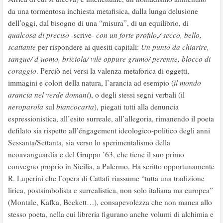
da una tormentosa inchiesta metafisica, dalla lunga delusione
dell’oggi, dal bisogno di una “misura”, di un equilibrio, di
qualcosa di preciso
-scrive-
con
un forte profilo,/ secco, bello,
scattante
per rispondere ai quesiti capitali:
Un punto da chiarire,
sangue/ d’uomo, briciola/ vile
oppure grumo/ perenne, blocco di
coraggio
. Perciò nei versi la valenza metaforica di oggetti,
immagini e colori della natura, l’arancia ad esempio (
il mondo
arancia nel verde domani
), o degli stessi segni verbali (il
neroparola
sul
biancocarta
), piegati tutti alla denuncia
espressionistica, all’esito surreale, all’allegoria, rimanendo il poeta
defilato sia rispetto all’éngagement ideologico-politico degli anni
Sessanta/Settanta, sia verso lo sperimentalismo della
neoavanguardia e del Gruppo ’63, che tiene il suo primo
convegno proprio in Sicilia, a Palermo. Ha scritto opportunamente
R. Luperini che l’opera di Cattafi riassume “tutta una tradizione
lirica, postsimbolista e surrealistica, non solo italiana ma europea”
(Montale, Kafka, Beckett…), consapevolezza che non manca allo
stesso poeta, nella cui libreria figurano anche volumi di alchimia e