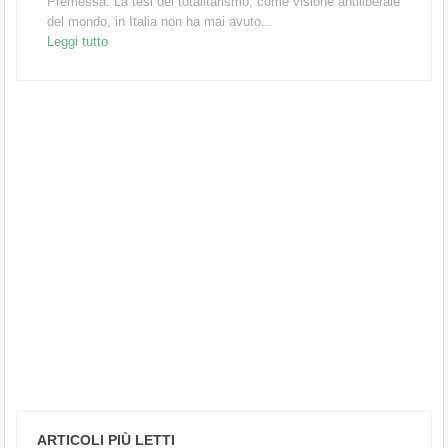
Premessa. La tesi del totalitarismo, come visione antiliberale
del mondo, in Italia non ha mai avuto...
Leggi tutto
ARTICOLI PIÙ LETTI