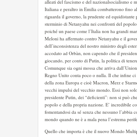
alleati del fascismo e del nazionalsocialismo e 
Italiana e peraltro in Emilia combatterono fino a
riguarda il governo, la prudente ed equidistante
sterminio di Netanyahu nei confronti del popolo
poiché un paese come l’Italia non ha grandi mar
Meloni ha affermato contro Netanyahu e il govern
dell’inconsistenza del nostro ministro degli esteri
accodato ad Orbàn, non capendo che il presidente 
giocando, per conto di Putin, la politica di tener
Comunque sia ogni mossa che arriva dall’Unione
Regno Unito conta poco o nulla. Il che infine ci p
della zona Europa e cioè Macron, Merz e Starme
vecchi impulsi del vecchio mondo. Essi non solo 
presidente Putin, dei “deficienti”: non si può che
popolo e della propria nazione. E’ incredibile co
fomentandosi da sé senza che nessuno l’abbia cost
mondo quando ne è a mala pena l’estrema perife
Quello che importa è che il nuovo Mondo Multipola