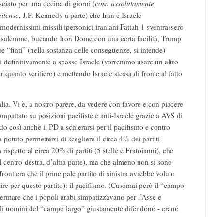
sciato per una decina di giorni (
cosa assolutamente
nitense
, J.F. Kennedy a parte) che Iran e Israele
 modernissimi missili ipersonici iraniani Fattah-1 sventrassero
erusalemme, bucando Iron Dome con una certa facilità, Trump
 “finti” (nella sostanza delle conseguenze, si intende)
 definitivamente a spasso Israele (vorremmo usare un altro
quanto veritiero) e mettendo Israele stessa di fronte al fatto
lia. Vi è, a nostro parere, da vedere con favore e con piacere
compattato su posizioni pacifiste e anti-Israele grazie a AVS di
o così anche il PD a schierarsi per il pacifismo e contro
a potuto permettersi di scegliere il circa 4% dei partiti
rispetto al circa 20% di partiti (5 stelle e Fratoianni), che
el centro-destra, d’altra parte), ma che almeno non si sono
ontiera che il principale partito di sinistra avrebbe voluto
dire per questo partito): il pacifismo. (Casomai però il “campo
ffermare che i popoli arabi simpatizzavano per l’Asse e
e gli uomini del “campo largo” giustamente difendono - erano