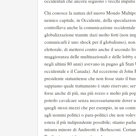
occidentali che ancora seguono i vecchi impuls
Chi conosce la natura del nuovo Mondo Multipol
nemico capitale, in Occidente, della speculazion
controllava anche la comunicazione occidentale e 
globalizzazione tramite dazi molto forti (non imp
comunicarli è uno shock per il globalismo), non
elettorale, di mettersi contro anche il secondo li
maggioranza delle multinazionali e delle lobby e
negli ultimi 80 anni) avevano in pugno gli Stat
occidentale e il Canada). Ad eccezione di John
presidente statunitense che non fosse stato il bu
sappiamo quale trattamento è stato riservato; s
forse anche di più, ma più rozzo e molto più popu
poterlo cavalcare senza necessariamente dover u
quegli stessi mezzi che per esempio, in un contes
agli uomini politici o para-politici che non vole
estera il più indipendente possibile; stiamo par
misura minore di Andreotti e Berlusconi. Certam