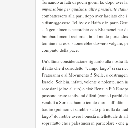
Tornando ai fatti di pochi giorni fa, dopo aver la
impensabile per qualsiasi altro presidente statu
combattessero alla pari, dopo aver lasciato che i
e distruggessero Tel Aviv e Haifa e in parte G
si è genialmente accordato con Khamenei per due
bombardamenti reciproci, in tal modo portandosi
termine ma esso suonerebbe davvero volgare, per 
compiuto della pace.
Un’ultima considerazione riguardo alla nostra Ita
il fatto che il cosiddetto “campo largo” si sia ri
Fratoianni e al Movimento 5 Stelle, e costringend
Israele: Schlein, infatti, volente o nolente, non h
sorosiani (oltre al suo) e cioè Renzi e Più Europa 
possono avere tantissimi difetti (come i partiti d
venduti a Soros e hanno tenuto duro sull’ultima fr
tradire (poi non ci sarebbe stato più nulla da tra
largo” dovrebbe avere l’onestà intellettuale di a
soprattutto che i palestinesi in particolare - ch