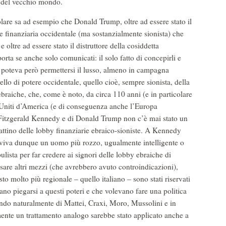
i del vecchio mondo.
are sa ad esempio che Donald Trump, oltre ad essere stato il
e finanziaria occidentale (ma sostanzialmente sionista) che
oltre ad essere stato il distruttore della cosiddetta
orta se anche solo comunicati: il solo fatto di concepirli e
 poteva però permettersi il lusso, almeno in campagna
vello di potere occidentale, quello cioè, sempre sionista, della
braiche, che, come è noto, da circa 110 anni (e in particolare
i Uniti d’America (e di conseguenza anche l’Europa
 Fitzgerald Kennedy e di Donald Trump non c’è mai stato un
rattino delle lobby finanziarie ebraico-sioniste. A Kennedy
erviva dunque un uomo più rozzo, ugualmente intelligente o
lista per far credere ai signori delle lobby ebraiche di
sare altri mezzi (che avrebbero avuto controindicazioni),
to molto più regionale – quello italiano – sono stati riservati
vano piegarsi a questi poteri e che volevano fare una politica
lando naturalmente di Mattei, Craxi, Moro, Mussolini e in
ente un trattamento analogo sarebbe stato applicato anche a