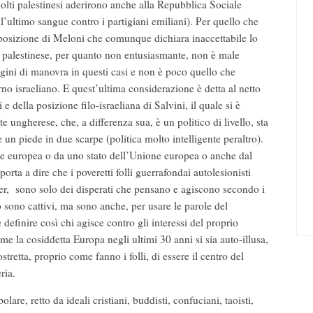
molti palestinesi aderirono anche alla Repubblica Sociale
ll’ultimo sangue contro i partigiani emiliani). Per quello che
 posizione di Meloni che comunque dichiara inaccettabile lo
 palestinese, per quanto non entusiasmante, non è male
gini di manovra in questi casi e non è poco quello che
o israeliano. E quest’ultima considerazione è detta al netto
 e della posizione filo-israeliana di Salvini, il quale si è
ungherese, che, a differenza sua, è un politico di livello, sta
e un piede in due scarpe (politica molto intelligente peraltro).
 europea o da uno stato dell’Unione europea o anche dal
orta a dire che i poveretti folli guerrafondai autolesionisti
r, sono solo dei disperati che pensano e agiscono secondo i
sono cattivi, ma sono anche, per usare le parole del
 definire così chi agisce contro gli interessi del proprio
me la cosiddetta Europa negli ultimi 30 anni si sia auto-illusa,
retta, proprio come fanno i folli, di essere il centro del
ria.
re, retto da ideali cristiani, buddisti, confuciani, taoisti,