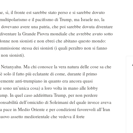
sì, il fronte est sarebbe stato perso e si sarebbe dovuto
 multipolarismo e il pacifismo di Trump, ma Israele no, la
i dovevano avere una patria, che poi sarebbe dovuta diventare
 diventare la Grande Piovra mondiale che avrebbe avuto sotto
 le donne non sionisti e non ebrei che abitano questo mondo:
mmissione stessa dei sionisti (i quali peraltro non si fanno
non sionisti).
io Netanyahu. Ma chi conosce la vera natura delle cose sa che
 solo il fatto più eclatante di come, durante il primo
cemente anti-trumpiano in quanto era ancora quasi
 sono un’unica cosa) a loro volta in mano alle lobby
Trump. In quel caso addirittura Trump, per non perdere
esponsabilità dell’omicidio di Soleimani del quale invece aveva
la pace in Medio Oriente e per condizioni favorevoli all’Iran
ovo assetto mediorientale che vedeva il forte