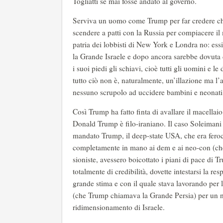
Togliatti se mai fosse andato al governo.
Serviva un uomo come Trump per far credere che, 
scendere a patti con la Russia per compiacere il
patria dei lobbisti di New York e Londra no: ess
la Grande Israele e dopo ancora sarebbe dovuta
i suoi piedi gli schiavi, cioè tutti gli uomini e
tutto ciò non è, naturalmente, un’illazione ma l’a
nessuno scrupolo ad uccidere bambini e neonati 
Così Trump ha fatto finta di avallare il macella
Donald Trump è filo-iraniano. Il caso Soleimani è
mandato Trump, il deep-state USA, che era fero
completamente in mano ai dem e ai neo-con (che
sioniste, avessero boicottato i piani di pace di 
totalmente di credibilità, dovette intestarsi la r
grande stima e con il quale stava lavorando per 
(che Trump chiamava la Grande Persia) per un nu
ridimensionamento di Israele.