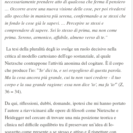
necessariamente prendere atto di qualcosa che ferma il pensiero
… Occorre avere una nuova visione delle cose, per poi rivedersi
allo specchio in maniera più serena, confermando a se stessi che
in fondo le cose già le sapevi. … Percepire se stessi e
comprendere di sapere. Sei lo stesso di prima, ma non come
prima. Sereno, armonico, affabile, almeno verso di te.”
La tesi della pluralità degli io svolge un ruolo decisivo nella
critica al modello cartesiano dell'ego sostanziale, al quale
Nietzsche contrappone l'attività anonima del cogitare. È il corpo
che produce l'io: "
'Io' dici tu, e sei orgoglioso di questa parola.
Ma la cosa ancora più grande, cui tu non vuoi credere - il tuo
corpo e la sua grande ragione: essa non dice 'io', ma fa 'io'
" (Z,
36 = 34).
Da qui, riflessioni, dubbi, domande, ipotesi che mi hanno portato
l’autore a riavvicinarsi alle opere di filosofi come Nietzsche e
Heidegger nel cercare di trovare una mia posizione teorica e
clinica nel difficile equilibrio tra il preservare un’idea di Io-
soggetto come presente a se stesso e attivo e il rispettare con