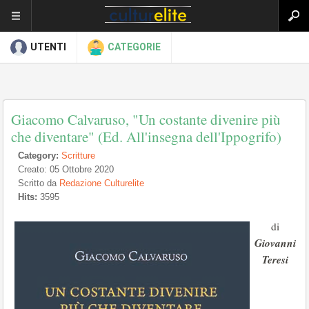
UTENTI
CATEGORIE
Giacomo Calvaruso, "Un costante divenire più
che diventare" (Ed. All'insegna dell'Ippogrifo)
Category:
Scritture
Creato: 05 Ottobre 2020
Scritto da
Redazione Culturelite
Hits:
3595
di
Giovanni
Teresi