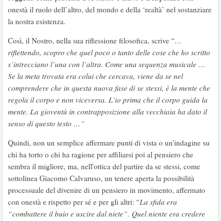
onestà il ruolo dell’altro, del mondo e della ‘realtà’ nel sostanziare
la nostra esistenza.
Così, il Nostro, nella sua riflessione filosofica, scrive “
…
riflettendo, scopro che quel poco o tanto delle cose che ho scritto
s’intrecciano l’una con l’altra. Come una sequenza musicale …
Se la meta trovata era colui che cercava, viene da se nel
comprendere che in questa nuova fase di se stessi, è la mente che
regola il corpo e non viceversa. L’io prima che il corpo guida la
mente. La gioventù in contrapposizione alla vecchiaia ha dato il
senso di questo testo …”
Quindi, non un semplice affermare punti di vista o un'indagine su
chi ha torto o chi ha ragione per affiliarsi poi al pensiero che
sembra il migliore, ma, nell'ottica del partire da se stessi, come
sottolinea Giacomo Calvaruso, un tenere aperta la possibilità
processuale del divenire di un pensiero in movimento, affermato
con onestà e rispetto per sé e per gli altri: “
La sfida era
“combattere il buio e uscire dal niete”. Quel niente era credere