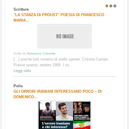
Scritture
1
2
3
"LA STANZA DI PROUST" POESIA DI FRANCESCO
MARIA...
Scritto da
Redazione Culturelite
[…] poiché tutti viviamo di stelle spente. Cristina Campo,
Poesie sparse, ottobre 1958. I so...
Leggi tutto
Polis
GLI ORRORI IRANIANI INTERESSANO POCO – DI
DOMENICO...