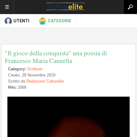
UTENTI
CATEGORIE
"Il gioco della conquista" una poesia di
Francesco Maria Cannella
Category:
Scritture
Creato: 28 Novembre 2019
Scritto da
Redazione Culturelite
Hits:
2068