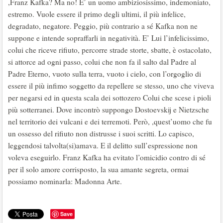
,Franz Kafka? Ma no! E’ un uomo ambiziosissimo, indemoniato,
estremo. Vuole essere il primo degli ultimi, il più infelice,
degradato, negatore. Peggio, più contrario a sé Kafka non ne
suppone e intende sopraffarli in negatività. E’ Lui l’infelicissimo,
colui che riceve rifiuto, percorre strade storte, sbatte, è ostacolato,
si attorce ad ogni passo, colui che non fa il salto dal Padre al
Padre Eterno, vuoto sulla terra, vuoto i cielo, con l’orgoglio di
essere il più infimo soggetto da repellere se stesso, uno che viveva
per negarsi ed in questa scala dei sottozero Colui che scese i pioli
più sotterranei. Dove incontrò suppongo Dostoevskij e Nietzsche
nel territorio dei vulcani e dei terremoti. Però, ,quest’uomo che fu
un ossesso del rifiuto non distrusse i suoi scritti. Lo capisco,
leggendosi talvolta(si)amava. E il delitto sull’espressione non
voleva eseguirlo. Franz Kafka ha evitato l’omicidio contro di sé
per il solo amore corrisposto, la sua amante segreta, ormai
possiamo nominarla: Madonna Arte.
Save