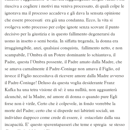
riusciva a cogliere i motivi ma veniva processato, di quali colpe le
ignorava ma il processo accadeva e gli dava la sensata opinione
che essere processati era già una condanna. Ecco, la vita si
svolgeva sotto processo per colpe ignote senza scovare il punto
decisivo per la giustizia e in questo fallimento degenerarsi da
uomo in insetto o semi bestia. In siffatta tregenda, la donna era
irraggiungibile, anzi, qualsiasi conquista, fallimento netto, e non
scampabile, l’Ombra di un Potere dominante lo schiantava, il
Padre, questa l’Ombra possente, il Padre amato dalla Madre, che
se amava carnalmente il Padre-Coniuge non amava il Figlio, ed
invece il Figlio necessitava di ricevere amore dalla Madre avverso
il Padre-Coniuge! Deluso da questa voglia desiderante Franz
Kafka ha una tetra visione di sé: è una nullità, non agguanterà
alcunchè, né la Madre, né amore di donna o quando pure Egli
forse non è virile, Certo che è colpevole, in fondo vorrebbe la
morte del Padre; certo che si disperde nei labirinti sociali, un
individuo dappoco come crede di essere, è ostacolato dalla sua
incapacità. E’ questo spaventapasseri che teme e spregia se stesso