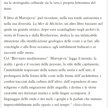
sia la storiografia culturale sia la vera e propria letteratura del
mare.
Il libro di Matvejevic’ può ricordare, nella sua totale autonomia e
nella sua diversità,
La Mer
di
Michelet
, un altro libro bizzarro nel
quale un grande storico, dopo aver scandagliato negli archivi la
storia di Francia e della Rivoluzione, dedica la sua infaticabile
attenzione alla stratificazione geologica delle coste e ai fari, alle
conchiglie e alla flora oceanica, agli stabilimenti balneari e ai
racconti sulle sirene.
Col “Breviario mediterraneo” Matvejevic’ legge il mondo, la
realtà, i gesti e il vociare delle persone, lo stile delle capitanerie,
l’indefinibile trapassare della natura nella storia e nell’arte, il
prolungarsi della forma delle coste nelle forme dell’architettura, i
confini tracciati dalla cultura dell’ulivo, dall’espandersi di una
religione o dalla migrazione delle anguille, i destini e le storie
custodite nei dizionari nautici e nelle lingue scomparse, il
linguaggio delle onde e dei moli, i gerghi e le parlate che mutano
impercettibilmente nello spazio e nel tempo “
chiacchiera,