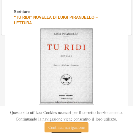
Scritture
“TU RIDI” NOVELLA DI LUIGI PIRANDELLO –
LETTURA...
Scritto da
Redazione Culturelite
Questo sito utilizza Cookies necesari per il corretto funzionamento.
Pubblicata nel 1912 sul «Corriere della sera», la novella Tu
Continuando la navigazione viene consentito il loro utilizzo.
ridi fu successivamente inserita nella ...
Continua navigazione
Leggi tutto