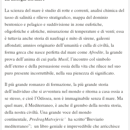
La scienza del mare è studio di rotte e correnti, analisi chimica del
tasso di salinità e rilievo stratigrafico, mappa del dominio
bentonico e pelagico e suddivisione in zone eufotiche,
oligofotiche e afotiche, misurazione di temperature e di venti; essa
è tuttavia anche storia di naufragi e mito di sirene, galeoni
affondati; amnios originario dell’umanità e culla di civiltà, la
forma greca che nasce perfetta dal mare come
Afrodite
, la grande
prova dell’anima di cui parla
Musil
, l’incontro col simbolo
dell’eterno e della persuasione ossia della vita che riluce nel suo
puro presente incorruttibile, nella sua pienezza di significato.
Il più grande romanzo di formazione, la più grande storia
dell’individuo che si avventura nel mondo e ritorna a casa ossia a
se stesso, e cioè l’Odissea, non è immaginabile senza il mare. Ma
quel mare, il Mediterraneo, è anche il grembo della nostra storia,
della nostra civiltà. Una grande voce del mondo
continentale,
Predrag
Matvejevic’
ha scritto“Breviario
mediterraneo”; un libro geniale e imprevedibile che arricchisce