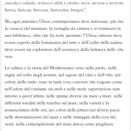
ciacola e cakula; scirocco silok e ciroko; neve, nevera e neverin;
barca, barcon, barcosa, barcusius, bragoc
”.
Ma ogni autentico Ulisse contemporaneo deve indossare, più che
la casacca del marinaio, la vestaglia da camera e avventurarsi in
una biblioteca, oltre che fra isole sperdute; l’Ulisse odierno deve
essere esperto della lontananza del mito e dell’esilio della natura,
deve essere un esploratore dell’assenza e della latitanza della vita
vera.
La cultura e la storia del Mediterraneo sono nelle pietre, nelle
rughe sul volto degli uomini, nel sapore del vino e dell’olio, nel
colore delle onde; sono in tante cose concrete che esigono come
nell’odore del cordame sui moli e nelle storie superstiziose nate
intorno a quest’ultimi, nelle spume diverse da mare a mare, nelle
differenti tonalità della tenebra sul mare, nella varietà e la
nomenclatura delle reti, nei colori della pittura nei diversi paesi,
nelle denominazioni del mare e nelle immagini della rosa dei
venti, nella contemplazione del mare intesa come preghiera.