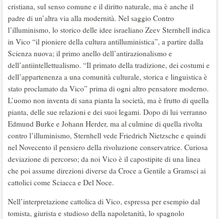
cristiana, sul senso comune e il diritto naturale, ma è anche il
padre di un’altra via alla modernità. Nel saggio Contro
l’illuminismo, lo storico delle idee israeliano Zeev Sternhell indica
in Vico “il pioniere della cultura antilluministica”, a partire dalla
Scienza nuova; il primo anello dell’antirazionalismo e
dell’antiintellettualismo. “Il primato della tradizione, dei costumi e
dell’appartenenza a una comunità culturale, storica e linguistica è
stato proclamato da Vico” prima di ogni altro pensatore moderno.
L’uomo non inventa di sana pianta la società, ma è frutto di quella
pianta, delle sue relazioni e dei suoi legami. Dopo di lui verranno
Edmund Burke e Johann Herder, ma al culmine di quella rivolta
contro l’illuminismo, Sternhell vede Friedrich Nietzsche e quindi
nel Novecento il pensiero della rivoluzione conservatrice. Curiosa
deviazione di percorso; da noi Vico è il capostipite di una linea
che poi assume direzioni diverse da Croce a Gentile a Gramsci ai
cattolici come Sciacca e Del Noce.
Nell’interpretazione cattolica di Vico, espressa per esempio dal
tomista, giurista e studioso della napoletanità, lo spagnolo