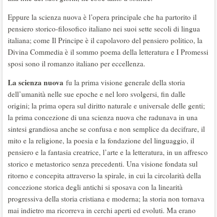
Eppure la scienza nuova è l’opera principale che ha partorito il
pensiero storico-filosofico italiano nei suoi sette secoli di lingua
italiana; come Il Principe è il capolavoro del pensiero politico, la
Divina Commedia è il sommo poema della letteratura e I Promessi
sposi sono il romanzo italiano per eccellenza.
La scienza nuova
fu la prima visione generale della storia
dell’umanità nelle sue epoche e nel loro svolgersi, fin dalle
origini; la prima opera sul diritto naturale e universale delle genti;
la prima concezione di una scienza nuova che radunava in una
sintesi grandiosa anche se confusa e non semplice da decifrare, il
mito e la religione, la poesia e la fondazione del linguaggio, il
pensiero e la fantasia creatrice, l’arte e la letteratura, in un affresco
storico e metastorico senza precedenti. Una visione fondata sul
ritorno e concepita attraverso la spirale, in cui la circolarità della
concezione storica degli antichi si sposava con la linearità
progressiva della storia cristiana e moderna; la storia non tornava
mai indietro ma ricorreva in cerchi aperti ed evoluti. Ma erano