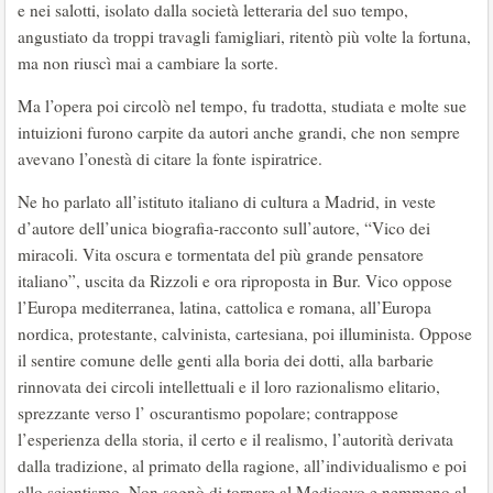
e nei salotti, isolato dalla società letteraria del suo tempo,
angustiato da troppi travagli famigliari, ritentò più volte la fortuna,
ma non riuscì mai a cambiare la sorte.
Ma l’opera poi circolò nel tempo, fu tradotta, studiata e molte sue
intuizioni furono carpite da autori anche grandi, che non sempre
avevano l’onestà di citare la fonte ispiratrice.
Ne ho parlato all’istituto italiano di cultura a Madrid, in veste
d’autore dell’unica biografia-racconto sull’autore, “Vico dei
miracoli. Vita oscura e tormentata del più grande pensatore
italiano”, uscita da Rizzoli e ora riproposta in Bur. Vico oppose
l’Europa mediterranea, latina, cattolica e romana, all’Europa
nordica, protestante, calvinista, cartesiana, poi illuminista. Oppose
il sentire comune delle genti alla boria dei dotti, alla barbarie
rinnovata dei circoli intellettuali e il loro razionalismo elitario,
sprezzante verso l’ oscurantismo popolare; contrappose
l’esperienza della storia, il certo e il realismo, l’autorità derivata
dalla tradizione, al primato della ragione, all’individualismo e poi
allo scientismo. Non sognò di tornare al Medioevo e nemmeno al