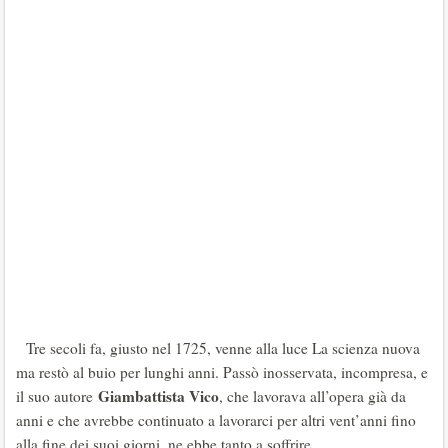
Tre secoli fa, giusto nel 1725, venne alla luce La scienza nuova
ma restò al buio per lunghi anni. Passò inosservata, incompresa, e
Giambattista Vico
il suo autore
, che lavorava all’opera già da
anni e che avrebbe continuato a lavorarci per altri vent’anni fino
alla fine dei suoi giorni, ne ebbe tanto a soffrire.