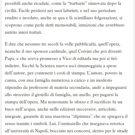
possibili anche ricadute, come la “barbarie” rinnovata dopo la
civiltà. Facile perdersi nei suoi labirinti, e nel suo periodare
erudito e involuto, anche se qua e là scintillano folgorazioni, si
scoprono come perle detti memorabili, intuizioni che avrebbero
nutrito interi trattati.
E dire che nessuno tre secoli fa volle pubblicarla, quell’opera,
neanche il suo sponsor cardinale, quel Corsini che poi diventò
Papa, e che aveva promesso a Vico di editarla ma poi si tirò
indietro. Sicché la Scienza nuova uscì rimaneggiata a spese
dell’autore, per contenere i costi di stampa. L’autore, povero in
canna, con una famiglia numerosa a carico e un modesto
stipendio da professore di materia secondaria, andò a impegnarsi
allo strozzino il gioiello di famiglia, un anello, per pagarsi la
stampa dell’opera. Ma nonostante lo sforzo e il sacrificio fu un
buco nell’acqua, anche nelle edizioni successive, arricchite,
integrate, guarnite di una maestosa “dipintura” che ne spiegava il
senso tramite i simboli. Lui, l’ominarello che insegnava retorica
all’università di Napoli, bocciato nei concorsi, deriso per le strade