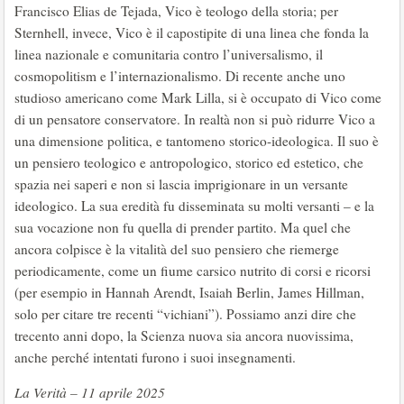
Francisco Elias de Tejada, Vico è teologo della storia; per
Sternhell, invece, Vico è il capostipite di una linea che fonda la
linea nazionale e comunitaria contro l’universalismo, il
cosmopolitism e l’internazionalismo. Di recente anche uno
studioso americano come Mark Lilla, si è occupato di Vico come
di un pensatore conservatore. In realtà non si può ridurre Vico a
una dimensione politica, e tantomeno storico-ideologica. Il suo è
un pensiero teologico e antropologico, storico ed estetico, che
spazia nei saperi e non si lascia imprigionare in un versante
ideologico. La sua eredità fu disseminata su molti versanti – e la
sua vocazione non fu quella di prender partito. Ma quel che
ancora colpisce è la vitalità del suo pensiero che riemerge
periodicamente, come un fiume carsico nutrito di corsi e ricorsi
(per esempio in Hannah Arendt, Isaiah Berlin, James Hillman,
solo per citare tre recenti “vichiani”). Possiamo anzi dire che
trecento anni dopo, la Scienza nuova sia ancora nuovissima,
anche perché intentati furono i suoi insegnamenti.
La Verità – 11 aprile 2025