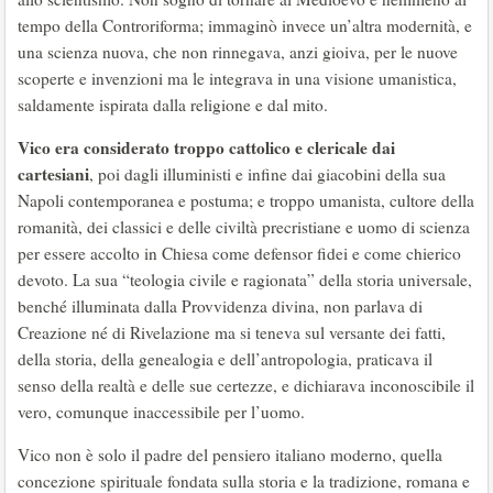
tempo della Controriforma; immaginò invece un’altra modernità, e
una scienza nuova, che non rinnegava, anzi gioiva, per le nuove
scoperte e invenzioni ma le integrava in una visione umanistica,
saldamente ispirata dalla religione e dal mito.
Vico era considerato troppo cattolico e clericale dai
cartesiani
, poi dagli illuministi e infine dai giacobini della sua
Napoli contemporanea e postuma; e troppo umanista, cultore della
romanità, dei classici e delle civiltà precristiane e uomo di scienza
per essere accolto in Chiesa come defensor fidei e come chierico
devoto. La sua “teologia civile e ragionata” della storia universale,
benché illuminata dalla Provvidenza divina, non parlava di
Creazione né di Rivelazione ma si teneva sul versante dei fatti,
della storia, della genealogia e dell’antropologia, praticava il
senso della realtà e delle sue certezze, e dichiarava inconoscibile il
vero, comunque inaccessibile per l’uomo.
Vico non è solo il padre del pensiero italiano moderno, quella
concezione spirituale fondata sulla storia e la tradizione, romana e