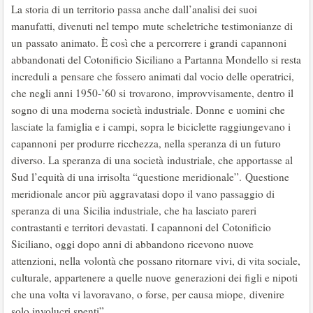
La storia di un territorio passa anche dall’analisi dei suoi
manufatti, divenuti nel tempo mute scheletriche testimonianze di
un passato animato. È così che a percorrere i grandi capannoni
abbandonati del Cotoniﬁcio Siciliano a Partanna Mondello si resta
increduli a pensare che fossero animati dal vocio delle operatrici,
che negli anni 1950-’60 si trovarono, improvvisamente, dentro il
sogno di una moderna società industriale. Donne e uomini che
lasciate la famiglia e i campi, sopra le biciclette raggiungevano i
capannoni per produrre ricchezza, nella speranza di un futuro
diverso. La speranza di una società industriale, che apportasse al
Sud l’equità di una irrisolta “questione meridionale”. Questione
meridionale ancor più aggravatasi dopo il vano passaggio di
speranza di una Sicilia industriale, che ha lasciato pareri
contrastanti e territori devastati. I capannoni del Cotoniﬁcio
Siciliano, oggi dopo anni di abbandono ricevono nuove
attenzioni, nella volontà che possano ritornare vivi, di vita sociale,
culturale, appartenere a quelle nuove generazioni dei ﬁgli e nipoti
che una volta vi lavoravano, o forse, per causa miope, divenire
solo involucri spenti”.