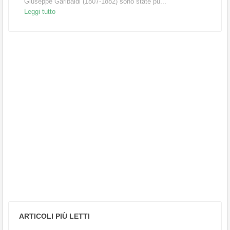
Giuseppe Garibaldi (1807-1882) sono state pu...
Leggi tutto
ARTICOLI PIÙ LETTI