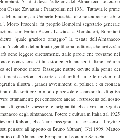
Bompiani. A lui si deve l’edizione dell'Almanacco Letterario
con Cesare Zavattini e Prampolini nel 1931. Tuttavia le prime
 la Mondadori, da Umberto Fracchia, che ne era respon­sabile
aria”. Morto Fracchia, fu proprio Bompiani segretario generale
ilazione, con Enrico Piceni. Lasciata la Mondadori, Bompiani
 dietro “quale grazioso omaggio” la testata dell'Almanacco
e all’occhiello del raffinato gentiluomo-editore, che arriverà a
rà bene leggere di­rettamente, dalle parole che troviamo nel
one e consistenza di tale storico Almanacco italiano: «è una
istica del mondo intero. Rassegne nutrite dovute alla penna dei
ali manifestazioni letterarie e culturali di tutte le nazioni nel
rafica illustra i grandi avvenimenti di politica e di cronaca
intima dello scrittore in modo piacevole e scanzonato: di guisa
vire ottimamente per conoscere anche i retroscena del nostro
ma, di grande spessore e originalità che avrà un seguito
lmanacco degli almanacchi. Potere e cultura in Italia dal 1925
Giovanni Raboni, che è una rassegna, fra con­senso al regime
(basti pensare al­l’apporto di Bruno Munari). Nel 1999, Matteo
rafico dell’Almanacco Bompiani a Leonardo Sciascia.