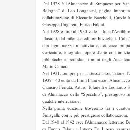
Del 1928 è l'Almanacco di Strapaese per Van
Bologna” di Leo Longanesi, pagina importante 
collaborazione di Ric­cardo Bacchelli, Curzio 
Giuseppe Ungaretti, Enrico Falqui.
Nel 1928 e fino al 1930 vede la luce l'Arcilibr
illustrati, dal milanese editore Rovagliati. L’al
con ogni mezzo un’attività ed efficace propag
Caricature, fotografie, opere d’arte con notizie 
biblioteche e periodici, i nomi degli Accade­mi
Mario Camera.
Nel 1931, sempre per la stessa associazione, l'
1939 - 40 edito da Primi Piani esce l’Alma­nacco
Giansiro Ferrata, Arturo Tofanelli e Leonardo Si
di Almanacco dello “Specchio”, prestigioso re
qualche interruzione.
Nella prima edizione troveremo fra i curato
Sinisgalli, con le più prestigiose collaborazioni.
Dal 1940 al 1942 esce l’Almanacco letterario Be
di Enrico Falqui e Libero De Libero, espres