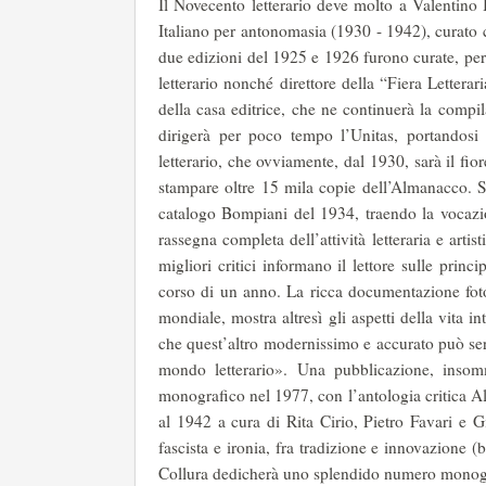
Il Novecento letterario deve molto a Valentino 
Italiano per antonomasia (1930 - 1942), curato 
due edizioni del 1925 e 1926 furono curate, per
letterario nonché direttore della “Fiera Letter
della casa editrice, che ne continuerà la comp
dirigerà per poco tempo l’Unitas, portandosi
letterario, che ovviamente, dal 1930, sarà il fior
stampare oltre 15 mila copie dell’Almanacco. Sa
catalogo Bompiani del 1934, traendo la vo­cazi
rassegna completa dell’attività letteraria e art
migliori critici informano il lettore sulle princip
corso di un anno. La ricca documentazione fotog
mondiale, mostra altresì gli aspetti della vita 
che quest’altro modernissimo e accurato può ser
mondo letterario». Una pubblicazione, insom
monografico nel 1977, con l’antologia critica A
al 1942 a cura di Rita Cirio, Pietro Favari e 
fascista e ironia, fra tradizione e innovazione 
Collura dedicherà uno splendido numero monog