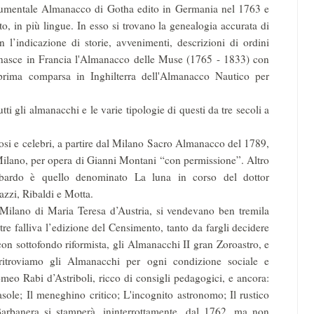
onumentale Almanacco di Gotha edito in Germania nel 1763 e
o, in più lingue. In esso si trovano la genealogia accurata di
on l’indicazione di storie, avvenimenti, descrizioni di ordini
o nasce in Francia l'Almanacco delle Muse (1765 - 1833) con
rima comparsa in Inghilterra dell'Almanacco Nautico per
i gli almanacchi e le varie tipologie di questi da tre secoli a
riosi e celebri, a partire dal Milano Sacro Almanacco del 1789,
di Milano, per opera di Gianni Montani “con permissione”. Altro
mbardo è quello denominato La luna in corso del dottor
eazzi, Ribaldi e Motta.
 Milano di Maria Teresa d’Au­stria, si vendevano ben tremila
re falliva l’edizione del Censimento, tanto da fargli decidere
on sottofondo riformista, gli Almanacchi II gran Zoroastro, e
itroviamo gli Alma­nacchi per ogni condizione sociale e
meo Rabi d’Astriboli, ricco di consigli pedagogici, e ancora:
irasole; Il meneghino critico; L'incognito astronomo; Il rustico
 Barbanera si stamperà, ininterrottamente, dal 1762, ma non