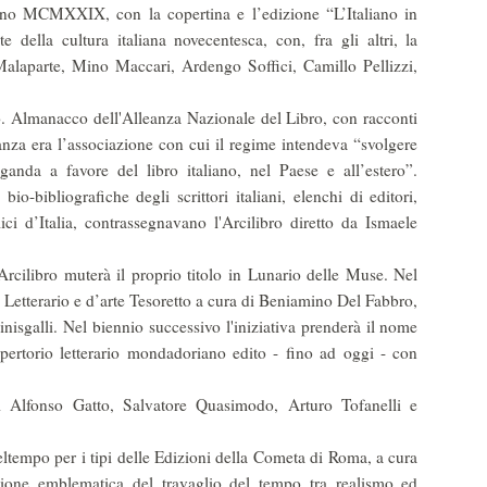
no MCMXXIX, con la coper­tina e l’edizione “L’Italiano in
della cultura italiana novecentesca, con, fra gli altri, la
Malaparte, Mino Maccari, Ardengo Soffici, Camillo Pellizzi,
o. Almanacco dell'Alleanza Nazionale del Libro, con racconti
­leanza era l’associazione con cui il regime intendeva “svolgere
anda a favore del libro italiano, nel Paese e al­l’estero”.
bio-bibliografiche degli scrittori italiani, elenchi di editori,
ci d’Italia, contrassegnavano l'Arcilibro diretto da Ismaele
Arcilibro muterà il proprio titolo in Lunario delle Muse. Nel
 Letterario e d’arte Tesoretto a cura di Beniamino Del Fabbro,
nisgalli. Nel biennio successivo l'inizia­tiva prenderà il nome
pertorio letterario mondadoriano edito - fino ad oggi - con
ri Alfonso Gatto, Salvatore Quasimodo, Arturo Tofanelli e
ltempo per i tipi delle Edi­zioni della Cometa di Roma, a cura
sione emblematica del travaglio del tempo tra realismo ed