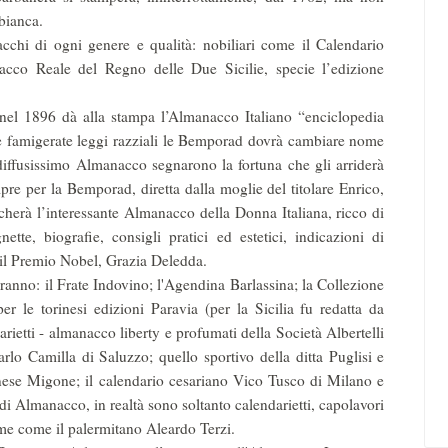
bianca.
acchi di ogni genere e qualità: nobiliari come il Calendario
acco Reale del Regno delle Due Sicilie, specie l’edizione
nel 1896 dà alla stampa l’Almanacco Italiano “enciclopedia
lle famigerate leggi razziali le Bemporad dovrà cambiare nome
diffusissimo Almanacco segnarono la fortuna che gli arriderà
re per la Bemporad, diretta dalla moglie del tito­lare Enrico,
cherà l’interessante Almanacco della Donna Italiana, ricco di
gnette, biografie, consigli pratici ed estetici, indicazioni di
he il Premio Nobel, Grazia Deledda.
ranno: il Frate Indovino; l'Agendina Barlassina; la Collezione
 le torinesi edizioni Paravia (per la Sicilia fu redatta da
darietti - almanacco liberty e profumati della Società Albertelli
rlo Camilla di Saluzzo; quello sportivo della ditta Puglisi e
nese Migone; il calendario cesariano Vico Tusco di Milano e
i Almanacco, in realtà sono soltanto calendarietti, capolavori
irme come il palermitano Aleardo Terzi.