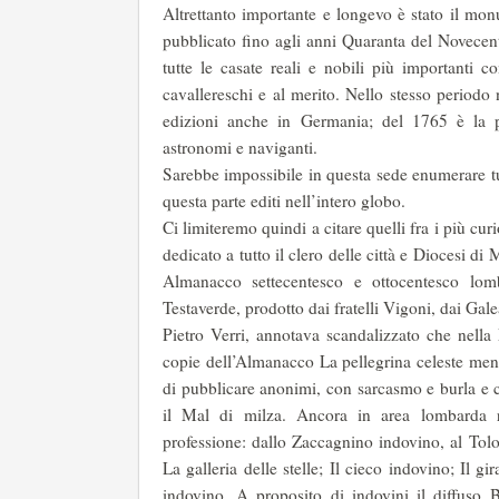
Altrettanto importante e longevo è stato il m
pubblicato fino agli anni Quaranta del Novecent
tutte le casate reali e no­bili più importanti c
cavallereschi e al merito. Nello stesso period
edizioni anche in Germania; del 1765 è la p
astronomi e naviganti.
Sarebbe impossibile in questa sede enumerare tutt
questa parte editi nell’intero globo.
Ci limiteremo quindi a citare quelli fra i più cu
dedicato a tutto il clero delle città e Diocesi 
Almanacco settecentesco e ottocentesco lo
Testaverde, prodotto dai fratelli Vigoni, dai Gal
Pietro Verri, annotava scandalizzato che nella
copie dell’Almanacco La pellegrina celeste men­t
di pubblicare anonimi, con sarcasmo e burla e c
il Mal di milza. Ancora in area lombarda r
professione: dallo Zaccagnino indovino, al Tolo
La galleria delle stelle; Il cieco indovino; Il g
indovino. A pro­posito di indovini il diffuso