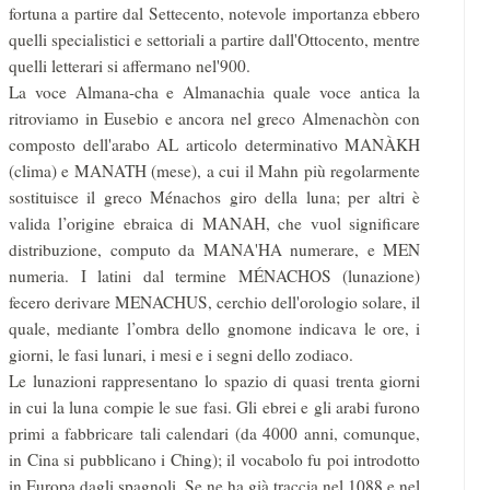
fortuna a partire dal Settecento, notevole importanza ebbero
quelli spe­cialistici e settoriali a partire dall'Ottocento, mentre
quelli letterari si affermano nel'900.
La voce Almana-cha e Almanachia quale voce antica la
ritroviamo in Eu­sebio e ancora nel greco Almenachòn con
composto dell'arabo AL articolo de­terminativo MANÀKH
(clima) e MANATH (mese), a cui il Mahn più regolarmente
sostituisce il greco Ménachos giro della luna; per altri è
valida l’origine ebraica di MANAH, che vuol significare
distribuzione, computo da MANA'HA numerare, e MEN
numeria. I latini dal termine MÉNACHOS (lu­nazione)
fecero derivare MENACHUS, cerchio dell'orologio solare, il
quale, mediante l’ombra dello gnomone indicava le ore, i
giorni, le fasi lunari, i mesi e i segni dello zodiaco.
Le lunazioni rappresentano lo spazio di quasi trenta giorni
in cui la luna compie le sue fasi. Gli ebrei e gli arabi furono
primi a fabbricare tali calendari (da 4000 anni, comunque,
in Cina si pubblicano i Ching); il vocabolo fu poi in­trodotto
in Europa dagli spagnoli. Se ne ha già traccia nel 1088 e nel