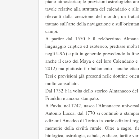
piano atmosferico; le previsioni astrologiche an
tavole relative alla struttura del calendario e all
rilevanti dalla creazione del mondo; un tratt
trattato sull’arte della navigazione e sull’orienta
campi.
A partire dal 1550 è il celeberrimo Almana
linguaggio criptico ed esoterico, predisse molti 
negli USA) e più in ge­nerale prevedendo la fin
anche il caso dei Maya e del loro Calendario e
2012) ma piuttosto il ribaltamento - anche etic
Tesi e previ­sioni già presenti nelle dottrine or
molto consultato.
Dal 1732 è la volta dello storico Almanacco del
Franklin e ancora stampato.
A Pavia, nel 1742, nasce l’Almanacco universal
Antonio Lucca, dal 1770 si continuò a stampar
edizioni Amedeo di Torino in varie edizioni regi
memorie della civiltà rurale. Oltre a sagre, fi
biologica, astrologia, cabala, zodiaco, tariffe var