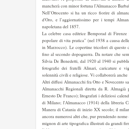
mancherà con minor fortuna l’Almanacco Barba
Nell’Ottocento si ha un ricco fiorire di alman
d'Oro, e l’aggiornatissimo per i tempi Alman
napoletana del 1857.
La celebre casa editrice Bemporad di Firenze 
popo­lare di vita pratica” (nel 1938 a causa de
in Marzocco). Le copertine tricolori di questo 
fino al secondo do­poguerra. Da notare che semp
Silvia De Benedetti, dal 1920 al 1940 si pubbli
fotografie dei fratelli Alinari, carica­ture e vi
solennità ci­vili e religiose. Vi collaborerà anc
Altri diffusi Almanacchi fra Otto e Novecento sa
Almanacchi Regionali diretta da R. Almagià per
Ernesto De Franco); lito­grafati i deliziosi calen
di Milano; l'Almanacco (1914) della libreria Ca
Manera di Catania di inizio XX secolo; il mila
ancora numerosi altri che, pur pren­dendo nome d
mignon di arte tipografica illustrati da grandi f