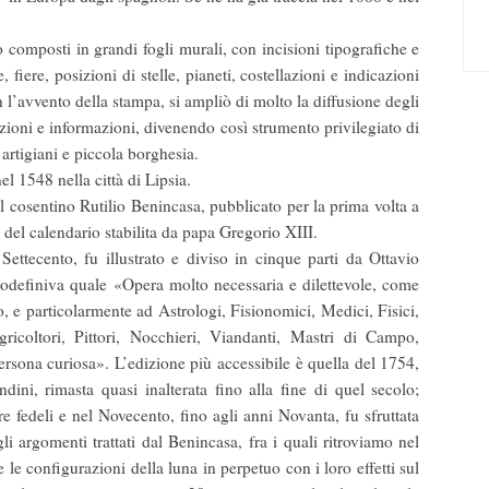
 composti in grandi fogli murali, con incisioni tipografiche e
fiere, posizioni di stelle, pianeti, costellazioni e indicazioni
on l’avvento della stampa, si ampliò di molto la diffusione degli
azioni e informazioni, divenendo così strumento privilegiato di
 artigiani e piccola borghesia.
 1548 nella città di Lipsia.
cosentino Rutilio Benincasa, pubblicato per la prima volta a
 del calendario stabilita da papa Gregorio XIII.
ttecento, fu illustrato e di­viso in cinque parti da Ottavio
u­todefiniva quale «Opera molto necessaria e dilettevole, come
 e particolarmente ad Astrologi, Fisiono­mici, Medici, Fisici,
Agricoltori, Pittori, Nocchieri, Viandanti, Mastri di Campo,
ersona curiosa». L’edizione più accessibile è quella del 1754,
ni, rimasta quasi inalterata fino alla fine di quel secolo;
e fedeli e nel Novecento, fino agli anni Novanta, fu sfruttata
li argomenti trattati dal Benincasa, fra i quali ri­troviamo nel
e le configurazioni della luna in perpetuo con i loro effetti sul