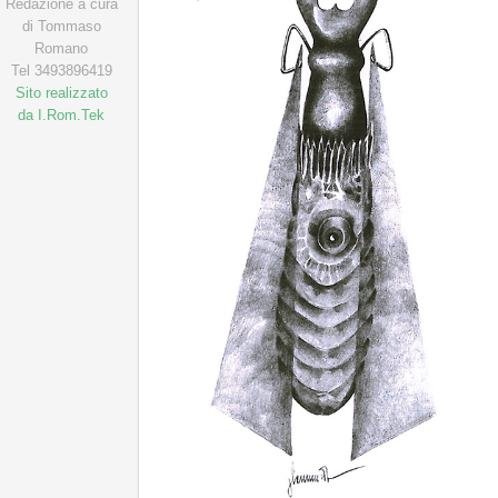
Redazione a cura
di Tommaso
Romano
Tel 3493896419
Sito realizzato
da I.Rom.Tek