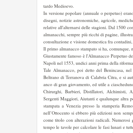
tardo Me­dioevo.
In versione popolare (annuale o perpetuo) erano
disegni, notizie astronomiche, agricole, mediche, 
relative all'alternarsi delle stagioni. Dal 1500 c
almanacchi, sempre più ricchi di pagine, illustr
consultazione e vi­sione domestica fra contadini,
Il primo almanacco stampato si ha, comunque, nel
Giustamente famoso è l'Almanacco Perpetuo del 
Napoli nel 1553, undici anni prima della riforma
Tale Almanacco, poi detto del Benincasa, nel Se
Beltrano di Terranova di Calabria Citra, e si a
anco di gran giovamento, ed utile a ciascheduno,
Chirurghi, Barbieri, Distillatori, Alchimisti, 
Sergenti Maggiori, Aiutanti e qualunque altra p
stampata a Venezia presso la stamperia Remondi
nell’Ottocento si ebbero più edizioni non sempr
come titolo con al­terazioni radicali. Numerosi g
tempo le tavole per calcolare le fasi lunari e tutt