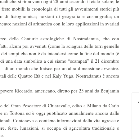
nuali che si rinnovano ogni 28 anni secondo il ciclo solare; le
e feste mobili; la cronologia di tutti gli avvenimenti storici più
ato di fisiognomica; nozioni di geografia e cosmografia; un
mento; nozioni di aritmetica con le loro applicazioni in svariati
cco delle Centurie astrologiche di Nostradamus, che con
fatti, alcuni poi avvenuti (come la sciagura delle torri gemelle
e dei tempi che non è da intendersi come la fine del mondo (è
 di una data simbolica a cui siamo “scampati” il 21 dicembre
o - di un mondo che finisce per un’altra dimensione avvenire.
ientali delle Quattro Età e nel Kaly Yuga. No­stradamus è ancora
 povero Riccardo, ameri­cano, diretto per 25 anni da Benjamin
e del Gran Pescatore di Chiaravalle, edito a Milano da Carlo
e in Tortona ed è oggi pubblicato annualmente ancora dalle
onali. Conteneva e contiene informa­zioni della vita agreste e
ere, feste, lunazioni, si occupa di agricoltura tradizionale e
ie.