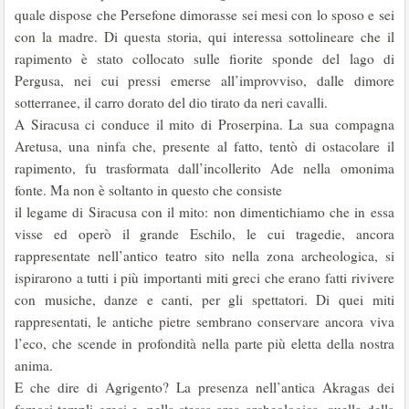
quale dispose che Persefone dimorasse sei mesi con lo sposo e sei
con la madre. Di questa storia, qui interessa sottolineare che il
rapimento è stato col­locato sulle fiorite sponde del lago di
Pergusa, nei cui pressi emerse all’improvviso, dalle dimore
sotterranee, il carro dorato del dio tirato da neri cavalli.
A Siracusa ci conduce il mito di Proserpina. La sua compagna
Aretusa, una ninfa che, presente al fatto, tentò di ostacolare il
rapimento, fu trasformata dal­l’incollerito Ade nella omonima
fonte. Ma non è soltanto in questo che consiste
il legame di Siracusa con il mito: non dimentichiamo che in essa
visse ed operò il grande Eschilo, le cui tragedie, ancora
rappresentate nell’antico teatro sito nella zona archeologica, si
ispirarono a tutti i più importanti miti greci che erano fatti rivivere
con musiche, danze e canti, per gli spettatori. Di quei miti
rappresentati, le antiche pietre sembrano conservare ancora viva
l’eco, che scende in profondità nella parte più eletta della nostra
anima.
E che dire di Agrigento? La presenza nell’antica Akragas dei