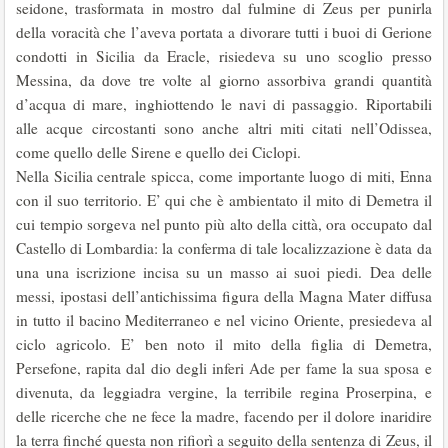
seidone, trasformata in mostro dal fulmine di Zeus per punirla
della voracità che l’aveva portata a divorare tutti i buoi di Gerione
condotti in Sicilia da Eracle, risiedeva su uno scoglio presso
Messina, da dove tre volte al giorno assor­biva grandi quantità
d’acqua di mare, inghiottendo le navi di passaggio. Riportabili
alle acque circostanti sono anche altri miti citati nell’Odissea,
come quello delle Sirene e quello dei Ciclopi.
Nella Sicilia centrale spicca, come importante luogo di miti, Enna
con il suo territorio. E’ qui che è ambientato il mito di Demetra il
cui tempio sorgeva nel punto più alto della città, ora occupato dal
Castello di Lombardia: la con­ferma di tale localizzazione è data da
una una iscrizione incisa su un masso ai suoi piedi. Dea delle
messi, ipostasi dell’antichissima figura della Magna Mater diffusa
in tutto il bacino Mediterraneo e nel vicino Oriente, presiedeva al
ciclo agricolo. E’ ben noto il mito della figlia di Demetra,
Persefone, rapita dal dio degli inferi Ade per fame la sua sposa e
divenuta, da leggiadra vergine, la ter­ribile regina Proserpina, e
delle ricerche che ne fece la madre, facendo per il dolore inaridire
la terra finché questa non rifiorì a seguito della sentenza di Zeus, il