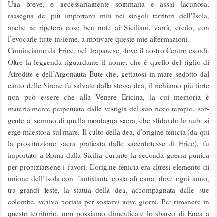
Una breve, e necessariamente sommaria e assai lacunosa,
rassegna dei più im­portanti miti nei singoli territori dell’Isola,
anche se ripeterà cose ben note ai Sici­liani, varrà, credo, con
l’evocarle tutte insieme, a motivare queste mie affermazioni.
Cominciamo da Erice, nel Trapanese, dove il nostro Centro esordì.
Oltre la leggenda riguardante il nome, che è quello del figlio di
Afrodite e dell’Argo­nauta Bute che, gettatosi in mare sedotto dal
canto delle Sirene fu salvato dalla stessa dea, il richiamo più forte
non può essere che alla Venere Ericina, la cui memoria è
materialmente perpetuata dalle vestigia del suo ricco tempio, sor­
gente al sommo di quella montagna sacra, che sfidando le nubi si
erge maestosa sul mare. Il culto della dea, d’origine fenicia (da qui
la prostituzione sacra pra­ticata dalle sacerdotesse di Erice), fu
importato a Roma dalla Sicilia durante la seconda guerra punica
per propiziarsene i favori. L’origine fenicia era altresì elemento di
unione dell’Isola con l’antistante costa africana, dove ogni anno,
tra grandi feste, la statua della dea, accompagnata dalle sue
colombe, veniva portata per sostarvi nove giorni. Per rimanere in
questo territorio, non pos­siamo dimenticare lo sbarco di Enea a