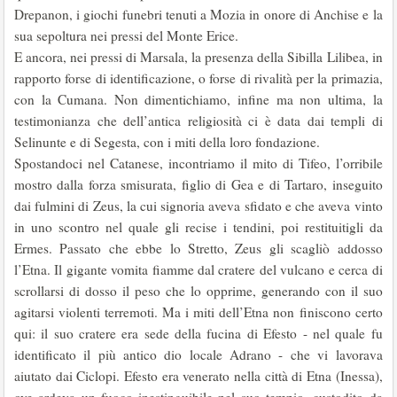
Drepanon, i giochi funebri tenuti a Mozia in onore di Anchise e la
sua sepoltura nei pressi del Monte Erice.
E ancora, nei pressi di Marsala, la presenza della Sibilla Lilibea, in
rapporto forse di identificazione, o forse di rivalità per la primazia,
con la Cumana. Non dimentichiamo, infine ma non ultima, la
testimonianza che dell’antica religiosità ci è data dai templi di
Selinunte e di Segesta, con i miti della loro fondazione.
Spostandoci nel Catanese, incontriamo il mito di Tifeo, l’orribile
mostro dalla forza smisurata, figlio di Gea e di Tartaro, inseguito
dai fulmini di Zeus, la cui signoria aveva sfidato e che aveva vinto
in uno scontro nel quale gli re­cise i tendini, poi restituitigli da
Ermes. Passato che ebbe lo Stretto, Zeus gli scagliò addosso
l’Etna. Il gigante vomita fiamme dal cratere del vulcano e cerca di
scrollarsi di dosso il peso che lo opprime, generando con il suo
agitarsi violenti terremoti. Ma i miti dell’Etna non finiscono certo
qui: il suo cratere era sede della fucina di Efesto - nel quale fu
identificato il più antico dio locale Adrano - che vi lavorava
aiutato dai Ciclopi. Efesto era venerato nella città di Etna (Inessa),