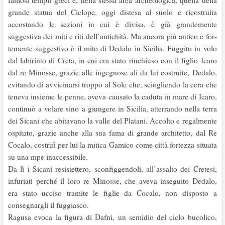
famosi templi greci e, nella stessa area archeologica, quella della
grande statua del Ciclope, oggi distesa al suolo e ricostruita
accostando le sezioni in cui è divisa, è già grandemente
suggestiva dei miti e riti dell’antichità. Ma ancora più antico e for­
temente suggestivo è il mito di Dedalo in Sicilia. Fuggito in volo
dal labirinto di Creta, in cui era stato rinchiuso con il figlio Icaro
dal re Minosse, grazie alle ingegnose ali da lui costruite, Dedalo,
evitando di avvicinarsi troppo al Sole che, sciogliendo la cera che
teneva insieme le penne, aveva causato la caduta in mare di Icaro,
continuò a volare sino a giungere in Sicilia, atterrando nella terra
dei Sicani che abitavano la valle del Platani. Accolto e regalmente
ospi­tato, grazie anche alla sua fama di grande architetto, dal Re
Cocalo, costruì per lui la mitica Gamico come città fortezza situata
su una mpe inaccessibile.
Da lì i Sicani resistettero, sconfiggendoli, all’assalto dei Cretesi,
infuriati perché il loro re Minosse, che aveva inseguito Dedalo,
era stato ucciso tramite le figlie da Cocalo, non disposto a
consegnargli il fuggiasco.
Ragusa evoca la figura di Dafni, un semidio del ciclo bucolico,