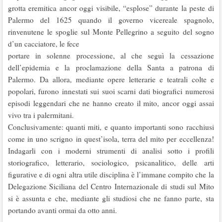
grotta eremitica ancor oggi visibile, “esplose” durante la peste di
Palermo del 1625 quando il governo vicereale spagnolo,
rinvenutene le spoglie sul Monte Pellegrino a seguito del sogno
d’un cacciatore, le fece
portare in solenne processione, al che seguì la cessazione
dell’epidemia e la proclamazione della Santa a patrona di
Palermo. Da allora, mediante opere let­terarie e teatrali colte e
popolari, furono innestati sui suoi scarni dati biografici numerosi
episodi leggendari che ne hanno creato il mito, ancor oggi assai
vivo tra i palermitani.
Conclusivamente: quanti miti, e quanto importanti sono racchiusi
come in uno scrigno in quest’isola, terra del mito per eccellenza!
Indagarli con i mo­derni strumenti di analisi sotto i profili
storiografico, letterario, sociologico, psicanalitico, delle arti
figurative e di ogni altra utile disciplina è l’immane compito che la
Delegazione Siciliana del Centro Internazionale di studi sul Mito
si è assunta e che, mediante gli studiosi che ne fanno parte, sta
portando avanti ormai da otto anni.