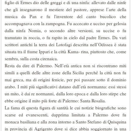
figlio di Ermes dio delle greggi e di una ninfa: allevato dalle ninfe
che gli insegnarono il mestiere del pastore, apprese l’arte della
musica da Pan e fu l'inventore del canto bucolico che
accompagnava con la zampogna. Fu accecato e ucciso per gelosia
dalla ninfa Nomia, o secondo altre versioni, su uccise o fu
tramutato in roccia, o fu rapito in cielo dal padre Ermes. Da vari
scrittori antichi la terra dei Lotofagi descritta nell’Odissea è stata
situata tra il fiume Ippari e la città Kama- rina, piuttosto che, come
sembra, sulla costa cirenaica.
Resta da dire di Palermo. Nell’età antica non si riscontrano miti
simili a quelli delle altre zone della Sicilia perché la città non fu
mai greca, ma di origini fenicie, per poi passare sotto il dominio
arabo. I miti più significativi datano dall’età normanna: essi stessi
un mito, è dai re normanni, dalla loro epoca e dalla loro stirpe che
ebbe origine il mito più forte di Palermo: Santa Rosalia.
La fama di questa figura di santità le cui notizie biografiche sono
scarse ed evanescenti, dapprima limitata a Palermo dove fu
monaca basiliana e alla zona intorno a Santo Stefano di Quisquina
in provincia di Agrigento dove si dice abbia soggiornato in una