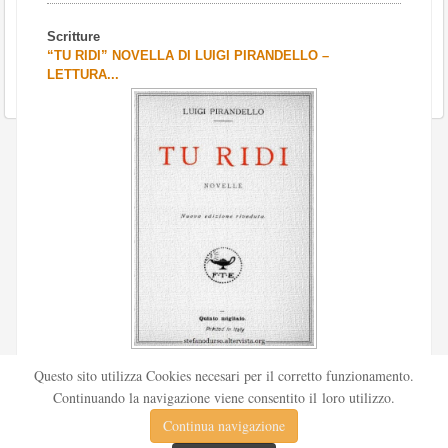
Scritture
“TU RIDI” NOVELLA DI LUIGI PIRANDELLO –
LETTURA...
Scritto da
Redazione Culturelite
Questo sito utilizza Cookies necesari per il corretto funzionamento.
Pubblicata nel 1912 sul «Corriere della sera», la novella Tu
Continuando la navigazione viene consentito il loro utilizzo.
ridi fu successivamente inserita nella ...
Continua navigazione
Leggi tutto