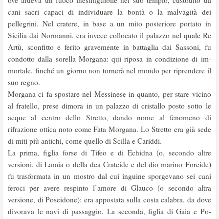
ove ardeva un fuoco inestinguibile nel suo tempio, custodito da
cani sacri capaci di individuare la bontà o la malvagità dei
pellegrini. Nel cra­tere, in base a un mito posteriore portato in
Sicilia dai Normanni, era invece collocato il palazzo nel quale Re
Artù, sconfitto e ferito gravemente in battaglia dai Sassoni, fu
condotto dalla sorella Morgana: qui riposa in condizione di im­
mortale, finché un giorno non tornerà nel mondo per riprendere il
suo regno.
Morgana ci fa spostare nel Messinese in quanto, per stare vicino
al fratello, prese dimora in un palazzo di cristallo posto sotto le
acque al centro dello Stretto, dando nome al fenomeno di
rifrazione ottica noto come Fata Morgana. Lo Stretto era già sede
di miti più antichi, come quello di Scilla e Cariddi.
La prima, figlia forse di Tifeo e di Echidna (o, secondo altre
versioni, di Lamia o della dea Crateide e del dio marino Forcide)
fu trasformata in un mo­stro dal cui inguine sporgevano sei cani
feroci per avere respinto l’amore di Glauco (o secondo altra
versione, di Poseidone): era appostata sulla costa calabra, da dove
divorava le navi di passaggio. La seconda, figlia di Gaia e Po­