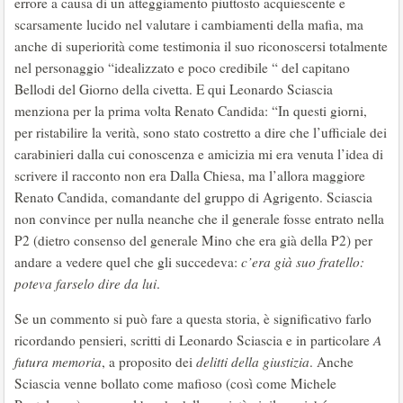
errore a causa di un atteggiamento piuttosto acquiescente e
scarsamente lucido nel valutare i cambiamenti della mafia, ma
anche di superiorità come testimonia il suo riconoscersi totalmente
nel personaggio “idealizzato e poco credibile “ del capitano
Bellodi del Giorno della civetta. E qui Leonardo Sciascia
menziona per la prima volta Renato Candida: “In questi giorni,
per ristabilire la verità, sono stato costretto a dire che l’ufficiale dei
carabinieri dalla cui conoscenza e amicizia mi era venuta l’idea di
scrivere il racconto non era Dalla Chiesa, ma l’allora maggiore
Renato Candida, comandante del gruppo di Agrigento. Sciascia
non convince per nulla neanche che il generale fosse entrato nella
P2 (dietro consenso del generale Mino che era già della P2) per
andare a vedere quel che gli succedeva:
c’era già suo fratello:
poteva farselo dire da lui
.
Se un commento si può fare a questa storia, è significativo farlo
ricordando pensieri, scritti di Leonardo Sciascia e in particolare
A
futura memoria
, a proposito dei
delitti della giustizia
. Anche
Sciascia venne bollato come mafioso (così come Michele