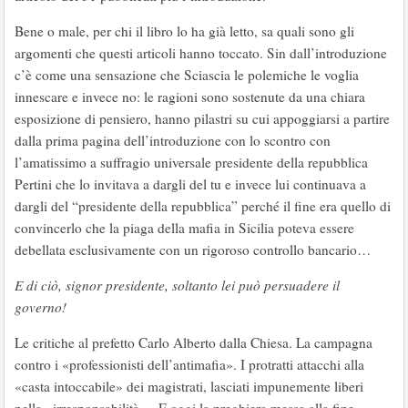
Bene o male, per chi il libro lo ha già letto, sa quali sono gli
argomenti che questi articoli hanno toccato. Sin dall’introduzione
c’è come una sensazione che Sciascia le polemiche le voglia
innescare e invece no: le ragioni sono sostenute da una chiara
esposizione di pensiero, hanno pilastri su cui appoggiarsi a partire
dalla prima pagina dell’introduzione con lo scontro con
l’amatissimo a suffragio universale presidente della repubblica
Pertini che lo invitava a dargli del tu e invece lui continuava a
dargli del “presidente della repubblica” perché il fine era quello di
convincerlo che la piaga della mafia in Sicilia poteva essere
debellata esclusivamente con un rigoroso controllo bancario…
E di ciò, signor presidente, soltanto lei può persuadere il
governo!
Le critiche al prefetto Carlo Alberto dalla Chiesa. La campagna
contro i «professionisti dell’antimafia». I protratti attacchi alla
«casta intoccabile» dei magistrati, lasciati impunemente liberi