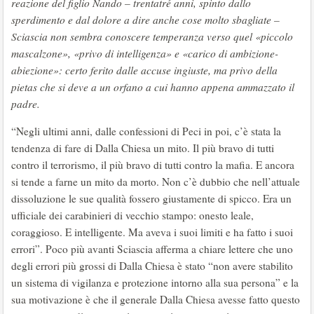
reazione del figlio Nando – trentatré anni, spinto dallo
sperdimento e dal dolore a dire anche cose molto sbagliate –
Sciascia non sembra conoscere temperanza verso quel «piccolo
mascalzone», «privo di intelligenza» e «carico di ambizione-
abiezione»: certo ferito dalle accuse ingiuste, ma privo della
pietas che si deve a un orfano a cui hanno appena ammazzato il
padre.
“Negli ultimi anni, dalle confessioni di Peci in poi, c’è stata la
tendenza di fare di Dalla Chiesa un mito. Il più bravo di tutti
contro il terrorismo, il più bravo di tutti contro la mafia. E ancora
si tende a farne un mito da morto. Non c’è dubbio che nell’attuale
dissoluzione le sue qualità fossero giustamente di spicco. Era un
ufficiale dei carabinieri di vecchio stampo: onesto leale,
coraggioso. E intelligente. Ma aveva i suoi limiti e ha fatto i suoi
errori”. Poco più avanti Sciascia afferma a chiare lettere che uno
degli errori più grossi di Dalla Chiesa è stato “non avere stabilito
un sistema di vigilanza e protezione intorno alla sua persona” e la
sua motivazione è che il generale Dalla Chiesa avesse fatto questo