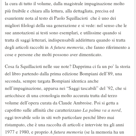
la cura di tutto il volume, dalla magistrale impaginazione molto
più fruibile e chiara alla lettura, alla dettagliata, precisa ed
esauriente nota al testo di Paolo Squillacioti che è uno dei
migliori filologi della sua generazione e si vede: nel senso che le
sue annotazioni ai testi sono esemplari, e utilissime quando si
tratta di saggi letterari, indispensabili addirittura quando si tratta
degli articoli raccolti in
A futura memoria
, che fanno riferimento a
cose e persone che molti possono aver dimenticato.
Cosa fa Squillacioti nelle sue note? Dapprima ci fa un po’ la storia
del libro partendo dalla prima edizione Bompiani dell’89, una
seconda, sempre targata Bompiani identica anche
nell’impaginazione, apparsa nei “Saggi tascabili” del ’92, che si
arricchisce di una cronologia molto accurata tratta dal terzo
volume dell’opera curata da Claude Ambroise. Poi si getta a
capofitto sulle affinità che caratterizzano
La palma va a nord
,
oggi trovabile solo in siti web particolare perché libro mai
ristampato, che è una raccolta di articoli e interviste tra gli anni
1977 e 1980, e proprio
A futura memoria
(se la memoria ha un