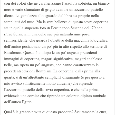
con dei colori che ne caratterizzano l’assoluta sobrietà, un bianco-
nero e varie sfumature di grigio avanti e un azzurrino pastello
dietro. La gentilezza allo sguardo del libro sta proprio nella
semplicità del tutto. Ma la vera bellezza di questa sovra copertina
sta in quella stupenda foto di Ferdinando Scianna del ‘79 che
ritrae Sciascia in una delle sue più naturalissime pose,
semisorridente, che guarda l’obiettivo della macchina fotografica
dell’amico posizionato un po’ più in alto rispetto allo scrittore di
Racalmuto. Questa foto dopo le un po’ anguste precedenti
immagini di copertina, magari significative, magari anch’esse
belle, ma ripeto un po’ anguste, che hanno caratterizzato le
precedenti edizioni Bompiani. La copertina, dalla prima alla
quarta, è di un’altrettanto semplicità disarmante (e per questo a
mio avviso stilisticamente molto attraente) che riprende
l’azzurrino pastello della sovra copertina, e che nella prima
evidenzia una cornice che riprende un colorato dipinto tombale
dell’antico Egitto.
Qual è la grande novità di questo prodotto? Sicuramente la cura,