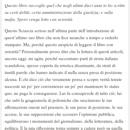
Questo libro raccoglie quel che negli ultimi dieci anni io ho scritto
su certi delitti, certa amministrazione della giustizia; e sulla
mafia. Spero venga letto con serenità.
Questo Sciascia scrisse nell’ultima parte dell’introduzione di
quest’ultimo suo libro che non fece neanche a tempo a vederlo
stampato. Ma, perché questo auspicio di leggere il libro con
serenità? Personalmente posso dire che la lettura di questi articoli,
ancora oggi, mi agita, perché raccontano parti di storia italiana
scandalosa, spesso coperta da retorica disarmante, da strati di
inutili parole che hanno indicato il nulla senza presa di posizione
alcuna. E chi dice ciò che veramente pensa e scopre verità tenute
nascoste un po’ per convenienze un po’ per mantenere lo status
quo, ne paga le conseguenze. Lui fu consapevole di tutto ciò; lui
che subì la gragnaiuola di polemiche che suscitarono le sue
affermazioni oneste nel pensiero, le sue prese di posizione, le sue
accuse, le sue supposizioni che scossero l’opinione pubblica,
squilibrarono i monumenti del giornalismo, della letteratura, della
politica. E la mia riflessione torna sempre a cadere però su quella