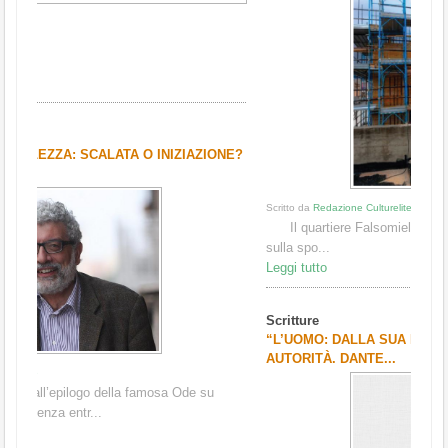
Scritto da
Redazione Culturelite
Il quartiere Falsomiele è un rione di Palermo Est, nato
sulla spo...
Leggi tutto
Scritture
“L’UOMO: DALLA SUA NATURA ALLE SUPREME
AUTORITÀ. DANTE...
Scritto da
Redazione Culturelite