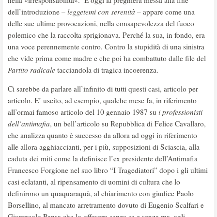
nella «irresponsabilità». E oggi la preghiera messa alla fine
dell’introduzione –
leggetemi con serenità
– appare come una
delle sue ultime provocazioni, nella consapevolezza del fuoco
polemico che la raccolta sprigionava. Perché la sua, in fondo, era
una voce perennemente contro. Contro la stupidità di una sinistra
che vide prima come madre e che poi ha combattuto dalle file del
Partito radicale
tacciandola di tragica incoerenza.
Ci sarebbe da parlare all’infinito di tutti questi casi, articolo per
articolo. E’ uscito, ad esempio, qualche mese fa, in riferimento
all’ormai famoso articolo del 10 gennaio 1987 su
i professionisti
dell’antimafia
, un bell’articolo su Repubblica di Felice Cavallaro,
che analizza quanto è successo da allora ad oggi in riferimento
alle allora agghiaccianti, per i più, supposizioni di Sciascia, alla
caduta dei miti come la definisce l’ex presidente dell’Antimafia
Francesco Forgione nel suo libro “I Tragediatori” dopo i gli ultimi
casi eclatanti, al ripensamento di uomini di cultura che lo
definirono un quaquaraquà, al chiarimento con giudice Paolo
Borsellino, al mancato arretramento dovuto di Eugenio Scalfari e
Giampaolo Pansa che lo offesero senza se e senza ma, agli