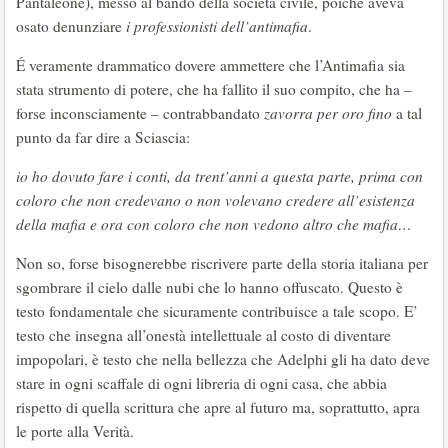
Pantaleone), messo al bando della società civile, poiché aveva
osato denunziare
i professionisti dell’antimafia
.
É veramente drammatico dovere ammettere che l’Antimafia sia
stata strumento di potere, che ha fallito il suo compito, che ha –
forse inconsciamente – contrabbandato
zavorra per oro fino
a tal
punto da far dire a Sciascia:
io ho dovuto fare i conti, da trent’anni a questa parte, prima con
coloro che non credevano o non volevano credere all’esistenza
della mafia e ora con coloro che non vedono altro che mafia…
Non so, forse bisognerebbe riscrivere parte della storia italiana per
sgombrare il cielo dalle nubi che lo hanno offuscato. Questo è
testo fondamentale che sicuramente contribuisce a tale scopo. E’
testo che insegna all’onestà intellettuale al costo di diventare
impopolari, è testo che nella bellezza che Adelphi gli ha dato deve
stare in ogni scaffale di ogni libreria di ogni casa, che abbia
rispetto di quella scrittura che apre al futuro ma, soprattutto, apra
le porte alla Verità.