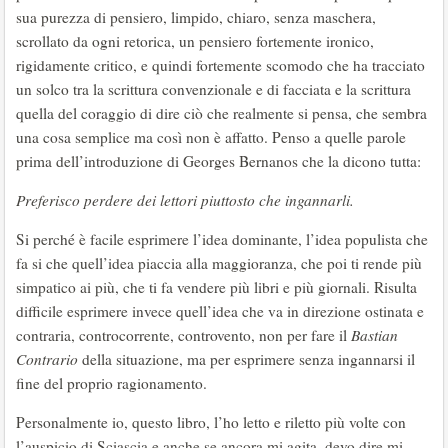
sua purezza di pensiero, limpido, chiaro, senza maschera,
scrollato da ogni retorica, un pensiero fortemente ironico,
rigidamente critico, e quindi fortemente scomodo che ha tracciato
un solco tra la scrittura convenzionale e di facciata e la scrittura
quella del coraggio di dire ciò che realmente si pensa, che sembra
una cosa semplice ma così non è affatto. Penso a quelle parole
prima dell’introduzione di Georges Bernanos che la dicono tutta:
Preferisco perdere dei lettori piuttosto che ingannarli.
Si perché è facile esprimere l’idea dominante, l’idea populista che
fa si che quell’idea piaccia alla maggioranza, che poi ti rende più
simpatico ai più, che ti fa vendere più libri e più giornali. Risulta
difficile esprimere invece quell’idea che va in direzione ostinata e
contraria, controcorrente, controvento, non per fare il
Bastian
Contrario
della situazione, ma per esprimere senza ingannarsi il
fine del proprio ragionamento.
Personalmente io, questo libro, l’ho letto e riletto più volte con
l’auspicio di Sciascia e anche se ancora mi agita, devo dire mi