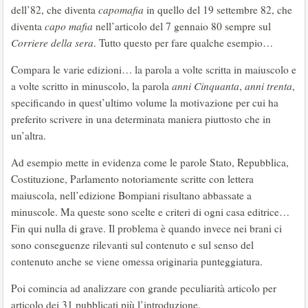
dell’82, che diventa
capomafia
in quello del 19 settembre 82, che
diventa
capo mafia
nell’articolo del 7 gennaio 80 sempre sul
Corriere della sera
. Tutto questo per fare qualche esempio…
Compara le varie edizioni… la parola a volte scritta in maiuscolo e
a volte scritto in minuscolo, la parola
anni Cinquanta
,
anni trenta
,
specificando in quest’ultimo volume la motivazione per cui ha
preferito scrivere in una determinata maniera piuttosto che in
un’altra.
Ad esempio mette in evidenza come le parole Stato, Repubblica,
Costituzione, Parlamento notoriamente scritte con lettera
maiuscola, nell’edizione Bompiani risultano abbassate a
minuscole. Ma queste sono scelte e criteri di ogni casa editrice…
Fin qui nulla di grave. Il problema è quando invece nei brani ci
sono conseguenze rilevanti sul contenuto e sul senso del
contenuto anche se viene omessa originaria punteggiatura.
Poi comincia ad analizzare con grande peculiarità articolo per
articolo dei 31 pubblicati più l’introduzione.