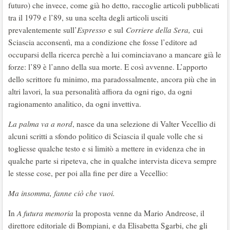
futuro) che invece, come già ho detto, raccoglie articoli pubblicati
tra il 1979 e l’89, su una scelta degli articoli usciti
prevalentemente sull’
Espresso
e sul
Corriere della Sera,
cui
Sciascia acconsentì, ma a condizione che fosse l’editore ad
occuparsi della ricerca perchè a lui cominciavano a mancare già le
forze: l’89 è l’anno della sua morte. E così avvenne. L’apporto
dello scrittore fu minimo, ma paradossalmente, ancora più che in
altri lavori, la sua personalità affiora da ogni rigo, da ogni
ragionamento analitico, da ogni invettiva.
La palma va a nord
, nasce da una selezione di Valter Vecellio di
alcuni scritti a sfondo politico di Sciascia il quale volle che si
togliesse qualche testo e si limitò a mettere in evidenza che in
qualche parte si ripeteva, che in qualche intervista diceva sempre
le stesse cose, per poi alla fine per dire a Vecellio:
Ma insomma, fanne ciò che vuoi.
In
A futura memoria
la proposta venne da Mario Andreose, il
direttore editoriale di Bompiani, e da Elisabetta Sgarbi, che gli