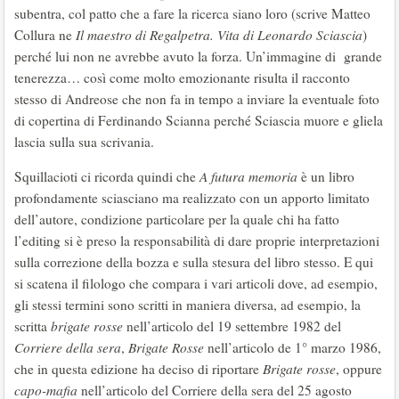
subentra, col patto che a fare la ricerca siano loro (scrive Matteo
Collura ne
Il maestro di Regalpetra. Vita di Leonardo Sciascia
)
perché lui non ne avrebbe avuto la forza. Un’immagine di grande
tenerezza… così come molto emozionante risulta il racconto
stesso di Andreose che non fa in tempo a inviare la eventuale foto
di copertina di Ferdinando Scianna perché Sciascia muore e gliela
lascia sulla sua scrivania.
Squillacioti ci ricorda quindi che
A futura memoria
è un libro
profondamente sciasciano ma realizzato con un apporto limitato
dell’autore, condizione particolare per la quale chi ha fatto
l’editing si è preso la responsabilità di dare proprie interpretazioni
sulla correzione della bozza e sulla stesura del libro stesso. E qui
si scatena il filologo che compara i vari articoli dove, ad esempio,
gli stessi termini sono scritti in maniera diversa, ad esempio, la
scritta
brigate rosse
nell’articolo del 19 settembre 1982 del
Corriere della sera
,
Brigate Rosse
nell’articolo de 1° marzo 1986,
che in questa edizione ha deciso di riportare
Brigate rosse
, oppure
capo-mafia
nell’articolo del Corriere della sera del 25 agosto