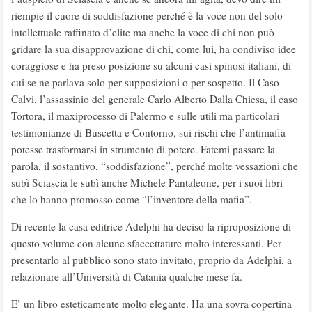
riempie il cuore di soddisfazione perché è la voce non del solo
intellettuale raffinato d’elite ma anche la voce di chi non può
gridare la sua disapprovazione di chi, come lui, ha condiviso idee
coraggiose e ha preso posizione su alcuni casi spinosi italiani, di
cui se ne parlava solo per supposizioni o per sospetto. Il Caso
Calvi, l’assassinio del generale Carlo Alberto Dalla Chiesa, il caso
Tortora, il maxiprocesso di Palermo e sulle utili ma particolari
testimonianze di Buscetta e Contorno, sui rischi che l’antimafia
potesse trasformarsi in strumento di potere. Fatemi passare la
parola, il sostantivo, “soddisfazione”, perché molte vessazioni che
subì Sciascia le subì anche Michele Pantaleone, per i suoi libri
che lo hanno promosso come “l’inventore della mafia”.
Di recente la casa editrice Adelphi ha deciso la riproposizione di
questo volume con alcune sfaccettature molto interessanti. Per
presentarlo al pubblico sono stato invitato, proprio da Adelphi, a
relazionare all’Università di Catania qualche mese fa.
E’ un libro esteticamente molto elegante. Ha una sovra copertina