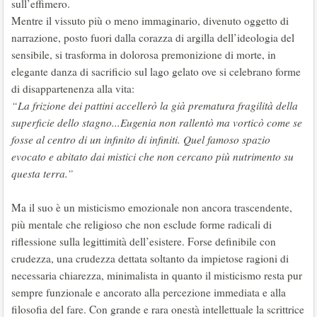
sull’effimero.
Mentre il vissuto più o meno immaginario, divenuto oggetto di
narrazione, posto fuori dalla corazza di argilla dell’ideologia del
sensibile, si trasforma in dolorosa premonizione di morte, in
elegante danza di sacrificio sul lago gelato ove si celebrano forme
di disappartenenza alla vita:
“La frizione dei pattini accellerò la già prematura fragilità della
superficie dello stagno...Eugenia non rallentò ma vorticò come se
fosse al centro di un infinito di infiniti. Quel famoso spazio
evocato e abitato dai mistici che non cercano più nutrimento su
questa terra.”
Ma il suo è un misticismo emozionale non ancora trascendente,
più mentale che religioso che non esclude forme radicali di
riflessione sulla legittimità dell’esistere. Forse definibile con
crudezza, una crudezza dettata soltanto da impietose ragioni di
necessaria chiarezza, minimalista in quanto il misticismo resta pur
sempre funzionale e ancorato alla percezione immediata e alla
filosofia del fare. Con grande e rara onestà intellettuale la scrittrice