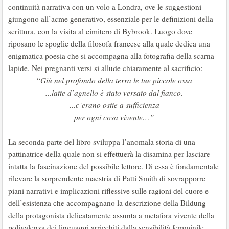
continuità narrativa con un volo a Londra, ove le suggestioni
giungono all’acme generativo, essenziale per le definizioni della
scrittura, con la visita al cimitero di Bybrook. Luogo dove
riposano le spoglie della filosofa francese alla quale dedica una
enigmatica poesia che si accompagna alla fotografia della scarna
lapide. Nei pregnanti versi si allude chiaramente al sacrificio:
“
Giù nel profondo della terra le tue piccole ossa
...latte d’agnello è stato versato dal fianco.
...c’erano ostie a sufficienza
per ogni cosa vivente…”
La seconda parte del libro sviluppa l’anomala storia di una
pattinatrice della quale non si effettuerà la disamina per lasciare
intatta la fascinazione del possibile lettore. Di essa è fondamentale
rilevare la sorprendente maestria di Patti Smith di sovrapporre
piani narrativi e implicazioni riflessive sulle ragioni del cuore e
dell’esistenza che accompagnano la descrizione della Bildung
della protagonista delicatamente assunta a metafora vivente della
polivalenza dei linguaggi arricchiti dalla sensibilità femminile