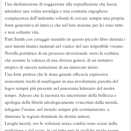
Una dichiarazione di soggezione alla sopraffazione che lascia
intendere una velata nostalgia e una contraria orgogliosa
compiacenza dell’indomita volontà di cercare sempre una propria
fonte generativa di intrecci che nel loro insieme per lei sono tutto
e non soltanto vita.
Patti Smith con coraggio inaudito in questo piccolo libro denuda i
suoi intenti titanici maturati nel viatico del suo irripetibile vissuto.
Novella portatrice di un processo devozionale verso la scrittura
che assume la valenza di una diversa genesi, di un tentativo
utopico di sincera narrazione di un rinnovato inizio.
Una forte pretesa che le dona grande efficacia espressiva
nonostante rischi di naufragare in una involontaria parodia del
logos sempre più presente nel panorama letterario del nostro
tempo. Adesso che la mestura tra sincretismo della bellezza e
apologia della libertà ideologicamente svincolata dalla morale,
relegano l’uomo, nel mondo sempre più scristianizzato, a
dimorare le regioni dominate da destini minori.
Luoghi incerti, ove le volizioni senza confini sono scisse dalla
perfezione e dal sacro, in cui tutto può in qualche modo essere