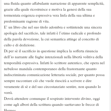
una fluida quanto affabulante narrazione di apparente semplicità,
grazie alla quale ricostruisce e motiva la genesi della sua
tormentata esigenza espressiva vera linfa della sua ultima e
predominante ragione di vita.
E’ un libro che nel suo titolo adombra e sottintende una sincera
apologia del sacrificio, tale infatti è l’etimo radicale e profondo
della parola devozione, la cui semantica attinge al concetto di
culto e di dedizione.
Di per sè il sacrificio in questione implica la sofferta rinuncia
dell’io narrante alle fughe intenzionali nella libertà volitiva della
temporalità espressiva. Infatti lo scrittore autentico, che opera nel
nebuloso mandala contemporaneo della frastornante quanto
indiscriminata comunicazione letteraria sociale, per quanto possa
sempre raccontare ciò che vuole riuscirà a scrivere e dire
veramente di sè e del suo circostanziato sentire, non quando lo
vorrà.
Dovrà attendere comunque il sospirato intervento divino, oggi
come agli albori della scrittura quando saettavano le frecce di
Hermes.