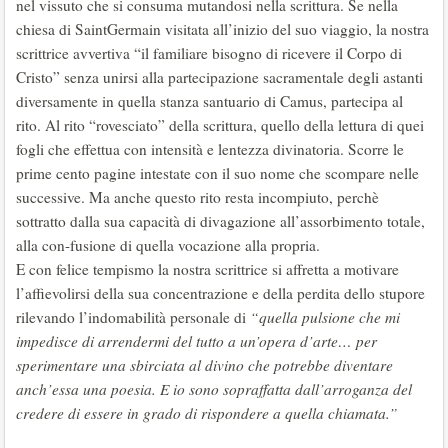
nel vissuto che si consuma mutandosi nella scrittura. Se nella
chiesa di SaintGermain visitata all’inizio del suo viaggio, la nostra
scrittrice avvertiva “il familiare bisogno di ricevere il Corpo di
Cristo” senza unirsi alla partecipazione sacramentale degli astanti
diversamente in quella stanza santuario di Camus, partecipa al
rito. Al rito “rovesciato” della scrittura, quello della lettura di quei
fogli che effettua con intensità e lentezza divinatoria. Scorre le
prime cento pagine intestate con il suo nome che scompare nelle
successive. Ma anche questo rito resta incompiuto, perchè
sottratto dalla sua capacità di divagazione all’assorbimento totale,
alla con-fusione di quella vocazione alla propria.
E con felice tempismo la nostra scrittrice si affretta a motivare
l’affievolirsi della sua concentrazione e della perdita dello stupore
rilevando l’indomabilità personale di
“quella pulsione che mi
impedisce di arrendermi del tutto a un’opera d’arte… per
sperimentare una sbirciata al divino che potrebbe diventare
anch’essa una poesia. E io sono sopraffatta dall’arroganza del
credere di essere in grado di rispondere a quella chiamata.”