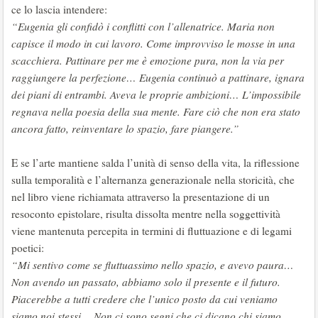
ce lo lascia intendere:
“Eugenia gli confidò i conflitti con l’allenatrice. Maria non
capisce il modo in cui lavoro. Come improvviso le mosse in una
scacchiera. Pattinare per me è emozione pura, non la via per
raggiungere la perfezione… Eugenia continuò a pattinare, ignara
dei piani di entrambi. Aveva le proprie ambizioni… L’impossibile
regnava nella poesia della sua mente. Fare ciò che non era stato
ancora fatto, reinventare lo spazio, fare piangere.”
E se l’arte mantiene salda l’unità di senso della vita, la riflessione
sulla temporalità e l’alternanza generazionale nella storicità, che
nel libro viene richiamata attraverso la presentazione di un
resoconto epistolare, risulta dissolta mentre nella soggettività
viene mantenuta percepita in termini di fluttuazione e di legami
poetici:
“Mi sentivo come se fluttuassimo nello spazio, e avevo paura…
Non avendo un passato, abbiamo solo il presente e il futuro.
Piacerebbe a tutti credere che l’unico posto da cui veniamo
siamo noi stessi… Non ci sono segni che ci dicano chi siamo…