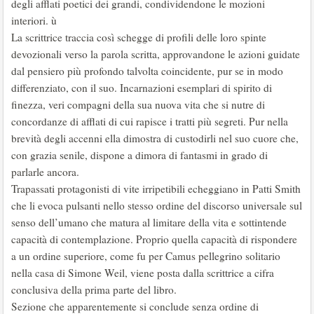
degli afflati poetici dei grandi, condividendone le mozioni
interiori. ù
La scrittrice traccia così schegge di profili delle loro spinte
devozionali verso la parola scritta, approvandone le azioni guidate
dal pensiero più profondo talvolta coincidente, pur se in modo
differenziato, con il suo. Incarnazioni esemplari di spirito di
finezza, veri compagni della sua nuova vita che si nutre di
concordanze di afflati di cui rapisce i tratti più segreti. Pur nella
brevità degli accenni ella dimostra di custodirli nel suo cuore che,
con grazia senile, dispone a dimora di fantasmi in grado di
parlarle ancora.
Trapassati protagonisti di vite irripetibili echeggiano in Patti Smith
che li evoca pulsanti nello stesso ordine del discorso universale sul
senso dell’umano che matura al limitare della vita e sottintende
capacità di contemplazione. Proprio quella capacità di rispondere
a un ordine superiore, come fu per Camus pellegrino solitario
nella casa di Simone Weil, viene posta dalla scrittrice a cifra
conclusiva della prima parte del libro.
Sezione che apparentemente si conclude senza ordine di