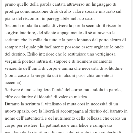
primo quello della parola cantata attraverso un linguaggio di
prodiga comunicazione di sè di alto valore sociale misurato sul
piano del riscontro, impareggiabile nel suo caso.
Seconda modalità quella di vivere la parola secondo il riscontro
sorgivo interiore, del silente appagamento di sè attraverso la
scrittura che la esilia da tutto e la pone lontano dal porto sicuro di
sempre nel quale più facilmente possono essere arginate le onde
del destino. Esilio interiore che le restituisce una vertiginosa
verginità poetica intrisa di stupore e di ridimensionamento
senziente dell’unità di corpo e anima che necessita di solitudine
(non a caso alla verginità cui in alcuni passi chiaramente si
accenna).
Scrivere è uno sciogliere l’unità del corpo mutandola in parole,
cifre costitutive di identità di valenza mistica.
Durante la scrittura il vitalismo si muta così in necessità di un
nuovo spazio, ove la libertà si accompagna al rischio del baratro in
nome dell’autenticità e del nutrimento della bellezza che cerca un
corpo per esistere. La pattinatrice è una felice e complessa
metafora della riscrittura dinamica del vivente in un contesto di