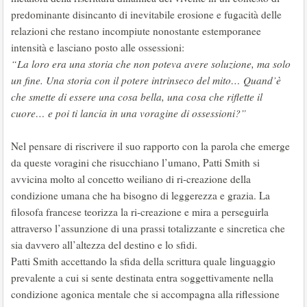
predominante disincanto di inevitabile erosione e fugacità delle
relazioni che restano incompiute nonostante estemporanee
intensità e lasciano posto alle ossessioni:
“La loro era una storia che non poteva avere soluzione, ma solo
un fine. Una storia con il potere intrinseco del mito… Quand’è
che smette di essere una cosa bella, una cosa che riflette il
cuore… e poi ti lancia in una voragine di ossessioni?”
Nel pensare di riscrivere il suo rapporto con la parola che emerge
da queste voragini che risucchiano l’umano, Patti Smith si
avvicina molto al concetto weiliano di ri-creazione della
condizione umana che ha bisogno di leggerezza e grazia. La
filosofa francese teorizza la ri-creazione e mira a perseguirla
attraverso l’assunzione di una prassi totalizzante e sincretica che
sia davvero all’altezza del destino e lo sfidi.
Patti Smith accettando la sfida della scrittura quale linguaggio
prevalente a cui si sente destinata entra soggettivamente nella
condizione agonica mentale che si accompagna alla riflessione