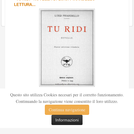
LETTURA...
Scritto da
Redazione Culturelite
Questo sito utilizza Cookies necesari per il corretto funzionamento.
Pubblicata nel 1912 sul «Corriere della sera», la novella Tu
Continuando la navigazione viene consentito il loro utilizzo.
ridi fu successivamente inserita nella ...
Continua navigazione
Leggi tutto
Informazioni