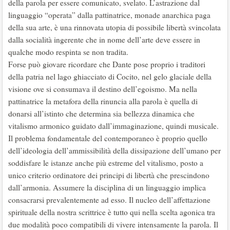
della parola per essere comunicato, svelato. L’astrazione dal
linguaggio “operata” dalla pattinatrice, monade anarchica paga
della sua arte, è una rinnovata utopia di possibile libertà svincolata
dalla socialità ingerente che in nome dell’arte deve essere in
qualche modo respinta se non tradita.
Forse può giovare ricordare che Dante pose proprio i traditori
della patria nel lago ghiacciato di Cocito, nel gelo glaciale della
visione ove si consumava il destino dell’egoismo. Ma nella
pattinatrice la metafora della rinuncia alla parola è quella di
donarsi all’istinto che determina sia bellezza dinamica che
vitalismo armonico guidato dall’immaginazione, quindi musicale.
Il problema fondamentale del contemporaneo è proprio quello
dell’ideologia dell’ammissibilità della dissipazione dell’umano per
soddisfare le istanze anche più estreme del vitalismo, posto a
unico criterio ordinatore dei principi di libertà che prescindono
dall’armonia. Assumere la disciplina di un linguaggio implica
consacrarsi prevalentemente ad esso. Il nucleo dell’affettazione
spirituale della nostra scrittrice è tutto qui nella scelta agonica tra
due modalità poco compatibili di vivere intensamente la parola. Il