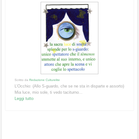
Scritto da
Redazione Culturelite
L’Occhio: (Allo S-guardo, che se ne sta in disparte e assorto)
Mia luce, mio sole, ti vedo taciturno...
Leggi tutto