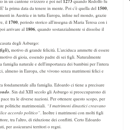
1273
zio in un cantone svizzero e poi nel
quando Rodolfo fu
1500
 E' la prima data da tenere in mente. Poi c'è quella del
,
enti in Austria e in tutta Europa, infine nel mondo, grazie
1700
e, il
, periodo storico all'insegna di Maria Teresa con i
1806
 poi arrivare al
, quando sostanzialmente si dissolse il
 casata degli Asburgo:
figli
),
motivo di grande felicità. L'arciduca ammette di essere
 motivo di gioia, essendo padre di sei figli. Naturalmente
la famiglia naturale e dell'importanza dei bambini per l'intera
ici, almeno in Europa, che vivono senza matrimoni felici e
 fondamentale alla famiglia. Edoardo ci tiene a precisare
 mondo
. Sin dal XIII secolo gli Asburgo si preoccuparono di
la pace tra le diverse nazioni. Per ottenere questo scopo, per
ate politiche matrimoniali.
“I matrimoni dinastici creavano
plice accordo politico”
. Inoltre i matrimoni con molti figli
tore, tra l'altro, di riduzione dei conflitti. Certo Edoardo
, per assicurarsi territori o regni.