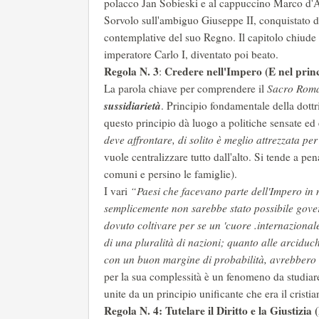
polacco Jan Sobieski e al cappuccino Marco d'
Sorvolo sull'ambiguo Giuseppe II, conquistato da
contemplative del suo Regno. Il capitolo chiude p
imperatore Carlo I, diventato poi beato.
Regola N. 3
Credere nell'Impero (E nel princ
:
La parola chiave per comprendere il
Sacro Rom
sussidiarietà
. Principio fondamentale della dott
questo principio dà luogo a politiche sensate ed e
deve affrontare, di solito è meglio attrezzata per
vuole centralizzare tutto dall'alto. Si tende a pena
comuni e persino le famiglie).
I vari
“Paesi che facevano parte dell'Impero in mo
semplicemente non sarebbe stato possibile gove
dovuto coltivare per se un 'cuore .internazional
di una pluralità di nazioni; quanto alle arciduc
con un buon margine di probabilità, avrebbero 
per la sua complessità è un fenomeno da studiare 
unite da un principio unificante che era il cristi
Regola N. 4: Tutelare il Diritto e la Giustizia