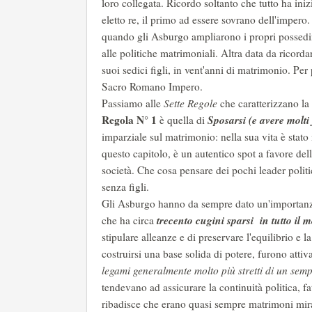
loro collegata. Ricordo soltanto che tutto ha ini
eletto re, il primo ad essere sovrano dell'impero.
quando gli Asburgo ampliarono i propri possedim
alle politiche matrimoniali. Altra data da ricordar
suoi sedici figli, in vent'anni di matrimonio. Per
Sacro Romano Impero.
Passiamo alle
Sette Regole
che caratterizzano la
Regola N° 1
Sposarsi (e avere molti 
è quella di
imparziale sul matrimonio: nella sua vita è stato
questo capitolo, è un autentico spot a favore del
società. Che cosa pensare dei pochi leader polit
senza figli.
Gli Asburgo hanno da sempre dato un'importanza
trecento cugini sparsi in tutto il
che ha circa
stipulare alleanze e di preservare l'equilibrio e 
costruirsi una base solida di potere, furono attiv
legami generalmente molto più stretti di un sem
tendevano ad assicurare la continuità politica, fat
ribadisce che erano quasi sempre matrimoni mirati