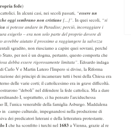
propria fede
)
essere un
ttolici. In alcuni casi, nei secoli passati,
“
e che oggi sembrano non cristiane
[...]”
. In quei secoli,
“si
lica
si potesse andare in Paradiso; perciò, incoraggiare i
ttura esigerlo – era non solo parte del proprio dovere di
to avrebbe aiutato il prossimo a raggiungere la salvezza
identali sgradito, non riusciamo a capire quei sovrani, perché
llo Stato, per noi è un dogma, pertanto, questo comporta che
giosa debba essere rigorosamente limitata”
. Edoardo indaga
di Carlo V e Martin Lutero l'Impero si divise, la Riforma
ntazione dei principi di incamerare tutti i beni della Chiesa era
erno delle varie corti; il cattolicesimo era in grave difficoltà.
ostrarono “deboli” nel difendere la fede cattolica. Ma a dare
 Ferdinando I, soprattutto, ci ha pensato l'arciduchessa
no II, l'unica venerabile della famiglia Asburgo. Maddalena
o in campo culturale, impegnandosi nella produzione di
siva dei predicatori luterani e della letteratura protestante.
do I
1683
che ha sconfitto i turchi nel
a Vienna, grazie al re