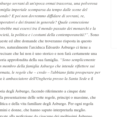
sburgo sovrani di un'epoca ormai trascorsa, una polverosa
amiglia imperiale scomparsa da tempo dalle scene del
ondo? E poi non dovremmo diffidare di sovrani, re,
mperatori e dei tiranni in generale? Quale connessione
otrebbe mai esserci tra il mondo passato dei monarchi e la
ocietà, la politica e i costumi della contemporaneità?”
. Sono
ueste ed altre domande che troveranno risposta in questo
ibro, naturalmente l'arciduca Edoardo Asburgo ci tiene a
recisare che lui non è uno storico e non farà certamente una
toria approfondita della sua famiglia.
“Sono semplicemente
n membro della famiglia Asburgo che intende riflettere sui
formata, le regole che – credo – l'abbiano fatta prosperare per
e è
ambasciatore dell'Ungheria presso la Santa Sede
e il
toria degli Asburgo, facendo riferimento a cinque date
lla presentazione delle sette regole, principi o massime, che
litica e della vita familiare degli Asburgo. Per ogni regola
omini e donne, che hanno saputo interpretarla meglio.
ervate alla perfezione da ciascuno dei moltissimi Asburgo