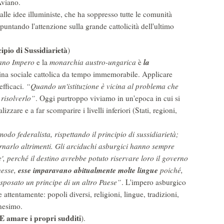
Aviano.
lle idee illuministe, che ha soppresso tutte le comunità
untando l'attenzione sulla grande cattolicità dell'ultimo
ipio di Sussidiarietà
)
la
ano Impero
e la
monarchia austro-ungarica
è
rina sociale cattolica da tempo immemorabile. Applicare
fficaci.
“Quando un'istituzione è vicina al problema che
 risolverlo”
. Oggi purtroppo viviamo in un'epoca in cui si
lizzare e a far scomparire i livelli inferiori (Stati, regioni,
do federalista, rispettando il principio di sussidiarietà;
rnarlo altrimenti. Gli arciduchi asburgici hanno sempre
e', perché il destino avrebbe potuto riservare loro il governo
esse imparavano abitualmente molte lingue
hesse,
poiché,
sposato un principe di un altro Paese”
. L'impero asburgico
attentamente: popoli diversi, religioni, lingue, tradizioni,
anesimo.
 (E amare i propri sudditi
).