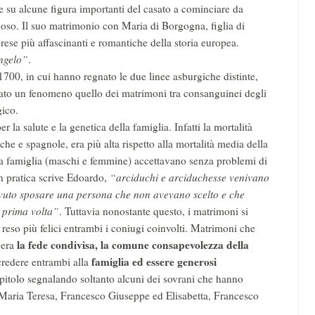
e su alcune figura importanti del casato a cominciare da
gioso. Il suo matrimonio con Maria di Borgogna, figlia di
rese più affascinanti e romantiche della storia europea.
ngelo”
.
1700, in cui hanno regnato le due linee asburgiche distinte,
uato un fenomeno quello dei matrimoni tra consanguinei degli
ico.
la salute e la genetica della famiglia. Infatti la mortalità
ache e spagnole, era più alta rispetto alla mortalità media della
la famiglia (maschi e femmine) accettavano senza problemi di
In pratica scrive Edoardo,
“arciduchi e arciduchesse venivano
dovuto sposare una persona che non avevano scelto e che
a prima volta”
. Tuttavia nonostante questo, i matrimoni si
reso più felici entrambi i coniugi coinvolti. Matrimoni che
la fede condivisa, la comune consapevolezza della
'era
famiglia ed essere generosi
credere entrambi alla
apitolo segnalando soltanto alcuni dei sovrani che hanno
Maria Teresa, Francesco Giuseppe ed Elisabetta, Francesco