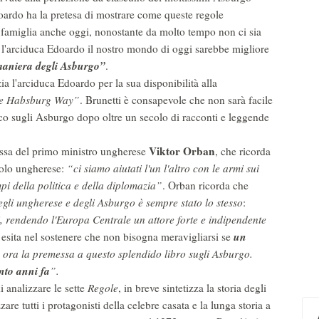
doardo ha la pretesa di mostrare come queste regole
a famiglia anche oggi, nonostante da molto tempo non ci sia
l'arciduca Edoardo il nostro mondo di oggi sarebbe migliore
maniera degli Asburgo”
.
ia l'arciduca Edoardo per la sua disponibilità alla
 Habsburg Way”
. Brunetti è consapevole che non sarà facile
etico sugli Asburgo dopo oltre un secolo di racconti e leggende
Viktor Orban
ssa del primo ministro ungherese
, che ricorda
polo ungherese:
“ci siamo aiutati l'un l'altro con le armi sui
pi della politica e della diplomazia”
. Orban ricorda che
egli ungherese e degli Asburgo è sempre stato lo stesso
:
i, rendendo l'Europa Centrale un attore forte e indipendente
un
esita nel sostenere che non bisogna meravigliarsi se
a ora la premessa a questo splendido libro sugli Asburgo.
nto anni fa
”.
i analizzare le sette
Regole
, in breve sintetizza la storia degli
 tutti i protagonisti della celebre casata e la lunga storia a