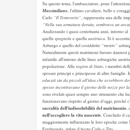
Su questo tema, l'ambasciatore, pone l'attenzion
Massimiliano
, l'ultimo cavaliere, bello e corag
Carlo
“Il Temerario”
, rappresenta una delle imp
“Nella sua armatura dorata, sembrava un arca
Analizzando i quasi centottanta anni, intorno al 
quella
spagnola
e quella
austriaca
. Si è accent
Asburgo e quello del cosiddetto
“mento”
asburg
Naturalmente questi matrimoni furono dannosi per 
infantile all'interno delle linee asburgiche austri
popolazione. Alla
ragion di Stato
, i membri del
sposare principi e principesse di altre famiglie. 
educati sin da piccoli all'idea che avrebbero 
spesso incontravano il giorno delle nozze per l
sono rivelati quasi sempre uno strumento che ha 
funzionavano rispetto al giorno d'oggi, perché c
sacralità dell'indissolubilità del matrimonio
, 
nell'accogliere la vita nascente
. Concludo il c
maggiormente influenzato le loro epoche come 
Ferdinando, infine il beato Carlo e Zita.