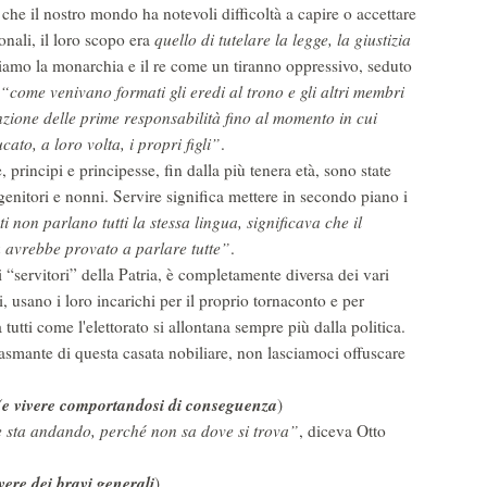
e il nostro mondo ha notevoli difficoltà a capire o accettare
onali, il loro scopo era
quello di tutelare la legge, la giustizia
amo la monarchia e il re come un tiranno oppressivo, seduto
“come venivano formati gli eredi al trono e gli altri membri
unzione delle prime responsabilità fino al momento in cui
ato, a loro volta, i propri figli”
.
 principi e principesse, fin dalla più tenera età, sono state
enitori e nonni. Servire significa mettere in secondo piano i
i non parlano tutti la stessa lingua, significava che il
 avrebbe provato a parlare tutte”
.
 “servitori” della Patria, è completamente diversa dei vari
i, usano i loro incarichi per il proprio tornaconto e per
a tutti come l'elettorato si allontana sempre più dalla politica.
iasmante di questa casata nobiliare, non lasciamoci offuscare
è (e vivere comportandosi di conseguenza
)
 sta andando, perché non sa dove si trova”
, diceva Otto
vere dei bravi generali
).