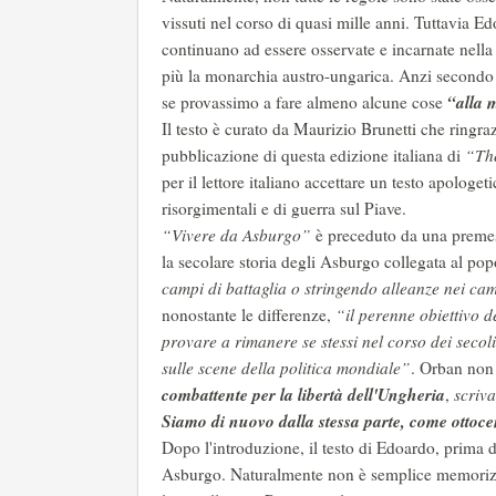
vissuti nel corso di quasi mille anni. Tuttavia E
continuano ad essere osservate e incarnate nell
più la monarchia austro-ungarica. Anzi secondo 
“alla 
se provassimo a fare almeno alcune cose
Il testo è curato da Maurizio Brunetti che ringraz
pubblicazione di questa edizione italiana di
“The
per il lettore italiano accettare un testo apolog
risorgimentali e di guerra sul Piave.
“Vivere da Asburgo”
è preceduto da una preme
la secolare storia degli Asburgo collegata al po
campi di battaglia o stringendo alleanze nei cam
nonostante le differenze,
“il perenne obiettivo d
provare a rimanere se stessi nel corso dei secol
sulle scene della politica mondiale”
. Orban non 
combattente per la libertà dell'Ungheria
,
scriv
Siamo di nuovo dalla stessa parte, come ottoce
Dopo l'introduzione, il testo di Edoardo, prima d
Asburgo. Naturalmente non è semplice memorizzare