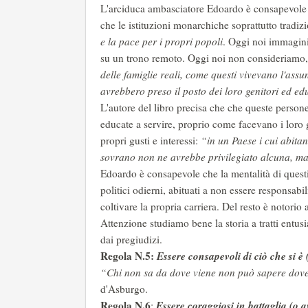
L'arciduca ambasciatore Edoardo è consapevole ch
che le istituzioni monarchiche soprattutto tradizi
e la pace per i propri popoli
. Oggi noi immagini
su un trono remoto. Oggi noi non consideriamo,
delle famiglie reali, come questi vivevano l'ass
avrebbero preso il posto dei loro genitori ed educ
L'autore del libro precisa che che queste persone,
educate a servire, proprio come facevano i loro g
propri gusti e interessi:
“in un Paese i cui abitant
sovrano non ne avrebbe privilegiato alcuna, ma
Edoardo è consapevole che la mentalità di questi
politici odierni, abituati a non essere responsabil
coltivare la propria carriera. Del resto è notorio 
Attenzione studiamo bene la storia a tratti entus
dai pregiudizi.
Regola N.5:
Essere consapevoli di ciò che si 
“Chi non sa da dove viene non può sapere dove
d'Asburgo.
Regola N.6
Essere coraggiosi in battaglia (o a
: