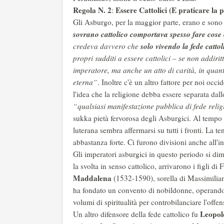
Regola N. 2
Essere Cattolici (E praticare la 
:
Gli Asburgo, per la maggior parte, erano e sono ca
sovrano cattolico comportava spesso fare cos
solo vivendo la fede catto
credeva davvero che
propri sudditi a essere cattolici – se non addiri
imperatore, ma anche un atto di carità, in quan
eterna”
. Inoltre c'è un altro fattore per noi occ
l'idea che la religione debba essere separata da
“qualsiasi manifestazione pubblica di fede reli
sukka pietà fervorosa degli Asburgici. Al tempo 
luterana sembra affermarsi su tutti i fronti. La te
abbastanza forte. Ci furono divisioni anche all'int
Gli imperatori asburgici in questo periodo si dim
la svolta in senso cattolico, arrivarono i figli di
Maddalena
(1532-1590), sorella di Massimilia
ha fondato un convento di nobildonne, operand
volumi di spiritualità per controbilanciare l'offen
Leopol
Un altro difensore della fede cattolico fu