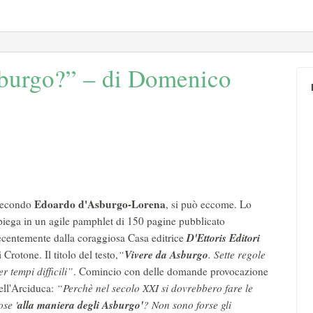
sburgo?” – di Domenico
Edoardo d'Asburgo-Lorena
econdo
, si può eccome. Lo
piega in un agile pamphlet di 150 pagine pubblicato
D'Ettoris Editori
ecentemente dalla coraggiosa Casa editrice
Vivere da Asburgo
i Crotone. Il titolo del testo,
“
. Sette regole
er tempi difficili”
. Comincio con delle domande provocazione
ell'Arciduca:
“Perchè nel secolo XXI si dovrebbero fare le
alla maniera degli Asburgo'
ose '
? Non sono forse gli