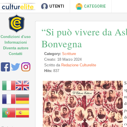
UTENTI
CATEGORIE
“Si può vivere da A
Condizioni d'uso
Bonvegna
Informazioni
Diventa autore
Contatti
Category:
Scritture
Creato: 18 Marzo 2024
Scritto da
Redazione Culturelite
Hits:
837
S
s
r
d
p
d
c