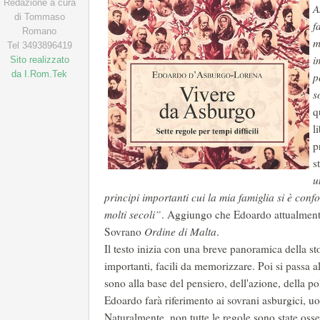
Redazione a cura
A
di Tommaso
f
Romano
m
Tel 3493896419
i
Sito realizzato
da I.Rom.Tek
p
s
q
l
p
s
u
principi importanti cui la mia famiglia si è con
molti secoli”
. Aggiungo che Edoardo attualment
Sovrano
Ordine di Malta
.
Il testo inizia con una breve panoramica della s
importanti, facili da memorizzare. Poi si passa a
sono alla base del pensiero, dell'azione, della po
Edoardo farà riferimento ai sovrani asburgici, u
Naturalmente, non tutte le regole sono state oss