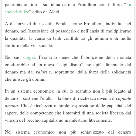
palermitano, torna sul tema caro a Proudhon con il libro “
La
società felice
” edito da Aletti.
A distanza di due secoli, Peralta, come Proudhon, individua nel
denaro, nell’ossessione di possederlo e nell’ansia di moltiplicarne
la quantità, la causa di tanti conflitti tra gli uomini e di molte
storture della vita sociale.
Nel suo
saggio
, Peralta sostiene che l’abolizione della moneta
condurrebbe ad un nuovo “capitalismo”, non più alimentato dal
denaro ma dai
valori
e, soprattutto, dalla forza della solidarietà
che unisce gli uomini.
In un sistema economico in cui lo scambio non è più legato al
denaro – sostiene Peralta – la fonte di ricchezza diventa il
capitale
umano
. Che è ricchezza naturale, espressione delle capacità, del
sapere, delle competenze che i membri di una società liberata dai
vincoli del vecchio capitalismo manifestano liberamente.
Nel sistema economico non più schiavizzato dal denaro