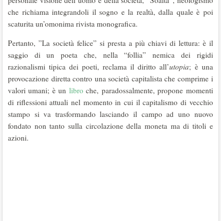
personale visione dell’uomo e della società, “Soaltà”, neologismo
che richiama integrandoli il sogno e la realtà, dalla quale è poi
scaturita un’omonima rivista monografica.
Pertanto, ”La società felice” si presta a più chiavi di lettura: è il
saggio di un poeta che, nella “follia” nemica dei rigidi
razionalismi tipica dei poeti, reclama il diritto all’
utopia
; è una
provocazione diretta contro una società capitalista che comprime i
valori umani; è un
libro
che, paradossalmente, propone momenti
di riflessioni attuali nel momento in cui il capitalismo di vecchio
stampo si va trasformando lasciando il campo ad uno nuovo
fondato non tanto sulla circolazione della moneta ma di titoli e
azioni.