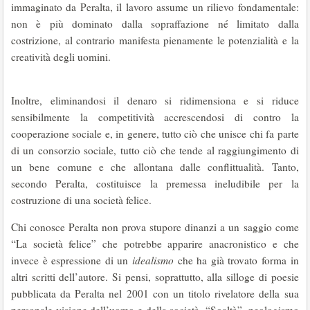
immaginato da Peralta, il lavoro assume un rilievo fondamentale:
non è più dominato dalla sopraffazione né limitato dalla
costrizione, al contrario manifesta pienamente le potenzialità e la
creatività degli uomini.
Inoltre, eliminandosi il denaro si ridimensiona e si riduce
sensibilmente la competitività accrescendosi di contro la
cooperazione sociale e, in genere, tutto ciò che unisce chi fa parte
di un consorzio sociale, tutto ciò che tende al raggiungimento di
un bene comune e che allontana dalle conflittualità. Tanto,
secondo Peralta, costituisce la premessa ineludibile per la
costruzione di una società felice.
Chi conosce Peralta non prova stupore dinanzi a un saggio come
“La società felice” che potrebbe apparire anacronistico e che
invece è espressione di un
idealismo
che ha già trovato forma in
altri scritti dell’autore. Si pensi, soprattutto, alla silloge di poesie
pubblicata da Peralta nel 2001 con un titolo rivelatore della sua