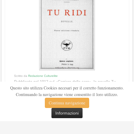
Scritto da
Redazione Culturelite
Pubblicata nel 1912 sul «Corriere della sera», la novella Tu
Questo sito utilizza Cookies necesari per il corretto funzionamento.
ridi fu successivamente inserita nella ...
Continuando la navigazione viene consentito il loro utilizzo.
Leggi tutto
Continua navigazione
Informazioni