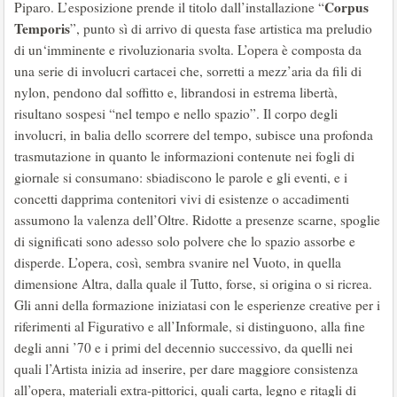
Corpus
Piparo. L’esposizione prende il titolo dall’installazione “
Temporis
”, punto sì di arrivo di questa fase artistica ma preludio
di un‘imminente e rivoluzionaria svolta. L’opera è composta da
una serie di involucri cartacei che, sorretti a mezz’aria da fili di
nylon, pendono dal soffitto e, librandosi in estrema libertà,
risultano sospesi “nel tempo e nello spazio”. Il corpo degli
involucri, in balia dello scorrere del tempo, subisce una profonda
trasmutazione in quanto le informazioni contenute nei fogli di
giornale si consumano: sbiadiscono le parole e gli eventi, e i
concetti dapprima contenitori vivi di esistenze o accadimenti
assumono la valenza dell’Oltre. Ridotte a presenze scarne, spoglie
di significati sono adesso solo polvere che lo spazio assorbe e
disperde. L’opera, così, sembra svanire nel Vuoto, in quella
dimensione Altra, dalla quale il Tutto, forse, si origina o si ricrea.
Gli anni della formazione iniziatasi con le esperienze creative per i
riferimenti al Figurativo e all’Informale, si distinguono, alla fine
degli anni ’70 e i primi del decennio successivo, da quelli nei
quali l’Artista inizia ad inserire, per dare maggiore consistenza
all’opera, materiali extra-pittorici, quali carta, legno e ritagli di