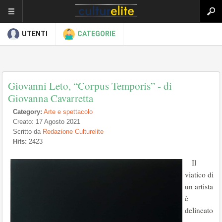
UTENTI
CATEGORIE
Giovanni Leto, “Corpus Temporis” - di
Giovanna Cavarretta
Category:
Arte e spettacolo
Creato: 17 Agosto 2021
Scritto da
Redazione Culturelite
Hits:
2423
Il
viatico di
un artista
è
delineato