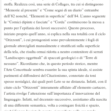
stoffa. Realizza così, una serie di Collages, tra cui si distinguono
“Memorie al presente” e “Come segni di un diario” entrambe
dell’82 nonché, “Elementi in superficie” dell’84. L’anno seguente
le “Cornici dipinte e fasciate” e “Corda” costituiscono la messa a
punto per l’epifania dei lavori successivi. Questo processo,
iniziato proprio quell’anno, si esplica nella sua totalità con il ciclo
“Orizzonti”, i cui protagonisti sono prevalentemente i fogli di
giornale attorcigliati manualmente e stratificati sulla superficie
della tela, che risulta ormai ridotta a neutro contenitore di serrati
“Landiscapes oggettuali” di spaccati geologici o di “Terre di
nessuno”. Ricordiamo che, in questo periodo storico, mentre
l’Arte Concettuale sembra esaurire la sua spinta ideale, si assiste
parimenti al diffondersi del Citazionismo, connotato da toni
spesso nostalgici, dai quali però Leto se ne distanzia. Infatti, con il
citato ciclo “Orizzonti” interamente affidato all’elemento cartaceo,
l’artista rivolge l’attenzione sull’importanza d’innovazione del
linguaggio. Infatti, nel decennio successivo, assistiamo alla nascita
di una differente semantica, volta a coniugare fisicità e spazio,