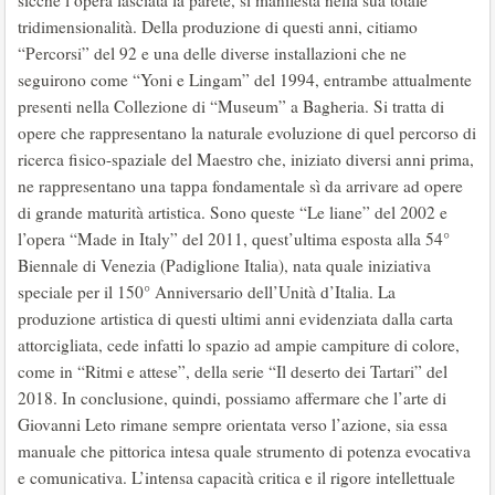
sicché l’opera lasciata la parete, si manifesta nella sua totale
tridimensionalità. Della produzione di questi anni, citiamo
“Percorsi” del 92 e una delle diverse installazioni che ne
seguirono come “Yoni e Lingam” del 1994, entrambe attualmente
presenti nella Collezione di “Museum” a Bagheria. Si tratta di
opere che rappresentano la naturale evoluzione di quel percorso di
ricerca fisico-spaziale del Maestro che, iniziato diversi anni prima,
ne rappresentano una tappa fondamentale sì da arrivare ad opere
di grande maturità artistica. Sono queste “Le liane” del 2002 e
l’opera “Made in Italy” del 2011, quest’ultima esposta alla 54°
Biennale di Venezia (Padiglione Italia), nata quale iniziativa
speciale per il 150° Anniversario dell’Unità d’Italia. La
produzione artistica di questi ultimi anni evidenziata dalla carta
attorcigliata, cede infatti lo spazio ad ampie campiture di colore,
come in “Ritmi e attese”, della serie “Il deserto dei Tartari” del
2018. In conclusione, quindi, possiamo affermare che l’arte di
Giovanni Leto rimane sempre orientata verso l’azione, sia essa
manuale che pittorica intesa quale strumento di potenza evocativa
e comunicativa. L’intensa capacità critica e il rigore intellettuale