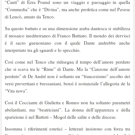
“Canti” di Ezra Pound sono un viaggio e paesaggio in quella
“Commedia” che è “Divina”, ma anche profetica come nel Pavese
di Leucò, amato da Tenco.
Su questo battuto e su una dimensione araba dantesca si stabilizza
il mosaico mediterraneo di Franco Battiato. Il mondo dei dervisci
è il sacro guenoniano con il quale Dante andrebbe anche
interpretato tra gli sguardi e lo specchio.
Così come nel Tenco che ridisegna il tempo dell’amore perduto
che si scava tra le “Rime” di Dante. Ma la “Canzone dell’amore
perduto” di De André non è soltanto un “francesismo” ascolto dei
versi prevertiani e bressaniani, bensì è sostanziale l’allegoria de la
“Vita nova”.
Così il Cocciante di Giulietta e Romeo non ha soltanto parametri
abelardiani, ma “beatriciani”. La donna dell’apparenza e della
sparizione è nel Battisti – Mogol delle salite e delle discese.
Insomma i riferimenti estetici – letterari insistono con forza tra