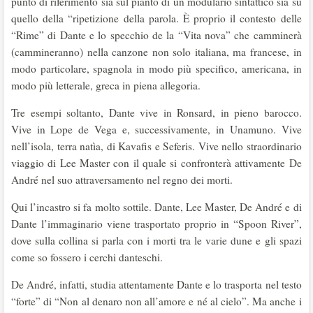
punto di riferimento sia sul pianto di un modulario sintattico sia su
quello della “ripetizione della parola. È proprio il contesto delle
“Rime” di Dante e lo specchio de la “Vita nova” che camminerà
(cammineranno) nella canzone non solo italiana, ma francese, in
modo particolare, spagnola in modo più specifico, americana, in
modo più letterale, greca in piena allegoria.
Tre esempi soltanto, Dante vive in Ronsard, in pieno barocco.
Vive in Lope de Vega e, successivamente, in Unamuno. Vive
nell’isola, terra natìa, di Kavafis e Seferis. Vive nello straordinario
viaggio di Lee Master con il quale si confronterà attivamente De
André nel suo attraversamento nel regno dei morti.
Qui l’incastro si fa molto sottile. Dante, Lee Master, De André e di
Dante l’immaginario viene trasportato proprio in “Spoon River”,
dove sulla collina si parla con i morti tra le varie dune e gli spazi
come so fossero i cerchi danteschi.
De André, infatti, studia attentamente Dante e lo trasporta nel testo
“forte” di “Non al denaro non all’amore e né al cielo”. Ma anche i