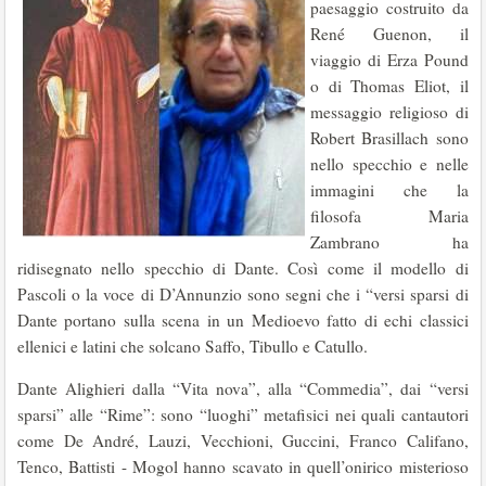
paesaggio costruito da
René Guenon, il
viaggio di Erza Pound
o di Thomas Eliot, il
messaggio religioso di
Robert Brasillach sono
nello specchio e nelle
immagini che la
filosofa Maria
Zambrano ha
ridisegnato nello specchio di Dante. Così come il modello di
Pascoli o la voce di D’Annunzio sono segni che i “versi sparsi di
Dante portano sulla scena in un Medioevo fatto di echi classici
ellenici e latini che solcano Saffo, Tibullo e Catullo.
Dante Alighieri dalla “Vita nova”, alla “Commedia”, dai “versi
sparsi” alle “Rime”: sono “luoghi” metafisici nei quali cantautori
come De André, Lauzi, Vecchioni, Guccini, Franco Califano,
Tenco, Battisti - Mogol hanno scavato in quell’onirico misterioso