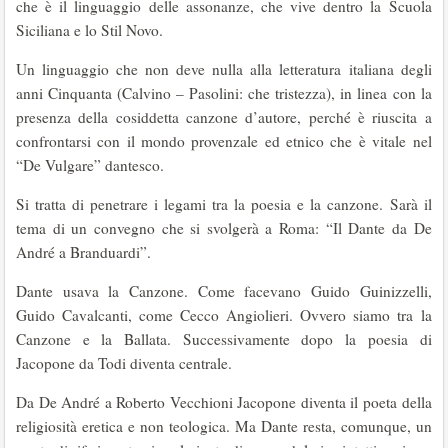
che è il linguaggio delle assonanze, che vive dentro la Scuola
Siciliana e lo Stil Novo.
Un linguaggio che non deve nulla alla letteratura italiana degli
anni Cinquanta (Calvino – Pasolini: che tristezza), in linea con la
presenza della cosiddetta canzone d’autore, perché è riuscita a
confrontarsi con il mondo provenzale ed etnico che è vitale nel
“De Vulgare” dantesco.
Si tratta di penetrare i legami tra la poesia e la canzone. Sarà il
tema di un convegno che si svolgerà a Roma: “Il Dante da De
André a Branduardi”.
Dante usava la Canzone. Come facevano Guido Guinizzelli,
Guido Cavalcanti, come Cecco Angiolieri. Ovvero siamo tra la
Canzone e la Ballata. Successivamente dopo la poesia di
Jacopone da Todi diventa centrale.
Da De André a Roberto Vecchioni Jacopone diventa il poeta della
religiosità eretica e non teologica. Ma Dante resta, comunque, un