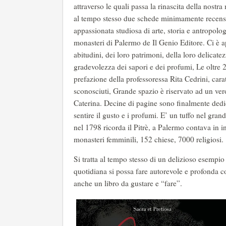
attraverso le quali passa la rinascita della nost
al tempo stesso due schede minimamente recensiv
appassionata studiosa di arte, storia e antropologi
monasteri di Palermo de Il Genio Editore. Ci è a
abitudini, dei loro patrimoni, della loro delicate
gradevolezza dei sapori e dei profumi, Le oltre
prefazione della professoressa Rita Cedrini, caratt
sconosciuti, Grande spazio è riservato ad un vero
Caterina. Decine di pagine sono finalmente dedica
sentire il gusto e i profumi. E’ un tuffo nel gran
nel 1798 ricorda il Pitrè, a Palermo contava in i
monasteri femminili, 152 chiese, 7000 religiosi.
Si tratta al tempo stesso di un delizioso esempio
quotidiana si possa fare autorevole e profonda 
anche un libro da gustare e “fare”.