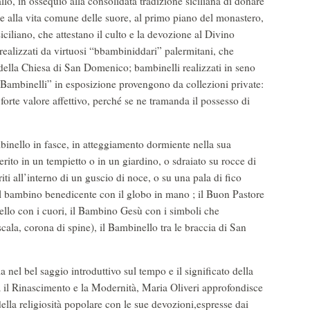
allo, in ossequio alla consolidata tradizione siciliana di donare
te alla vita comune delle suore, al primo piano del monastero,
siciliano, che attestano il culto e la devozione al Divino
, realizzati da virtuosi “bbambiniddari” palermitani, che
della Chiesa di San Domenico; bambinelli realizzati in seno
“Bambinelli” in esposizione provengono da collezioni private:
forte valore affettivo, perché se ne tramanda il possesso di
binello in fasce, in atteggiamento dormiente nella sua
serito in un tempietto o in un giardino, o sdraiato su rocce di
ti all’interno di un guscio di noce, o su una pala di fico
il bambino benedicente con il globo in mano ; il Buon Pastore
nello con i cuori, il Bambino Gesù con i simboli che
scala, corona di spine), il Bambinello tra le braccia di San
 nel bel saggio introduttivo sul tempo e il significato della
ra il Rinascimento e la Modernità, Maria Oliveri approfondisce
ti della religiosità popolare con le sue devozioni,espresse dai