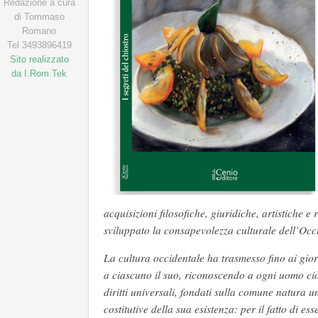
Redazione a cura
di Tommaso
Romano
Tel 3493896419
Sito realizzato
da I.Rom.Tek
acquisizioni filosofiche, giuridiche, artistiche e
sviluppato la consapevolezza culturale dell’Occi
La cultura occidentale ha trasmesso fino ai gior
a ciascuno il suo, riconoscendo a ogni uomo ciò
diritti universali, fondati sulla comune natura um
costitutive della sua esistenza: per il fatto di ess