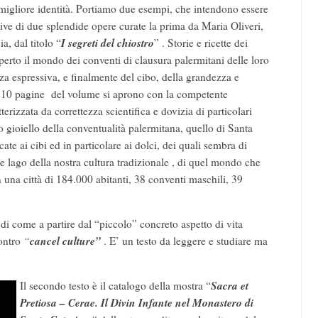
ra migliore identità. Portiamo due esempi, che intendono essere
e di due splendide opere curate la prima da Maria Oliveri,
I segreti del chiostro
a, dal titolo “
” . Storie e ricette dei
perto il mondo dei conventi di clausura palermitani delle loro
zza espressiva, e finalmente del cibo, della grandezza e
 210 pagine del volume si aprono con la competente
erizzata da correttezza scientifica e dovizia di particolari
 gioiello della conventualità palermitana, quello di Santa
te ai cibi ed in particolare ai dolci, dei quali sembra di
de lago della nostra cultura tradizionale , di quel mondo che
n una città di 184.000 abitanti, 38 conventi maschili, 39
 di come a partire dal “piccolo” concreto aspetto di vita
cancel culture”
contro
“
. E’ un testo da leggere e studiare ma
Sacra et
Il secondo testo è il catalogo della mostra “
Pretiosa – Cerae. Il Divin Infante nel Monastero di