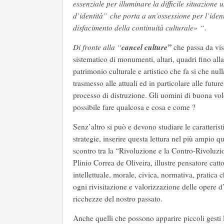
essenziale per illuminare la difficile situazion
d’identità” che porta a un’ossessione per l’ident
disfacimento della continuità culturale» “.
cancel culture”
Di fronte alla “
che passa da vis
sistematico di monumenti, altari, quadri fino all
patrimonio culturale e artistico che fa si che nu
trasmesso alle attuali ed in particolare alle futur
processo di distruzione. Gli uomini di buona volo
possibile fare qualcosa e cosa e come ?
Senz’altro si può e devono studiare le caratteris
strategie, inserire questa lettura nel più ampio qu
scontro tra la “Rivoluzione e la Contro-Rivoluzio
Plinio Correa de Oliveira, illustre pensatore catt
intellettuale, morale, civica, normativa, pratica 
ogni rivisitazione e valorizzazione delle opere d’a
ricchezze del nostro passato.
Anche quelli che possono apparire piccoli gesti l