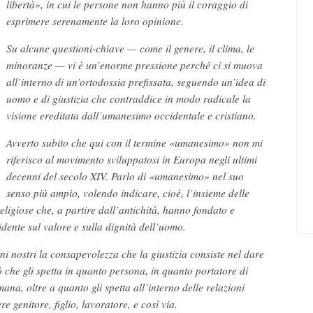
libertà», in cui le persone non hanno più il coraggio di
esprimere serenamente la loro opinione.
Su alcune questioni-chiave — come il genere, il clima, le
minoranze — vi è un’enorme pressione perché ci si muova
all’interno di un’orto­dossia prefissata, seguendo un’idea di
uomo e di giustizia che contraddice in modo radicale la
visione ereditata dall’umanesimo occidentale e cristiano.
Avverto subito che qui con il termine «umanesimo» non mi
riferisco al movimento sviluppatosi in Europa negli ultimi
decenni del secolo XIV. Parlo di «umanesimo» nel suo
senso più ampio, volendo indicare, cioè, l’in­sieme delle
 religiose che, a partire dall’antichità, hanno fondato e
dente sul valore e sulla dignità dell’uomo.
ni nostri la consapevolezza che la giustizia consiste nel dare
 che gli spetta in quanto persona, in quanto portatore di
ana, oltre a quanto gli spetta all’interno delle relazioni
ere genitore, figlio, lavoratore, e così via.