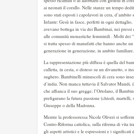
spesso ricamati o di adornarli con gioielli in cor
ai neonati il corallo. Nelle stanze un tempo dedi
sono stati esposti i capolavori in cera, d’ambito 
Infante: Gesù in fasce, perfetti in ogni dettaglio
avevano bottega in via dei Bambinai, nei pressi 
alle comunità monastiche femminili . Molti dei 
si tratta spesso di manufatti che hanno anche un 
generazione in generazione, in ambito familiare.
La rappresentazione più diffusa è quella del bam
culletta, in cesta, o disteso su un divanetto, o in
sughero. Bambinelli minuscoli di cera sono inseri
d’india. Non manca tuttavia il Salvator Mundi, 
che affianca il suo gregge; l’Ortolano, il Bambi
prefigurano la futura passione (chiodi, martelli, 
Giuseppe o della Madonna.
Mentre la professoressa Nicole Oliveri si sofferma
Contro-Riforma cattolica, sulla riforma di vita t
gli aspetti artistici e le espressioni e i significa