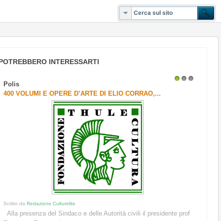
POTREBBERO INTERESSARTI
Polis
1
2
3
400 VOLUMI E OPERE D’ARTE DI ELIO CORRAO,...
Scritto da
Redazione Culturelite
Alla presenza del Sindaco e delle Autorità civili il presidente prof