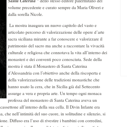
Santa Caterina
“ dello stesso editore palermitano del
volume precedente e curato sempre da Maria Oliveri e
dalla sorella Nicole.
La mostra inaugura un nuovo capitolo del vasto e
articolato percorso di valorizzazione delle opere d’arte
sacra siciliana mirante a far conoscere e valorizzare il
patrimonio del sacro ma anche a raccontare la vivacità
culturale e religiosa che connotava la vita all’interno dei
monasteri e dei conventi poco conosciuta. Sede della
mostra è stata il Monastero di Santa Caterina
d’Alessandria con l’obiettivo anche della riscoperta e
della valorizzazione delle tradizioni monastiche che
hanno usato la cera, che in Sicilia già dal Settecento
assurge a vera e propria arte. Un tempo ogni monaca
professa del monastero di Santa Caterina aveva un
assettone all’interno della sua cella. Il Divin Infante era
, che nell’intimità del suo cuore, in solitudine e silenzio, si
one. Diffuso era l’uso di rivestire i bambini con corredini,