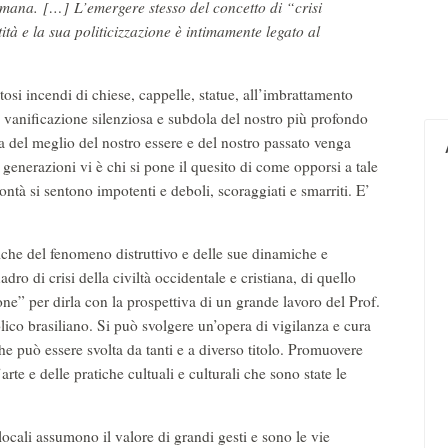
e umana. […] L’emergere stesso del concetto di “crisi
ità e la sua politicizzazione è intimamente legato al
tosi incendi di chiese, cappelle, statue, all’imbrattamento
a vanificazione silenziosa e subdola del nostro più profondo
lla del meglio del nostro essere e del nostro passato venga
e generazioni vi è chi si pone il quesito di come opporsi a tale
ntà si sentono impotenti e deboli, scoraggiati e smarriti. E’
tiche del fenomeno distruttivo e delle sue dinamiche e
adro di crisi della civiltà occidentale e cristiana, di quello
ne” per dirla con la prospettiva di un grande lavoro del Prof.
olico brasiliano. Si può svolgere un’opera di vigilanza e cura
che può essere svolta da tanti e a diverso titolo. Promuovere
rte e delle pratiche cultuali e culturali che sono state le
ocali assumono il valore di grandi gesti e sono le vie