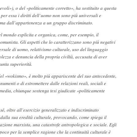
voli»), o del «politicamente corretto», ha sostituito a questa
 per essa i diritti dell’uomo non sono più universali e
, ma dall’appartenenza a un gruppo discriminato.
l mondo esplicita e organica, come, per esempio, il
 comunista. Gli aspetti che lo caratterizzano sono più negativi
ersale di uomo, relativismo culturale, uso del linguaggio
lezza e denuncia della propria civiltà, accusata di aver
sunta superiorità.
 del «wokismo», è molto più appariscente del suo antecedente,
numenti o di estromettere dalle relazioni reali, sociali e
 media, chiunque sostenga tesi giudicate «politicamente
é, oltre all’esercizio generalizzato e indiscriminato
à dalla sua eredità culturale, provocando, come spiega il
azione marxista, una catastrofe antropologica e sociale. Egli
poco per la semplice ragione che la continuità culturale è