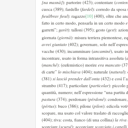
[na masnà]
): partorire (423); contentare (
conten
cuoca (389); fardello (
fardel
): corredo da sposa 
fieul/brav fieul
): ragazzo
[10]
(400), oltre che anc
fatto in certo modo, pensarla in un certo modo
e
garretti”;
garèt
): talloni (395); gesto (
gest
): azio
giornata (
giornà
): misura terriera piemontese, e
avrei giuntato
(402); governare, solo nell’espres
vacche (430); incamminare (
ancaminé
), usato i
incontrare, usato in forma intransitiva assoluta (
(
manché
): (eufemistico) morire
era mancato
(371
di carte”
lo mischiava
(404); naturale (
natural
):
(381)
si lasciò prender dall’onta
(432) e così l’a
strambo (417); particolare (
particolar
): piccolo 
quantità, numero; nell’espressione “una partita
pastura
(374); perdonare (
përdoné
): condonare,
(
përtus
): buco (386); pilone (
pilon
): edicola vot
scopare, ma usato col valore traslato di raccoglie
(404); riva: costa, fianco (di una collina)
la riva
scorciare (
scursé
): accorciare
scorciato i capelli