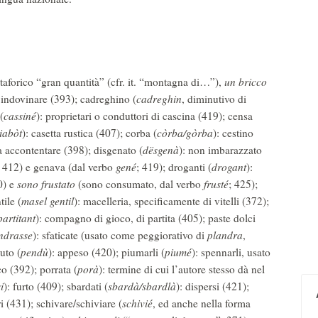
etaforico “gran quantità” (cfr. it. “montagna di…”),
un bricco
, indovinare (393); cadreghino (
cadreghin
, diminutivo di
(
cassiné
): proprietari o conduttori di cascina (419); censa
iabòt
): casetta rustica (407); corba (
còrba/gòrba
): cestino
 da accontentare (398); disgenato (
dësgenà
): non imbarazzato
; 412) e genava (dal verbo
gené
; 419); droganti (
drogant
):
0) e
sono frustato
(sono consumato, dal verbo
frusté
; 425);
ile (
masel gentil
): macelleria, specificamente di vitelli (372);
partitant
): compagno di gioco, di partita (405); paste dolci
ndrasse
): sfaticate (usato come peggiorativo di
plandra
,
uto (
pendù
): appeso (420); piumarli (
piumé
): spennarli, usato
o (392); porrata (
porà
): termine di cui l’autore stesso dà nel
i
): furto (409); sbardati (
sbardà/sbardlà
): dispersi (421);
ri (431); schivare/schiviare (
schivié
, ed anche nella forma