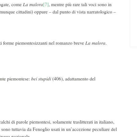
logate, come
La malora
[7]
, mentre più rare tali voci sono in
omunque cittadini) oppure – dal punto di vista narratologico –
ti forme piemontesizzanti nel romanzo breve
La malora
.
ente piemontese:
bei stupidi
(406), adattamento del
calchi di parole piemontesi, solamente traslitterati in italiano,
o, sono tuttavia da Fenoglio usati in un’accezione peculiare del
lingua nazionale.