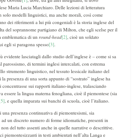
seppe Govone
[1]
, dove, tra gli altri insegnanti, si trovò
lese Maria Lucia Marchiaro. Delle lezioni di letteratura
on solo modelli linguistici, ma anche morali, così come
no dei riferimenti a lui più congeniali è la storia inglese del
elta del soprannome partigiano di Milton, che egli scelse per il
ura emblematica di un
round-head
[2]
, cioè un soldato
ui egli si paragona spesso
[3]
.
iù evidente lasciatagli dallo studio dell’inglese è – come si sa
l parossismo, di termini inglesi intercalati, con estrema
o strumento linguistico, nel tessuto lessicale italiano del
ui la presenza di una sorta appunto di “sostrato” inglese ha
si concentrasse sui rapporti italiano-inglese, tralasciando
va essere la lingua materna fenogliana, cioè il piemontese (sia
[5]
, e quella imparata sui banchi di scuola, cioè l’italiano.
ti una presenza continuativa di piemontesismi, sia
oltre ad un discreto numero di forme idiomatiche, presenti in
non del tutto assenti anche in quelle narrative o descrittive.
 piemontesizzanti in testi ambientati nell’alta Langa e