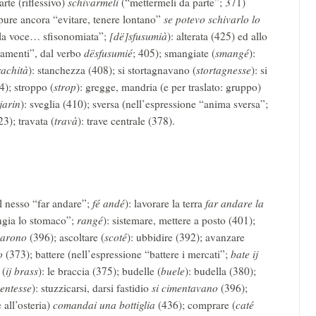
arte (riflessivo)
schivarmeli
(“mettermeli da parte”; 371)
pure ancora “evitare, tenere lontano”
se potevo schivarlo lo
“la voce… sfisonomiata”;
[dë]sfusumià
): alterata (425) ed allo
eamenti”, dal verbo
dësfusumié
; 405); smangiate (
smangé
):
rachità
): stanchezza (408); si stortagnavano (
stortagnesse
): si
4); stroppo (
strop
): gregge, mandria (e per traslato: gruppo)
jarin
): sveglia (410); sversa (nell’espressione “anima sversa”;
23); travata (
travà
): trave centrale (378).
el nesso “far andare”;
fé andé
): lavorare la terra
far andare la
angia lo stomaco”;
rangé
): sistemare, mettere a posto (401);
barono
(396); ascoltare (
scoté
): ubbidire (392); avanzare
o
(373); battere (nell’espressione “battere i mercati”;
bate ij
 (
ij brass
): le braccia (375); budelle (
buele
): budella (380);
entesse
): stuzzicarsi, darsi fastidio
si cimentavano
(396);
 all’osteria)
comandai una bottiglia
(436); comprare (
caté