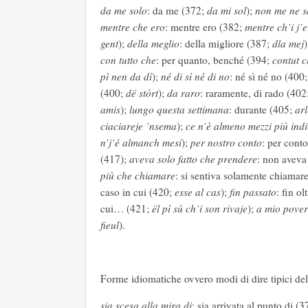
da me solo
: da me (372;
da mi sol
);
non me ne s
mentre che ero
: mentre ero (382;
mentre ch’i j’
gent
);
della meglio
: della migliore (387;
dla mej
con tutto che
: per quanto, benché (394;
contut c
pì nen da dì
);
né di sì né di no
: né sì né no (400
(400;
dë stòrt
);
da raro
: raramente, di rado (402
amis
);
lungo questa settimana
: durante (405;
ar
ciaciareje ’nsema
);
ce n’è almeno mezzi più indi
n’j’é almanch mesi
);
per nostro conto
: per cont
(417);
aveva solo fatto che prendere
: non aveva
più che chiamare
: si sentiva solamente chiamar
caso in cui (420;
esse al cas
);
fin passato
: fin o
cui… (421;
ël pì sù ch’i son rivaje
);
a mio povero
fieul
).
Forme idiomatiche ovvero modi di dire tipici del
sia scesa alla mira di
: sia arrivata al punto di (