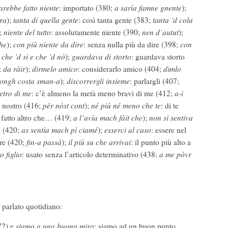
arebbe fatto niente
: importato (380;
a sarìa famne gnente
);
era
);
tanta di quella gente
: così tanta gente (383;
tanta ’d cola
);
niente del tutto
: assolutamente niente (390;
nen d’autut
);
he
);
con più niente da dire
: senza nulla più da dire (398;
con
;
che ’d si e che ’d nò
);
guardava di storto
: guardava storto
;
da ràir
);
dirmelo amico
: considerarlo amico (404;
dimlo
longh costa sman-a
);
discorrergli insieme
: parlargli (407;
etro di me
: c’è almeno la metà meno bravi di me (412;
a-i
o nostro (416;
për nòst cont
);
né più né meno che te
: di te
 fatto altro che… (419;
a l’avìa mach fàit che
);
non si sentiva
e (420;
as sentìa mach pì ciamé
);
esserci al caso
: essere nel
ltre (420;
fin-a passà
);
il più su che arrivai
: il punto più alto a
 figlio
: usato senza l’articolo determinativo (438;
a me pòvr
 parlato quotidiano:
372) e
siamo a una buona mira
: siamo ad un buon punto