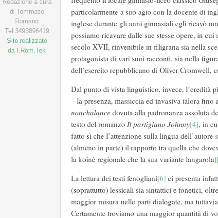
frequentò il locale ginnasio-liceo classico Giu
Redazione a cura
particolarmente a suo agio con la docente di ing
di Tommaso
Romano
inglese durante gli anni ginnasiali egli ricavò n
Tel 3493896419
possiamo ricavare dalle sue stesse opere, in cui u
Sito realizzato
secolo XVII, rinvenibile in filigrana sia nella sc
da I.Rom.Tek
protagonista di vari suoi racconti, sia nella fig
dell’esercito repubblicano di Oliver Cromwell, c
Dal punto di vista linguistico, invece, l’eredità p
– la presenza, massiccia ed invasiva talora fino a
nonchalance
dovuta alla padronanza assoluta dell
testo del romanzo
Il partigiano Johnny
[4]
, in c
fatto sì che l’attenzione sulla lingua dell’autore 
(almeno in parte) il rapporto tra quella che dove
la koinè regionale che la sua variante langarola)
La lettura dei testi fenogliani
[6]
ci presenta infat
(soprattutto) lessicali sia sintattici e fonetici, 
maggior misura nelle parti dialogate, ma tuttavia 
Certamente troviamo una maggior quantità di voci