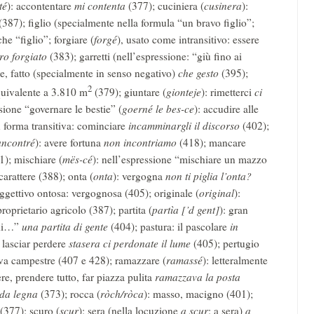
té
): accontentare
mi contenta
(377); cuciniera (
cusinera
):
(387); figlio (specialmente nella formula “un bravo figlio”;
he “figlio”; forgiare (
forgé
), usato come intransitivo: essere
ro forgiato
(383); garretti (nell’espressione: “giù fino ai
ne, fatto (specialmente in senso negativo)
che gesto
(395);
2
quivalente a 3.810 m
(379); giuntare (
gionteje
): rimetterci
ci
sione “governare le bestie” (
goerné le bes-ce
): accudire alle
n forma transitiva: cominciare
incamminargli il discorso
(402);
ancontré
): avere fortuna
non incontriamo
(418); mancare
); mischiare (
mës-cé
): nell’espressione “mischiare un mazzo
 carattere (388); onta (
onta
): vergogna
non ti piglia l’onta?
ggettivo ontosa: vergognosa (405); originale (
original
):
proprietario agricolo (387); partita (
partìa [’d gent]
): gran
 di…”
una partita di gente
(404); pastura: il pascolare
in
 lasciar perdere
stasera ci perdonate il lume
(405); pertugio
iva campestre (407 e 428); ramazzare (
ramassé
): letteralmente
re, prendere tutto, far piazza pulita
ramazzava la posta
 da legna
(373); rocca (
ròch/ròca
): masso, macigno (401);
(377); scuro (
scur
): sera (nella locuzione
a scur
: a sera)
a