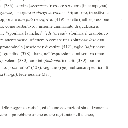
a (383); servire (
serve/servì
): essere servitore (in campagna)
rghesse
): spargere
si slarga la voce
(410); soffrire, transitivo e
sopportare
non poteva soffrirlo
(419); solette (nell’espressione
esso, come sostantivo: l’insieme ammassato di qualcosa
lo
one “spogliare la meliga” (
[dë]speujé
): sfogliare il granoturco
are attentamente, riflettere o cercare una soluzione
lasciami
o pronominale (
svariesse
): divertirsi (412); taglie (
taje
): tasse
): grandine (378); tirare, nell’espressione “mi sentivo tirato
i
): veleno (380); uomini (
òm/òmini
): mariti (389); inoltre
uo, poco furbo” (407); vegliare (
vijé
): nel senso specifico di
ga (
vërga
): fede nuziale (387).
 delle reggenze verbali, ed alcune costruzioni sintatticamente
nvero – potrebbero anche essere registrate nell’elenco,