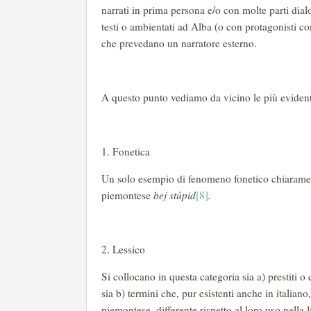
narrati in prima persona e/o con molte parti dia
testi o ambientati ad Alba (o con protagonisti c
che prevedano un narratore esterno.
A questo punto vediamo da vicino le più eviden
1. Fonetica
Un solo esempio di fenomeno fonetico chiaram
piemontese
bej stùpid
[8]
.
2. Lessico
Si collocano in questa categoria sia a) prestiti o 
sia b) termini che, pur esistenti anche in italian
piemontese, differente rispetto al loro uso nella 