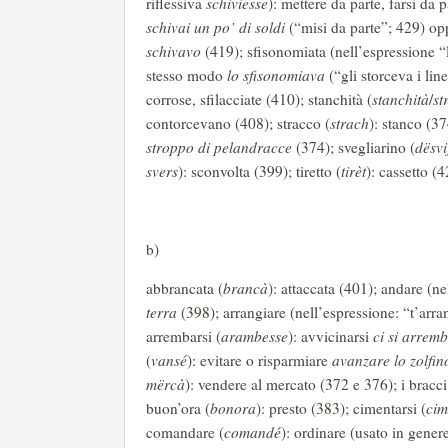
riflessiva
schiviesse
): mettere da parte, farsi da p
schivai un po’ di soldi
(“misi da parte”; 429) op
schivavo
(419); sfisonomiata (nell’espressione 
stesso modo
lo sfisonomiava
(“gli storceva i lin
corrose, sfilacciate (410); stanchità (
stanchità
/
st
contorcevano (408); stracco (
strach
): stanco (37
stroppo di pelandracce
(374); svegliarino (
dësvi
svers
): sconvolta (399); tiretto (
tirèt
): cassetto (4
b)
abbrancata (
brancà
): attaccata (401); andare (n
terra
(398); arrangiare (nell’espressione: “t’arr
arrembarsi (
arambesse
): avvicinarsi
ci si arrem
(
vansé
): evitare o risparmiare
avanzare lo zolfin
mërcà
): vendere al mercato (372 e 376); i bracci
buon’ora (
bonora
): presto (383); cimentarsi (
cim
comandare (
comandé
): ordinare (usato in genere