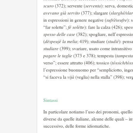
scuro
(372); servente (
serventa
): serva, domestic
avevano già servito
(377); slargare (
slarghé/sla
in espressioni in genere negative (
sufrì/seufre
): 
“far solette”;
fé solëtte
): fare la calza (426); sp
spesso delle case
(382); spogliare, nell’espressi
(
dëspeujé la melia
; 419); studiare (
studié
): pens
studiare
(399); svariare, usato come intransitiv
pagare le taglie
(373 e 378); tempesta (
tampesta
verso”; essere attratto (406); tossico (
tòssich/tòss
l’espressione buonuomo per “sempliciotto, ingen
“si faceva la
vijà
(veglia) nella stalla” (398); ver
Sintassi
In particolare notiamo l’uso dei pronomi, quello
diverse da quelle italiane, alcune delle quali – i
successivo, delle forme idiomatiche.