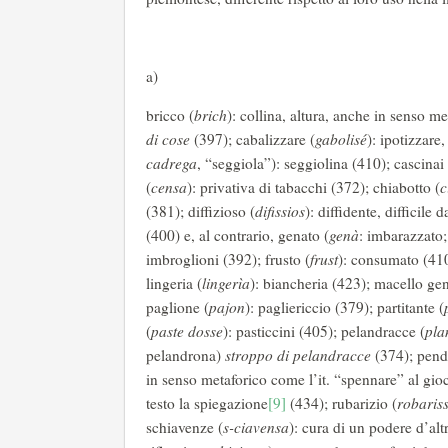
a)
bricco (
brich
): collina, altura, anche in senso m
di cose
(397); cabalizzare (
gabolisé
): ipotizzare
cadrega
, “seggiola”): seggiolina (410); cascinai 
(
censa
): privativa di tabacchi (372); chiabotto (
c
(381); diffizioso (
difissios
): diffidente, difficile
(400) e, al contrario, genato (
genà
: imbarazzato
imbroglioni (392); frusto (
frust
): consumato (41
lingeria (
lingerìa
): biancheria (423); macello gent
paglione (
pajon
): pagliericcio (379); partitante (
(
paste dosse
): pasticcini (405); pelandracce (
pla
pelandrona)
stroppo di pelandracce
(374); pend
in senso metaforico come l’it. “spennare” al gioc
testo la spiegazione
[9]
(434); rubarizio (
robariss
schiavenze (
s-ciavensa
): cura di un podere d’alt