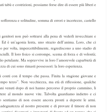
gati tabù e costrizioni, possiamo forse dire di essere più liberi e
sofferenza e solitudine, somma di errori e incertezze, castello
i genitori non può sottrarsi alla pena di vederli invecchiare e
. Ed è un’agonia lenta, uno strazio dell’anima. Loro, che ci
 per volta, impercettibilmente, regrediscono a uno stadio di
ciulli. Il loro fisico si corrompe, scema di forza e di volontà;
glio petulante. Ma sopravvive in loro l’amorevole caparbietà di
ezza di cui sono rimasti possessori: la loro esperienza.
 conti con il tempo che passa. Finita la stagione giovane e
tempo terzo”. Non vecchiezza, ma età di riflessione, qualche
ovani venuti dopo di noi hanno percorso il proprio cammino, li
ttere al mondo nuove vite. Talvolta guardiamo indietro e ci
ro sentiamo di non essere ancora pronti a deporre le armi.
nadeguatezza al nostro presente e di provare il timore di non
i sentirci disarmati e impotenti di fronte ad un tempo che ci