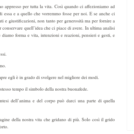
o appresso per tutta la vita. Così quando ci affezioniamo ad
i essa e a quello che vorremmo fosse per noi. E se anche ci
i e giustificazioni, non tanto per generosità ma per fornire a
r conservare quell’idea che ci piace di avere. In ultima analisi
diamo forma e vita, intenzioni e reazioni, pensieri e gesti, e
ssi.
smo.
re egli è in grado di svolgere nel migliore dei modi.
stesso tempo il simbolo della nostra buonafede.
intesi dell’anima e del corpo può darci una parte di quella
ne della nostra vita che gridano di più. Solo così il grido
orto.