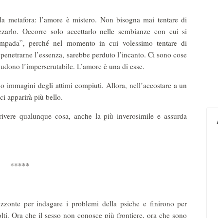
la metafora: l’amore è mistero. Non bisogna mai tentare di
izzarlo. Occorre solo accettarlo nelle sembianze con cui si
ampada”, perché nel momento in cui volessimo tentare di
penetrarne l’essenza, sarebbe perduto l’incanto. Ci sono cose
iudono l’imperscrutabile. L’amore è una di esse.
no immagini degli attimi compiuti. Allora, nell’accostare a un
ci apparirà più bello.
rivere qualunque cosa, anche la più inverosimile e assurda
*****
zzonte per indagare i problemi della psiche e finirono per
solti. Ora che il sesso non conosce più frontiere, ora che sono