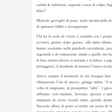
cadute le inibizioni, superati i sensi di colpa, fu
felici?
Mensch: groviglio di pene, nodo inestricabile di 
di speranze fallite e riconquistate.
Chi ha la sorte di vivere a contatto con i propr
avviarsi, giorno dopo giorno, alla meta ultima
hanno sostenuto nella parabola ascendente, poco
ingenuità e di ostinazione simile a quello dei fan
la loro autorevolezza si arrende e si riduce a pi
proteggerci, il desiderio di donarci l’unica ricch
Arriva sempre il momento in cui bisogna fare i
oltrepassata l’età di mezzo, giunge infine “il 
volta di rimpianto, di prospettive “altre”. I gi
abbiamo visti studiare, lavorare, sposare e me
stupiamo di avere vissuto tanto, perché dent
Succede allora di poter avvertire un senso di i
doverci più attendere grandi cose dalla vita. D