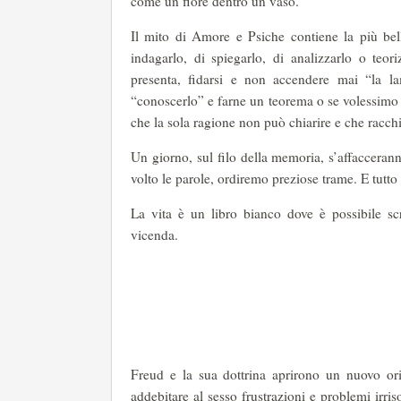
come un fiore dentro un vaso.
Il mito di Amore e Psiche contiene la più bel
indagarlo, di spiegarlo, di analizzarlo o teor
presenta, fidarsi e non accendere mai “la l
“conoscerlo” e farne un teorema o se volessimo 
che la sola ragione non può chiarire e che racch
Un giorno, sul filo della memoria, s’affacceran
volto le parole, ordiremo preziose trame. E tutto 
La vita è un libro bianco dove è possibile sc
vicenda.
Freud e la sua dottrina aprirono un nuovo ori
addebitare al sesso frustrazioni e problemi irri