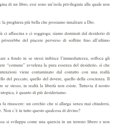
ina di un libro, essi sono un’isola privilegiata alla quale non
: la preghiera più bella che possiamo innalzare a Dio.
tù ci affascina e ci soggioga; siamo dominati dal desiderio di
priverebbe del piacere perverso di soffrire fino all’ultimo
are a fondo in se stessi inibisce l’immediatezza, soffoca gli
vivere “comune” avvelena la pura essenza del desiderio, sì che
 intenzioni viene contaminato dal contatto con una realtà
llo del peccato, quello del dovere, quello della coscienza. Il
e se stesso, in realtà la libertà non esiste. Tuttavia il nostro
é utopica, è quanto di più desideriamo.
a fa rinascere: un cerchio che si allarga senza mai chiudersi,
. Non c’è in tutto questo qualcosa di divino?
 essa si sviluppa come una quercia in un terreno libero e non