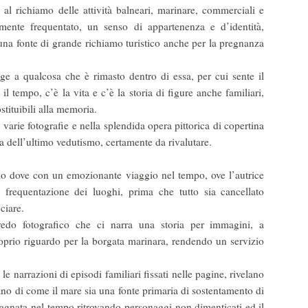
al richiamo delle attività balneari, marinare, commerciali e
amente frequentato, un senso di appartenenza e d’identità,
na fonte di grande richiamo turistico anche per la pregnanza
ge a qualcosa che è rimasto dentro di essa, per cui sente il
il tempo, c’è la vita e c’è la storia di figure anche familiari,
stituibili alla memoria.
n varie fotografie e nella splendida opera pittorica di copertina
 dell’ultimo vedutismo, certamente da rivalutare.
o dove con un emozionante viaggio nel tempo, ove l’autrice
la frequentazione dei luoghi, prima che tutto sia cancellato
ciare.
redo fotografico che ci narra una storia per immagini, a
oprio riguardo per la borgata marinara, rendendo un servizio
.
e narrazioni di episodi familiari fissati nelle pagine, rivelano
tano di come il mare sia una fonte primaria di sostentamento di
gnata nel tempo ritrovando personaggi non dimenticati ed il