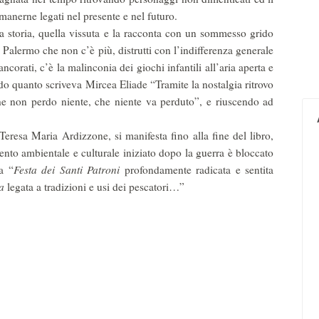
anerne legati nel presente e nel futuro.
sua storia, quella vissuta e la racconta con un sommesso grido
a Palermo che non c’è più, distrutti con l’indifferenza generale
corati, c’è la malinconia dei giochi infantili all’aria aperta e
do quanto scriveva Mircea Eliade “Tramite la nostalgia ritrovo
he non perdo niente, che niente va perduto”, e riuscendo ad
Teresa Maria Ardizzone, si manifesta fino alla fine del libro,
o ambientale e culturale iniziato dopo la guerra è bloccato
la “
Festa dei Santi Patroni
profondamente radicata e sentita
a
legata a tradizioni e usi dei pescatori…”