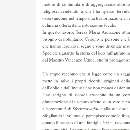
motore di continuità e di aggregazione attorno 
religiose, rendendo a chi l’ha spesso fervid
osservandone nel tempo una trasformazione in u
culinaria offerta dalla ristorazione locale.
In questo lavoro, Teresa Maria Ardizzone attin
bisogno di nobilitarlo. Ci sono le persone e c’è 
che hanno lasciato il segno e sono diventate inso
Speciale riguardo la storia del lido raffigurato i
dal Maestro Vincenzo Udine, che fu protagonista
Un ampio racconto che si legge come un saggi
mette in salvo i propri ricordi, originati dal
dall’oblio e dall’incuria che non manca di denun
Uno scrigno di ricordi arricchito da un cor
dimostrazione di un puro affetto e un vero e pr
alla comunità di
Sferracavaddu
e alla sua storia
Sfogliando il volume si percepisce come le foto, l
quanto il passato di una famiglia è vita, raccon
una comunità. Leggerlo è come fare una scampa