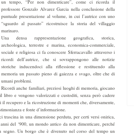
un tempo, “Per non dimenticare”, come ci ricorda il
professore Gonzalo Alvarez Garcia nella conclusione della
puntuale presentazione al volume, in cui l’autrice con uno
“sguardo al passato” ricostruisce la storia del villaggio
marinaro.
Una densa rappresentazione geografica, storica,
archeologica, terrestre e marina, economica-commerciale,
sociale e religiosa ci fa conoscere Sferracavallo attraverso i
ricordi dell’autrice, che si sovrappongono alle notizie
storiche inducendoci alla riflessione e restituendo alla
memoria un passato pieno di gaiezza e svago, oltre che di
umani problemi.
Ricordi anche familiari, preziosi luoghi di memoria, giocano
il libro e vengono valorizzati e custoditi, senza però cadere
i il recupero e la ricostruzione di momenti che, diversamente,
estimonianza e fonte d’informazione.
i trascina in una dimensione perduta, per certi versi onirica,
i anni del ‘900, un mondo antico da non dimenticare, perché
 un segno. Un borgo che è divenuto nel corso del tempo un