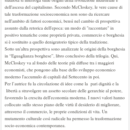
studiosa si interroga sulle origini della rivoluzione industriale e
dell'ascesa del capitalismo. Secondo McCloskey, le vere cause di
tale trasformazione socioeconomica non sono da ricercare
nell'ambito di fattori economici, bensì nel cambio di prospettiva
assunto dalla retorica dell'epoca: un modo di "raccontare" in
positivo tematiche come proprietà privata, commercio e borghesia
si è sostituito a quello denigratorio tipico della tradizione.
Sotto un'altra prospettiva sono analizzate le origini della borghesia
in “Eguaglianza borghese”, libro conclusivo della trilogia. Qui,
McCloskey va al fondo delle teorie più diffuse tra i maggiori
economisti, che pongono alla base dello sviluppo economico
moderno l'accumulo di capitali dal Settecento in poi.
Per l’autrice fu la circolazione di idee come la pari dignità e la
libertà a stravolgere un assetto secolare delle gerarchie al potere,
favorendo la crescita dell'economia moderna. I nuovi valori hanno
collocato sullo stesso piano delle virtù il desiderio di migliorare,
attraverso il commercio, le proprie condizioni di vita. Un
mutamento culturale così radicale ha permesso la trasformazione
socio-economica contemporanea.