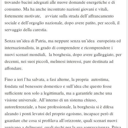
trovando bacini adeguati alle nuove domande energetiche e di
consumo. Ma ha anche incontrato nazioni giovani e vitali,
fortemente motivate, avviate sulla strada dell’affrancamento
sociale e dell’orgoglio nazionale, dopo avere patito, per secoli, il
servaggio della carestia.
Senza un’idea di Patria, ma neppure senza un’idea europeista ed
internazionalista, in grado di comprendere e ricomprendere i
nuovi scenari mondiali, la borghesia, dopo avere galleggiato, per
decenni, nei suoi piccoli, melmosi interessi, pare destinata ad
affondare.
Fino a ieri l’ha salvata, a fasi alterne, la propria autostima,
fondata sul benessere domestico e sull’idea che questo fosse
sufficiente non solo a legittimarla, ma a garantirle anche una
visione universale. All’interno di un sistema chiuso,
autoreferenziale, a base professionale, la borghesia si è difesa
alzando i ponti levatoi del proprio egoismo, incapace però di
guardare che cosa si profilava all’orizzonte, quali scenari nuovi
venivano a delinearsi, quali rischi per la sua sopravvivenza. Priva