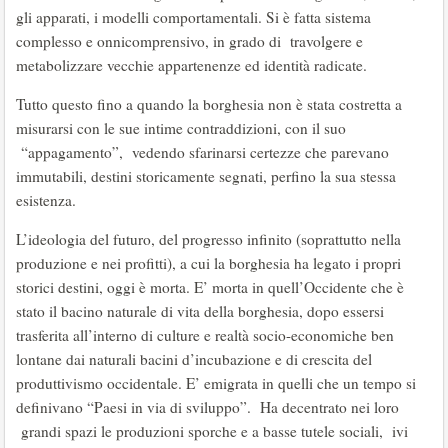
gli apparati, i modelli comportamentali. Si è fatta sistema
complesso e onnicomprensivo, in grado di travolgere e
metabolizzare vecchie appartenenze ed identità radicate.
Tutto questo fino a quando la borghesia non è stata costretta a
misurarsi con le sue intime contraddizioni, con il suo
“appagamento”, vedendo sfarinarsi certezze che parevano
immutabili, destini storicamente segnati, perfino la sua stessa
esistenza.
L’ideologia del futuro, del progresso infinito (soprattutto nella
produzione e nei profitti), a cui la borghesia ha legato i propri
storici destini, oggi è morta. E’ morta in quell’Occidente che è
stato il bacino naturale di vita della borghesia, dopo essersi
trasferita all’interno di culture e realtà socio-economiche ben
lontane dai naturali bacini d’incubazione e di crescita del
produttivismo occidentale. E’ emigrata in quelli che un tempo si
definivano “Paesi in via di sviluppo”. Ha decentrato nei loro
grandi spazi le produzioni sporche e a basse tutele sociali, ivi