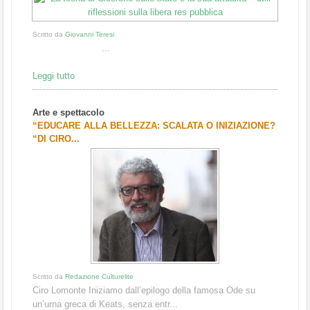
Scritto da
Giovanni Teresi
...
Leggi tutto
Arte e spettacolo
“EDUCARE ALLA BELLEZZA: SCALATA O INIZIAZIONE?
“DI CIRO...
Scritto da
Redazione Culturelite
Ciro Lomonte Iniziamo dall’epilogo della famosa Ode su
un’urna greca di Keats, senza entr...