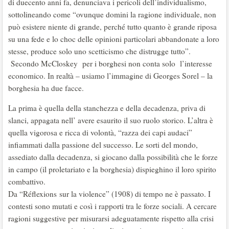
di duecento anni fa, denunciava i pericoli dell’individualismo,
sottolineando come “ovunque domini la ragione individuale, non
può esistere niente di grande, perché tutto quanto è grande riposa
su una fede e lo choc delle opinioni particolari abbandonate a loro
stesse, produce solo uno scetticismo che distrugge tutto”.
Secondo McCloskey per i borghesi non conta solo l’interesse
economico. In realtà – usiamo l’immagine di Georges Sorel – la
borghesia ha due facce.
La prima è quella della stanchezza e della decadenza, priva di
slanci, appagata nell’ avere esaurito il suo ruolo storico. L’altra è
quella vigorosa e ricca di volontà, “razza dei capi audaci”
infiammati dalla passione del successo. Le sorti del mondo,
assediato dalla decadenza, si giocano dalla possibilità che le forze
in campo (il proletariato e la borghesia) dispieghino il loro spirito
combattivo.
Da “Réflexions sur la violence” (1908) di tempo ne è passato. I
contesti sono mutati e così i rapporti tra le forze sociali. A cercare
ragioni suggestive per misurarsi adeguatamente rispetto alla crisi