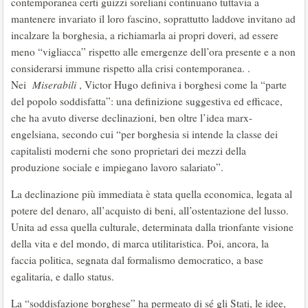
contemporanea certi guizzi soreliani continuano tuttavia a
mantenere invariato il loro fascino, soprattutto laddove invitano ad
incalzare la borghesia, a richiamarla ai propri doveri, ad essere
meno “vigliacca” rispetto alle emergenze dell’ora presente e a non
considerarsi immune rispetto alla crisi contemporanea. .
Nei
Miserabili
, Victor Hugo definiva i borghesi come la “parte
del popolo soddisfatta”: una definizione suggestiva ed efficace,
che ha avuto diverse declinazioni, ben oltre l’idea marx-
engelsiana, secondo cui “per borghesia si intende la classe dei
capitalisti moderni che sono proprietari dei mezzi della
produzione sociale e impiegano lavoro salariato”.
La declinazione più immediata è stata quella economica, legata al
potere del denaro, all’acquisto di beni, all’ostentazione del lusso.
Unita ad essa quella culturale, determinata dalla trionfante visione
della vita e del mondo, di marca utilitaristica. Poi, ancora, la
faccia politica, segnata dal formalismo democratico, a base
egalitaria, e dallo status.
La “soddisfazione borghese” ha permeato di sé gli Stati, le idee,