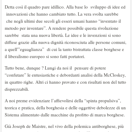
Detta così il quadro pare idillico. Alla base lo sviluppo di idee ed
innovazioni che hanno cambiato tutto. La vera svolta sarebbe
che negli ultimi due secoli gli esseri umani hanno “inventato il
metodo per inventare”. A rendere possibile questa rivoluzione
sarebbe stata una nuova libertà. Le idee e le invenzioni si sono
diffuse grazie alla nuova dignità riconosciuta alle persone comuni,
a quell'”eguaglianza” di cui la tanto bistrattata classe borghese e
il liberalismo europeo si sono fatti portatori.
Tutto bene, dunque ? Lungi da noi il pensare di potere
“confutare” le entusiastiche e debordanti analisi della McCloskey,
in quattro righe. Altri ci hanno provato e con risultati non del tutto
disprezzabili.
A noi preme evidenziare l’affievolirsi della “spinta propulsiva”,
teorica e pratica, della borghesia e delle oggettive debolezze di un
Sistema alimentato dalle macchine da profitto di marca borghese.
Già Joseph de Maistre, nel vivo della polemica antiborghese, più