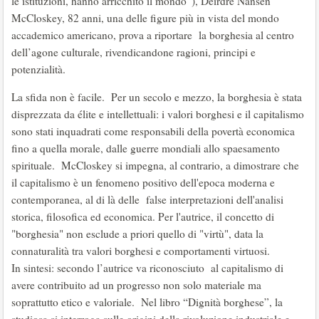
le istituzioni, hanno arricchito il mondo”), Deirdre Nansen
McCloskey, 82 anni, una delle figure più in vista del mondo
accademico americano, prova a riportare la borghesia al centro
dell’agone culturale, rivendicandone ragioni, principi e
potenzialità.
La sfida non è facile. Per un secolo e mezzo, la borghesia è stata
disprezzata da élite e intellettuali: i valori borghesi e il capitalismo
sono stati inquadrati come responsabili della povertà economica
fino a quella morale, dalle guerre mondiali allo spaesamento
spirituale. McCloskey si impegna, al contrario, a dimostrare che
il capitalismo è un fenomeno positivo dell'epoca moderna e
contemporanea, al di là delle false interpretazioni dell'analisi
storica, filosofica ed economica. Per l'autrice, il concetto di
"borghesia" non esclude a priori quello di "virtù", data la
connaturalità tra valori borghesi e comportamenti virtuosi.
In sintesi: secondo l’autrice va riconosciuto al capitalismo di
avere contribuito ad un progresso non solo materiale ma
soprattutto etico e valoriale. Nel libro “Dignità borghese”, la