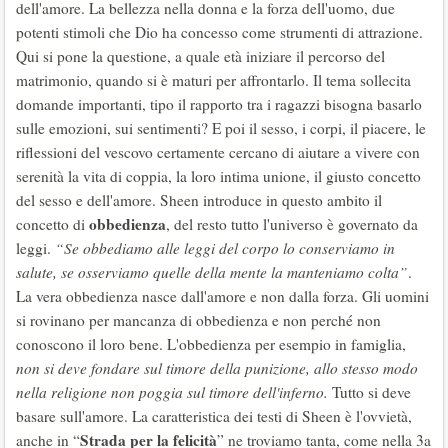
dell'amore. La bellezza nella donna e la forza dell'uomo, due
potenti stimoli che Dio ha concesso come strumenti di attrazione.
Qui si pone la questione, a quale età iniziare il percorso del
matrimonio, quando si è maturi per affrontarlo. Il tema sollecita
domande importanti, tipo il rapporto tra i ragazzi bisogna basarlo
sulle emozioni, sui sentimenti? E poi il sesso, i corpi, il piacere, le
riflessioni del vescovo certamente cercano di aiutare a vivere con
serenità la vita di coppia, la loro intima unione, il giusto concetto
del sesso e dell'amore. Sheen introduce in questo ambito il
obbedienza
concetto di
, del resto tutto l'universo è governato da
leggi.
“Se obbediamo alle leggi del corpo lo conserviamo in
salute, se osserviamo quelle della mente la manteniamo colta”
.
La vera obbedienza nasce dall'amore e non dalla forza. Gli uomini
si rovinano per mancanza di obbedienza e non perché non
conoscono il loro bene. L'obbedienza per esempio in famiglia,
non si deve fondare sul timore della punizione, allo stesso modo
nella religione non poggia sul timore dell'inferno.
Tutto si deve
basare sull'amore. La caratteristica dei testi di Sheen è l'ovvietà,
Strada per la felicità
anche in “
” ne troviamo tanta, come nella 3a