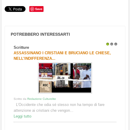
Save
POTREBBERO INTERESSARTI
Scritture
1
2
3
ASSASSINANO I CRISTIANI E BRUCIANO LE CHIESE,
NELL’INDIFFERENZA...
Scritto da
Redazione Culturelite
L’Occidente che odia sé stesso non ha tempo di fare
attenzione ai cristiani che vengon...
Leggi tutto