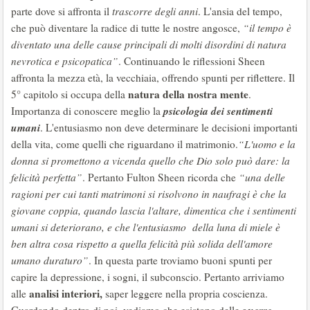
parte dove si affronta il
trascorre degli anni
. L'ansia del tempo,
che può diventare la radice di tutte le nostre angosce,
“il tempo è
diventato una delle cause principali di molti disordini di natura
nevrotica e psicopatica”
. Continuando le riflessioni Sheen
affronta la mezza età, la vecchiaia, offrendo spunti per riflettere. Il
natura della nostra mente
5° capitolo si occupa della
.
psicologia dei sentimenti
Importanza di conoscere meglio la
umani
. L'entusiasmo non deve determinare le decisioni importanti
della vita, come quelli che riguardano il matrimonio.
“L'uomo e la
donna si promettono a vicenda quello che Dio solo può dare: la
felicità perfetta”
. Pertanto Fulton Sheen ricorda che
“una delle
ragioni per cui tanti matrimoni si risolvono in naufragi è che la
giovane coppia, quando lascia l'altare, dimentica che i sentimenti
umani si deteriorano, e che l'entusiasmo della luna di miele è
ben altra cosa rispetto a quella felicità più solida dell'amore
umano duraturo”
. In questa parte troviamo buoni spunti per
capire la depressione, i sogni, il subconscio. Pertanto arriviamo
analisi interiori,
alle
saper leggere nella propria coscienza.