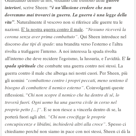
guerre
Guardando dentro di noi, vediamo che esistono delle
interiori
“è un'illusione credere che non
, scrive Sheen:
dovremmo mai trovarci in guerra. La guerra è una legge della
vita”
. Naturalmente il vescovo non si riferisce alle guerre tra le
nazioni.
E' la nostra guerra contro il male
.
“Nessuno riceverà la
corona senza aver prima combattuto”
. Qui Sheen introduce nel
discorso
due tipi di spade
: una brandita verso l'esterno e l'altra
rivolta a trafiggere l'interno. A noi interessa la spada rivolta
la
all'interno che deve recidere l'egoismo, la lussuria, e l'avidità. E'
spada spirituale
che combatte una guerra contro noi stessi. La
guerra contro il male che alberga nei nostri cuori. Per Sheen, più
gli uomini
“combattono contro i propri peccati, meno sentono il
bisogno di combattere il nemico esterno”
. Coinvolgenti queste
riflessioni. “
Chi non scopre il nemico che ha dentro di sé, lo
troverà fuori. Ogni uomo ha una guerra civile in corso nel
proprio petto [...]”
. E se non riesce a vincerla dentro di se, la
porterà fuori agli altri.
“Chi non crocifigge le proprie
concupiscenze e libidini, inchioderà altri alla croce”
. Spesso ci
chiediamo perché non siamo in pace con noi stessi, Sheen ci dà la