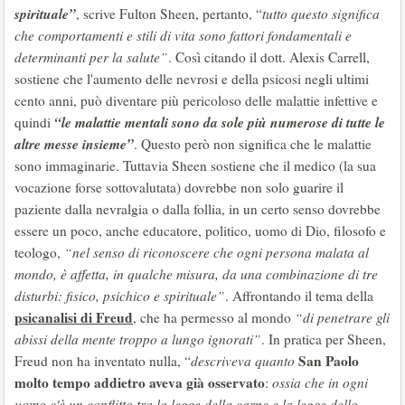
spirituale”
, scrive Fulton Sheen, pertanto, “
tutto questo significa
che comportamenti e stili di vita sono fattori fondamentali e
determinanti per la salute”
. Così citando il dott. Alexis Carrell,
sostiene che l'aumento delle nevrosi e della psicosi negli ultimi
cento anni, può diventare più pericoloso delle malattie infettive e
“le malattie mentali sono da sole più numerose di tutte le
quindi
altre messe insieme”
. Questo però non significa che le malattie
sono immaginarie. Tuttavia Sheen sostiene che il medico (la sua
vocazione forse sottovalutata) dovrebbe non solo guarire il
paziente dalla nevralgia o dalla follia, in un certo senso dovrebbe
essere un poco, anche educatore, politico, uomo di Dio, filosofo e
teologo,
“nel senso di riconoscere che ogni persona malata al
mondo, è affetta, in qualche misura, da una combinazione di tre
disturbi: fisico, psichico e spirituale”
. Affrontando il tema della
psicanalisi di Freud
, che ha permesso al mondo
“di penetrare gli
abissi della mente troppo a lungo ignorati”
. In pratica per Sheen,
San Paolo
Freud non ha inventato nulla, “
descriveva quanto
molto tempo addietro aveva già osservato
:
ossia che in ogni
uomo c'è un conflitto tra la legge della carne e la legge dello