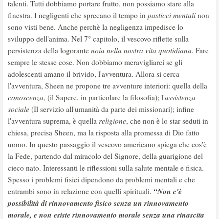
talenti. Tutti dobbiamo portare frutto, non possiamo stare alla
finestra. I negligenti che sprecano il tempo in
pasticci mentali
non
sono visti bene. Anche perchè la negligenza impedisce lo
sviluppo dell'anima. Nel 7° capitolo, il vescovo riflette sulla
persistenza della logorante
noia nella nostra vita quotidiana
. Fare
sempre le stesse cose. Non dobbiamo meravigliarci se gli
adolescenti amano il brivido, l'avventura. Allora si cerca
l'avventura, Sheen ne propone tre avventure interiori: quella della
conoscenza
, (il Sapere, in particolare la filosofia); l'
assistenza
sociale
(Il servizio all'umanità da parte dei missionari); infine
l'avventura suprema, è quella
religione
, che non è lo star seduti in
chiesa, precisa Sheen, ma la risposta alla promessa di Dio fatto
uomo. In questo passaggio il vescovo americano spiega che cos'è
la Fede, partendo dal miracolo del Signore, della guarigione del
cieco nato. Interessanti le riflessioni sulla salute mentale e fisica.
Spesso i problemi fisici dipendono da problemi mentali e che
“Non c'è
entrambi sono in relazione con quelli spirituali.
possibilità di rinnovamento fisico senza un rinnovamento
morale, e non esiste rinnovamento morale senza una rinascita