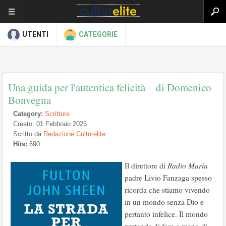
UTENTI
CATEGORIE
Una guida per l'autentica felicità – di Domenico
Bonvegna
Category:
Scritture
Creato: 01 Febbraio 2025
Scritto da
Redazione Culturelite
Hits:
690
Il direttore di
Radio Maria
padre Livio Fanzaga spesso
ricorda che stiamo vivendo
in un mondo senza Dio e
pertanto infelice. Il mondo