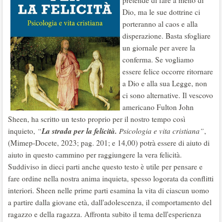
pretende di fare a meno di
Dio, ma le sue dottrine ci
porteranno al caos e alla
disperazione. Basta sfogliare
un giornale per avere la
conferma. Se vogliamo
essere felice occorre ritornare
a Dio e alla sua Legge, non
ci sono alternative. Il vescovo
americano Fulton John
Sheen, ha scritto un testo proprio per il nostro tempo così
La strada per la felicità.
inquieto,
“
Psicologia e vita cristiana”
,
(Mimep-Docete, 2023; pag. 201; e 14,00) potrà essere di aiuto di
aiuto in questo cammino per raggiungere la vera felicità.
Suddiviso in dieci parti anche questo testo è utile per pensare e
fare ordine nella nostra anima inquieta, spesso logorata da conflitti
interiori. Sheen nelle prime parti esamina la vita di ciascun uomo
a partire dalla giovane età, dall'adolescenza, il comportamento del
ragazzo e della ragazza. Affronta subito il tema dell'esperienza