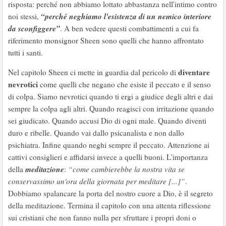
risposta: perché non abbiamo lottato abbastanza nell'intimo contro
“perché neghiamo l'esistenza di un nemico interiore
noi stessi,
da sconfiggere”
. A ben vedere questi combattimenti a cui fa
riferimento monsignor Sheen sono quelli che hanno affrontato
tutti i santi.
diventare
Nel capitolo Sheen ci mette in guardia dal pericolo di
nevrotici
come quelli che negano che esiste il peccato e il senso
di colpa. Siamo nevrotici quando ti ergi a giudice degli altri e dai
sempre la colpa agli altri. Quando reagisci con irritazione quando
sei giudicato. Quando accusi Dio di ogni male. Quando diventi
duro e ribelle. Quando vai dallo psicanalista e non dallo
psichiatra. Infine quando neghi sempre il peccato. Attenzione ai
cattivi consiglieri e affidarsi invece a quelli buoni. L'importanza
meditazione
della
:
“come cambierebbe la nostra vita se
conservassimo un'ora della giornata per meditare [...]”
.
Dobbiamo spalancare la porta del nostro cuore a Dio, è il segreto
della meditazione. Termina il capitolo con una attenta riflessione
sui cristiani che non fanno nulla per sfruttare i propri doni o