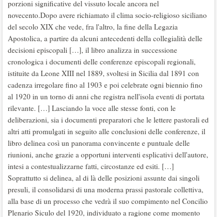
porzioni significative del vissuto locale ancora nel
novecento.Dopo avere richiamato il clima socio-religioso siciliano
del secolo XIX che vede, fra l'altro, la fine della Legazia
Apostolica, a partire da alcuni antecedenti della collegialità delle
decisioni episcopali […], il libro analizza in successione
cronologica i documenti delle conferenze episcopali regionali,
istituite da Leone XIII nel 1889, svoltesi in Sicilia dal 1891 con
cadenza irregolare fino al 1903 e poi celebrate ogni biennio fino
al 1920 in un torno di anni che registra nell'isola eventi di portata
rilevante. […] Lasciando la voce alle stesse fonti, con le
deliberazioni, sia i documenti preparatori che le lettere pastorali ed
altri atti promulgati in seguito alle conclusioni delle conferenze, il
libro delinea così un panorama convincente e puntuale delle
riunioni, anche grazie a opportuni interventi esplicativi dell'autore,
intesi a contestualizzarne fatti, circostanze ed esiti. […]
Soprattutto si delinea, al di là delle posizioni assunte dai singoli
presuli, il consolidarsi di una moderna prassi pastorale collettiva,
alla base di un processo che vedrà il suo compimento nel Concilio
Plenario Siculo del 1920, individuato a ragione come momento