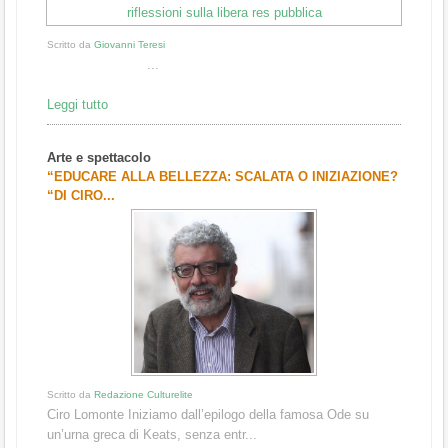
Scritto da
Giovanni Teresi
...
Leggi tutto
Arte e spettacolo
“EDUCARE ALLA BELLEZZA: SCALATA O INIZIAZIONE?
“DI CIRO...
Scritto da
Redazione Culturelite
Ciro Lomonte Iniziamo dall’epilogo della famosa Ode su
un’urna greca di Keats, senza entr...