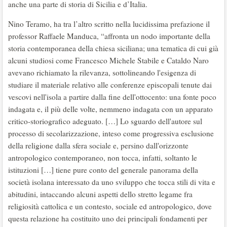
anche una parte di storia di Sicilia e d’Italia.
Nino Teramo, ha tra l’altro scritto nella lucidissima prefazione il
professor Raffaele Manduca, “affronta un nodo importante della
storia contemporanea della chiesa siciliana; una tematica di cui già
alcuni studiosi come Francesco Michele Stabile e Cataldo Naro
avevano richiamato la rilevanza, sottolineando l'esigenza di
studiare il materiale relativo alle conferenze episcopali tenute dai
vescovi nell'isola a partire dalla fine dell'ottocento: una fonte poco
indagata e, il più delle volte, nemmeno indagata con un apparato
critico-storiografico adeguato. […] Lo sguardo dell'autore sul
processo di secolarizzazione, inteso come progressiva esclusione
della religione dalla sfera sociale e, persino dall'orizzonte
antropologico contemporaneo, non tocca, infatti, soltanto le
istituzioni […] tiene pure conto del generale panorama della
società isolana interessato da uno sviluppo che tocca stili di vita e
abitudini, intaccando alcuni aspetti dello stretto legame fra
religiosità cattolica e un contesto, sociale ed antropologico, dove
questa relazione ha costituito uno dei principali fondamenti per