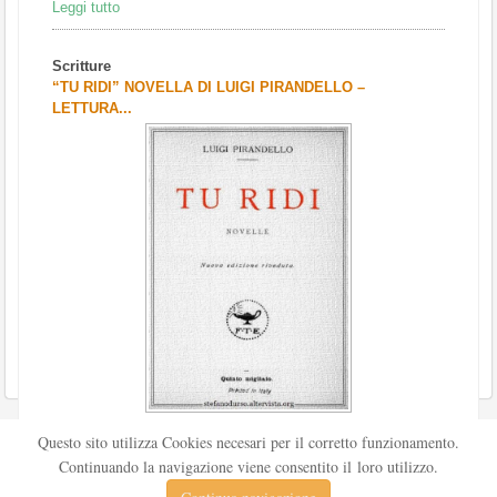
Leggi tutto
Scritture
“TU RIDI” NOVELLA DI LUIGI PIRANDELLO –
LETTURA...
Scritto da
Redazione Culturelite
Questo sito utilizza Cookies necesari per il corretto funzionamento.
Pubblicata nel 1912 sul «Corriere della sera», la novella Tu
Continuando la navigazione viene consentito il loro utilizzo.
ridi fu successivamente inserita nella ...