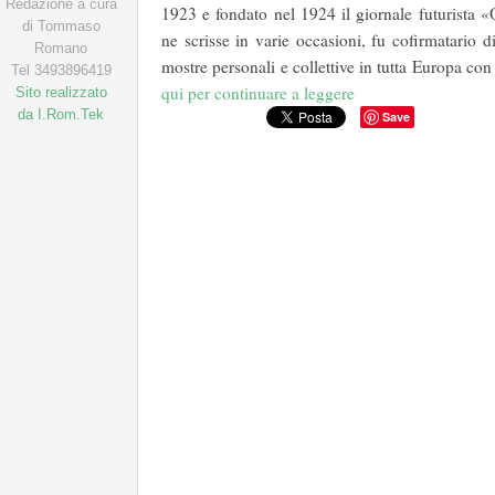
Redazione a cura
1923 e fon­dato nel 1924 il giornale futurista 
di Tommaso
ne scrisse in varie occasioni, fu cofirmatario di
Romano
mostre personali e collettive in tutta Europa c
Tel 3493896419
qui per continuare a leggere
Sito realizzato
da I.Rom.Tek
Save