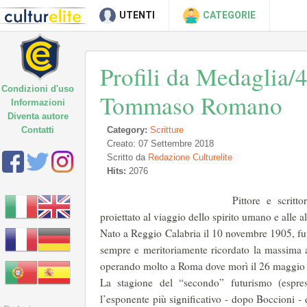
UTENTI
CATEGORIE
Profili da Medaglia/
Condizioni d'uso
Tommaso Romano
Informazioni
Diventa autore
Contatti
Category:
Scritture
Creato: 07 Settembre 2018
Scritto da
Redazione Culturelite
Hits:
2076
Pittore e scrit
proiettato al viaggio dello spirito umano e alle al
Nato a Reggio Calabria il 10 novembre 1905, futu
sempre e meritoriamente ricorda­to la massima 
operando molto a Roma dove morì il 26 maggio
La stagione del “secondo” futurismo (espres
l’esponente più significativo - dopo Boccioni -