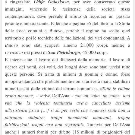
Lidija Golovkova
a ringraziare
, per aver conservato queste
immagini, vincendo le resistenze della società russa
contemporanea, dove prevale il rifiuto di ricordare un passato
pesante e imbarazzante. E' lei che a pagina 35 del libro fa la Storia
delle fosse comuni a Butovo, perchè il regime ha scelto quel
territorio e poi le tecniche delle fucilazioni, dei vari condannati. A
Butovo
sono stati scoperti almeno 21.000 corpi, mentre a
San Pietroburgo
Levasovo
nei pressi di
, 45.000 corpi.
E' interessante il lavoro dei difensori della memoria, il lavoro di
ricerca dei nomi, dei volti, dei luoghi dove sono stati uccisi tutte
queste persone. Si tratta di milioni di uomini e donne, forse
un'opera titanica che probabilmente non si arriverà mai a stabilire i
numeri esatti delle vittime del terrore comunista.
«Tutte le vittime
erano persone,
- scrive Dell'Asta -
con un volto, un nome, una
vita che la violenza totalitaria aveva cancellato assieme
all'esistenza fisica […] si sa per certo che i numeri reali non si
potranno stabilire: troppi documenti mancanti, troppe
falsificazioni, troppi casi non registrati»
. Tuttavia per Dell'Asta
anche i numeri forniti per difetto (18 milioni di prigionieri del