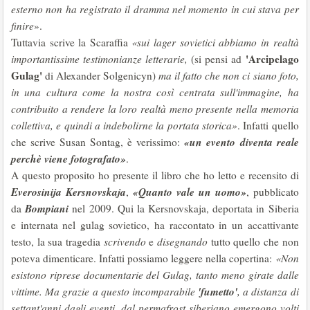
esterno non ha registrato il dramma nel momento in cui stava per
finire
».
Tuttavia scrive la Scaraffia
«sui lager sovietici abbiamo in realtà
'Arcipelago
importantissime testimonianze letterarie,
(si pensi ad
Gulag'
di Alexander Solgenicyn)
ma il fatto che non ci siano foto,
in una cultura come la nostra così centrata sull'immagine, ha
contribuito a rendere la loro realtà meno presente nella memoria
collettiva, e quindi a indebolirne la portata storica»
. Infatti quello
«un evento diventa reale
che scrive Susan Sontag, è verissimo:
perchè viene fotografato»
.
A questo proposito ho presente il libro che ho letto e recensito di
Everosinija Kersnovskaja
«Quanto vale un uomo»
,
, pubblicato
Bompiani
da
nel 2009. Qui la Kersnovskaja, deportata in Siberia
e internata nel gulag sovietico, ha raccontato in un accattivante
testo, la sua tragedia
scrivendo
e
disegnando
tutto quello che non
poteva dimenticare. Infatti possiamo leggere nella copertina:
«Non
esistono riprese documentarie del Gulag, tanto meno girate dalle
'fumetto'
vittime. Ma grazie a questo incomparabile
, a distanza di
settant'anni dagli eventi, dal permafrost siberiano emergono volti