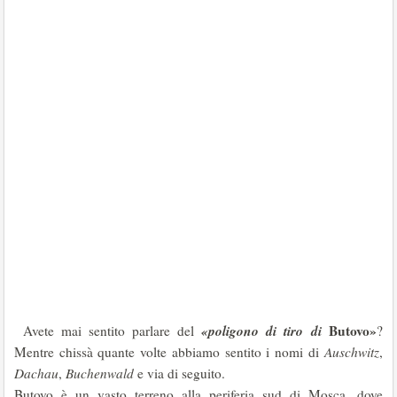
«poligono di tiro di
Butovo»
Avete mai sentito parlare del
?
Mentre chissà quante volte abbiamo sentito i nomi di
Auschwitz
,
Dachau
,
Buchenwald
e via di seguito.
Butovo è un vasto terreno alla periferia sud di Mosca, dove