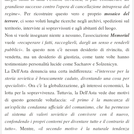
grandioso successo contro l'opera di cancellazione intrapresa dal
mosaico del
regime»
. Per ricostruire questo vero e proprio
terrore
, ci sono voluti lunghe ricerche negli archivi, spedizioni sul
territorio, interviste ai sopravvissuti e agli abitanti del luogo.
Memorial
Non si vuole insegnare niente a nessuno, l'associazione
vuole
«recuperare i fatti, raccoglierli, dargli un senso e renderli
pubblici»
. In questo non c'è nessun desiderio di rivincita, di
vendetta, ma un desiderio di giustizia, come tante volte hanno
testimoniato personalità lucide come Sacharov e Solzenicyn.
La Dell'Asta denuncia una certa indifferenza:
«l'interesse per la
storia sovietica è bruscamente caduto, diventando una cosa per
specialisti»
. Ora c'è la globalizzazione, gli interessi economici, la
lotta per la sopravvivenza. Tuttavia, la Dell'Asta vede due motivi
di questo generale voltafaccia:
«il primo è la mancanza di
un'esplicita condanna ufficiale del comunismo, che ha permesso
al sistema di valori sovietico di convivere con il nuovo,
confondendo i propri contorni per diventare tutto e il contrario di
tutto»
. Mentre,
«il secondo motivo è la naturale tendenza