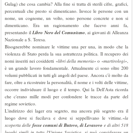
Gulag) che cosa cambia? Alla fine si tratta di sterili cifre, grafici,
percentuali che presto si dimenticano. Invece le persone con un
nome, un cognome, un volto, sono persone concrete e non si
dimenticano. Era un ragionamento che facevo anni fa,
Libro Nero del Comunismo
presentando il
, ai giovani di Alleanza
Nazionale a S. Teresa.
Bisognerebbe nominare le vittime una per una, in modo che la
violenza di Stato perda la sua astrattezza politica. Il recupero dei
nomi inseriti nei cosiddetti
«libri della memoria»
o
«martirologi»
,
è un grande lavoro fondamentale. Attualmente ci sono oltre 200
volumi pubblicati in tutti gli angoli del paese. Ancora c'è molto da
fare, oltre a ricostruire la personalità, il nome e i volti delle vittime,
occorre individuare il luogo e il tempo. Qui la Dell'Asta ricorda
che c'erano mille modi per confondere le tracce da parte del
regime sovietico.
L'indirizzo dei lager era segreto, ma ancora più segreto era il
luogo dove si fucilava e dove si seppellivano le vittime.
«la
fosse comuni di Butovo, di Levasovo
scoperta delle
e di altri 518
luoghi simili in tutta l'Unione Sovietica, si può considerare un