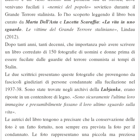
venivano fucilati i
«nemici del popolo»
sovietico durante il
Grande Terrore stalinista. Io l'ho scoperto leggendo il libro ben
Marta
Dell'Asta
Lucetta Scaraffia
«La vita in uno
curato da
e
:
sguardo
.
Le vittime del Grande Terrore staliniano»
, Lindau
(2012).
Dopo tanti anni, tanti decenni, che importanza può avere scrivere
un libro corredato di 150 fotografie di uomini e donne prima di
essere fucilate dalle guardie del terrore comunista ai tempi di
Stalin.
Le due scrittrici presentano queste fotografie che provengono da
fascicoli giudiziari di persone condannate alla fucilazione nel
Lubjanka
1937-38. Sono state trovate negli archivi della
, erano
riposte in un contenitore di legno.
«Sono sicuramente l'ultima loro
immagine e presumibilmente fissano il loro ultimo sguardo sulla
vita»
.
Le autrici del libro tengono a precisare che la conservazione delle
foto è un fatto fortuito, non sempre era prevista la foto per il
condannato. Le foto rappresentano una piccola ma preziosa