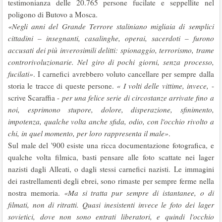
testimonianza delle 20.765 persone fucilate e seppellite nel
poligono di Butovo a Mosca.
«Negli anni del Grande Terrore staliniano migliaia di semplici
cittadini – insegnanti, casalinghe, operai, sacerdoti – furono
accusati dei più inverosimili delitti: spionaggio, terrorismo, trame
controrivoluzionarie. Nel giro di pochi giorni, senza processo,
fucilati»
. I carnefici avrebbero voluto cancellare per sempre dalla
storia le tracce di queste persone.
« I volti delle vittime, invece,
-
scrive Scaraffia -
per una felice serie di circostanze arrivate fino a
noi, esprimono stupore, dolore, disperazione, sfinimento,
impotenza, qualche volta anche sfida, odio, con l'occhio rivolto a
chi, in quel momento, per loro rappresenta il male»
.
Sul male del '900 esiste una ricca documentazione fotografica, e
qualche volta filmica, basti pensare alle foto scattate nei lager
nazisti dagli Alleati, o dagli stessi carnefici nazisti. Le immagini
dei rastrellamenti degli ebrei, sono rimaste per sempre ferme nella
nostra memoria.
«Ma si tratta pur sempre di istantanee, o di
filmati, non di ritratti. Quasi inesistenti invece le foto dei lager
sovietici, dove non sono entrati liberatori, e quindi l'occhio