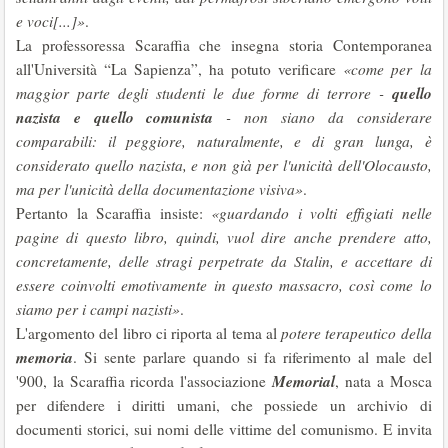
e voci[...]»
.
La professoressa Scaraffia che insegna storia Contemporanea
all'Università “La Sapienza”, ha potuto verificare
«come per la
quello
maggior parte degli studenti le due forme di terrore -
nazista e quello comunista
- non siano da considerare
comparabili: il peggiore, naturalmente, e di gran lunga, è
considerato quello nazista, e non già per l'unicità dell'Olocausto,
ma per l'unicità della documentazione visiva»
.
Pertanto la Scaraffia insiste:
«guardando i volti effigiati nelle
pagine di questo libro, quindi, vuol dire anche prendere atto,
concretamente, delle stragi perpetrate da Stalin, e accettare di
essere coinvolti emotivamente in questo massacro, così come lo
siamo per i campi nazisti»
.
L'argomento del libro ci riporta al tema al
potere terapeutico della
memoria
. Si sente parlare quando si fa riferimento al male del
Memorial
'900, la Scaraffia ricorda l'associazione
, nata a Mosca
per difendere i diritti umani, che possiede un archivio di
documenti storici, sui nomi delle vittime del comunismo. E invita