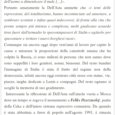
dell'uomo a dimenticare il male [...]»
.
Pertanto amaramente la Dell'Asta ammette che
«i temi delle
repressioni, del totalitarismo, hanno incominciato ad annoiare, a
sembrare scontati e infine quasi indecorosi; di fronte alla vita che
preme sempre più intensa e complessa, molti giudicano assurdo
tirar fuori dall'armadio lo spaventapasseri di Stalin e agitarlo per
spaventare e irritare i nuovi borghesi russi»
.
Comunque sia ancora oggi dopo vent'anni di lavoro per capire le
cause e misurare le proporzioni della catastrofe umana che ha
colpito la Russia, ci sono milioni di persone che non sanno dove
sono seppelliti i loro genitori, nonni, bisnonni. Del resto bandire
l'immagine di Stalin è stata il frutto del regime non della
democrazia, infatti ancora oggi esistono città russe con statue, vie,
piazze, targhe dedicate a Lenin e compagni. Del resto ognuno si
sceglie la memoria di suo gradimento.
Interessante la riflessione di Dell'Asta sull'aiuola vuota a Mosca
Feliks Dzerzinskij
dove un tempo si ergeva il monumento a
, padre
della Ceka e dell'intero sistema repressivo comunista. Da quando
è stata abbattuta a furor di popolo nell'agosto 1991, è rimasta