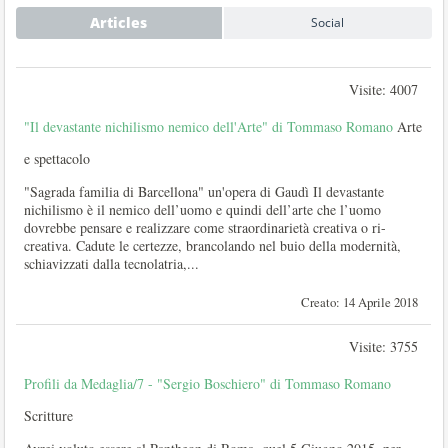
Articles
Social
Visite: 4007
"Il devastante nichilismo nemico dell'Arte" di Tommaso Romano
Arte
e spettacolo
"Sagrada familia di Barcellona" un'opera di Gaudì Il devastante
nichilismo è il nemico dell’uomo e quindi dell’arte che l’uomo
dovrebbe pensare e realizzare come straordinarietà creativa o ri-
creativa. Cadute le certezze, brancolando nel buio della modernità,
schiavizzati dalla tecnolatria,...
Creato: 14 Aprile 2018
Visite: 3755
Profili da Medaglia/7 - "Sergio Boschiero" di Tommaso Romano
Scritture