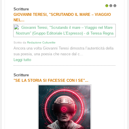
Scritture
1
2
3
GIOVANNI TERESI, "SCRUTANDO IL MARE – VIAGGIO
NEL...
Scritto da
Redazione Culturelite
Ancora una volta Giovanni Teresi dimostra l’autenticità della
sua poesia, una poesia che nasce dal c...
Leggi tutto
Scritture
"SE LA STORIA SI FACESSE CON I SE"...