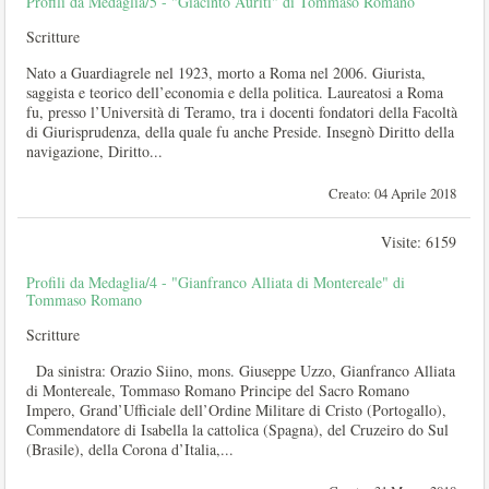
Profili da Medaglia/5 - "Giacinto Auriti" di Tommaso Romano
Scritture
Nato a Guardiagrele nel 1923, morto a Roma nel 2006. Giurista,
saggista e teorico dell’economia e della politica. Laureatosi a Roma
fu, presso l’Università di Teramo, tra i docenti fondatori della Facoltà
di Giurisprudenza, della quale fu anche Preside. Insegnò Diritto della
navigazione, Diritto...
Creato: 04 Aprile 2018
Visite: 6159
Profili da Medaglia/4 - "Gianfranco Alliata di Montereale" di
Tommaso Romano
Scritture
Da sinistra: Orazio Siino, mons. Giuseppe Uzzo, Gianfranco Alliata
di Montereale, Tommaso Romano Principe del Sacro Romano
Impero, Grand’Ufficiale dell’Ordine Militare di Cristo (Portogallo),
Commendatore di Isabella la cattolica (Spagna), del Cruzeiro do Sul
(Brasile), della Corona d’Italia,...